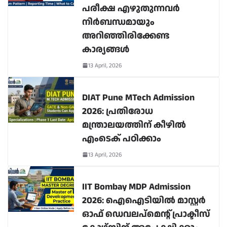
പരീക്ഷ എഴുതുന്നവർ
നിർബന്ധമായും
അറിഞ്ഞിരിക്കേണ്ട
കാര്യങ്ങൾ
13 April, 2026
DIAT Pune MTech Admission
2026: പ്രതിരോധ
മന്ത്രാലയത്തിന് കീഴിൽ
എംടെക് പഠിക്കാം
13 April, 2026
IIT Bombay MDP Admission
2026: ഐഐടിയിൽ മാസ്റ്റർ
ഓഫ് ഡെവലപ്മെന്റ് പ്രാക്ടീസ്