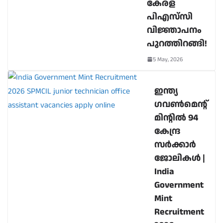
കേരള
പിഎസ്‌സി
വിജ്ഞാപനം
പുറത്തിറങ്ങി!
5 May, 2026
ഇന്ത്യ
ഗവൺമെന്റ്
മിന്റിൽ 94
കേന്ദ്ര
സർക്കാർ
ജോലികൾ |
India
Government
Mint
Recruitment