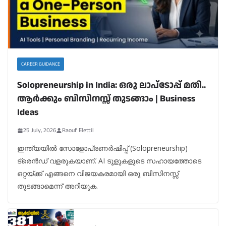
CAREER GUIDANCE
Solopreneurship in India: ഒരു ലാപ്ടോപ്പ് മതി..
ആർക്കും ബിസിനസ്സ് തുടങ്ങാം | Business
Ideas
25 July, 2026
Raouf Elettil
ഇന്ത്യയിൽ സോളോപ്രണർഷിപ്പ് (Solopreneurship)
ട്രെൻഡ് വളരുകയാണ്. AI ടൂളുകളുടെ സഹായത്തോടെ
ഒറ്റയ്ക്ക് എങ്ങനെ വിജയകരമായി ഒരു ബിസിനസ്സ്
തുടങ്ങാമെന്ന് അറിയുക.