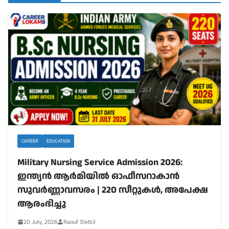
CAREER
EDUCATION
Military Nursing Service Admission 2026:
ഇന്ത്യൻ ആർമിയിൽ ഓഫീസറാകാൻ
സുവർണ്ണാവസരം | 220 സീറ്റുകൾ, അപേക്ഷ
ആരംഭിച്ചു
20 July, 2026
Raouf Elettil