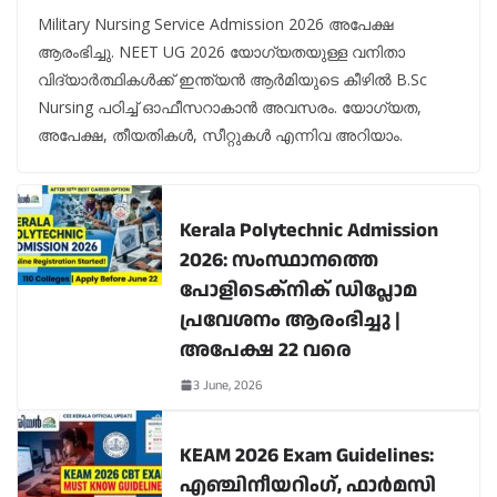
Military Nursing Service Admission 2026 അപേക്ഷ
ആരംഭിച്ചു. NEET UG 2026 യോഗ്യതയുള്ള വനിതാ
വിദ്യാർത്ഥികൾക്ക് ഇന്ത്യൻ ആർമിയുടെ കീഴിൽ B.Sc
Nursing പഠിച്ച് ഓഫീസറാകാൻ അവസരം. യോഗ്യത,
അപേക്ഷ, തീയതികൾ, സീറ്റുകൾ എന്നിവ അറിയാം.
Kerala Polytechnic Admission
2026: സംസ്ഥാനത്തെ
പോളിടെക്നിക് ഡിപ്ലോമ
പ്രവേശനം ആരംഭിച്ചു |
അപേക്ഷ 22 വരെ
3 June, 2026
KEAM 2026 Exam Guidelines:
എഞ്ചിനീയറിംഗ്, ഫാർമസി