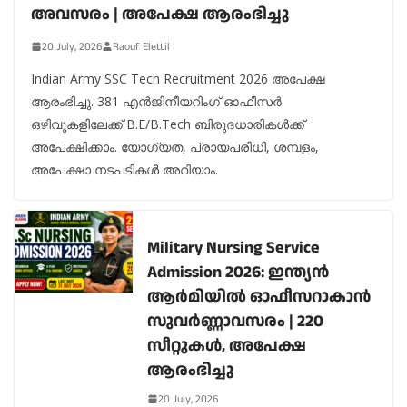
അവസരം | അപേക്ഷ ആരംഭിച്ചു
20 July, 2026
Raouf Elettil
Indian Army SSC Tech Recruitment 2026 അപേക്ഷ
ആരംഭിച്ചു. 381 എൻജിനീയറിംഗ് ഓഫീസർ
ഒഴിവുകളിലേക്ക് B.E/B.Tech ബിരുദധാരികൾക്ക്
അപേക്ഷിക്കാം. യോഗ്യത, പ്രായപരിധി, ശമ്പളം,
അപേക്ഷാ നടപടികൾ അറിയാം.
Military Nursing Service
Admission 2026: ഇന്ത്യൻ
ആർമിയിൽ ഓഫീസറാകാൻ
സുവർണ്ണാവസരം | 220
സീറ്റുകൾ, അപേക്ഷ
ആരംഭിച്ചു
20 July, 2026