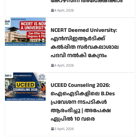
കോഴ്സിന് അപേക്ഷിക്കാം
4 April, 2026
NCERT Deemed University:
എൻസിഇആർടിക്ക്
കൽപ്പിത സർവകലാശാല
പദവി നൽകി കേന്ദ്രം
4 April, 2026
UCEED Counseling 2026:
ഐഐടികളിലെ B.Des
പ്രവേശന നടപടികൾ
ആരംഭിച്ചു | അപേക്ഷ
ഏപ്രിൽ 10 വരെ
3 April, 2026