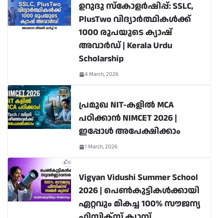
ഉറുദു സ്കോളർഷിപ്പ്: SSLC,
PlusTwo വിദ്യാർത്ഥികൾക്ക്
1000 രൂപയുടെ ക്യാഷ്
അവാർഡ് | Kerala Urdu
Scholarship
4 March, 2026
പ്രമുഖ NIT-കളിൽ MCA
പഠിക്കാൻ NIMCET 2026 |
ഇപ്പോൾ അപേക്ഷിക്കാം
1 March, 2026
Vigyan Vidushi Summer School
2026 | പെൺകുട്ടികൾക്കായി
ഏറ്റവും മികച്ച 100% സൗജന്യ
ഫിസിക്സ് ക്യാമ്പ്