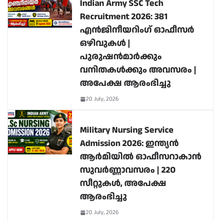
Indian Army SSC Tech
Recruitment 2026: 381
എൻജിനീയറിംഗ് ഓഫീസർ
ഒഴിവുകൾ |
പുരുഷൻമാർക്കും
വനിതകൾക്കും അവസരം |
അപേക്ഷ ആരംഭിച്ചു
20 July, 2026
Military Nursing Service
Admission 2026: ഇന്ത്യൻ
ആർമിയിൽ ഓഫീസറാകാൻ
സുവർണ്ണാവസരം | 220
സീറ്റുകൾ, അപേക്ഷ
ആരംഭിച്ചു
20 July, 2026