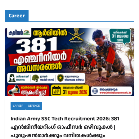
Career
CAREER
DEFENCE
Indian Army SSC Tech Recruitment 2026: 381
എൻജിനീയറിംഗ് ഓഫീസർ ഒഴിവുകൾ |
പുരുഷൻമാർക്കും വനിതകൾക്കും