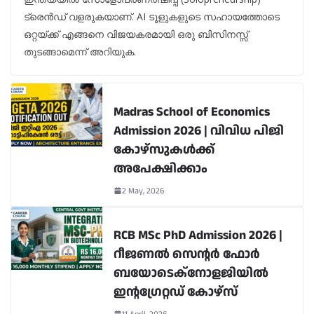
ട്രെൻഡ് വളരുകയാണ്. AI ടൂളുകളുടെ സഹായത്തോടെ
ഒറ്റയ്ക്ക് എങ്ങനെ വിജയകരമായി ഒരു ബിസിനസ്സ്
തുടങ്ങാമെന്ന് അറിയുക.
Madras School of Economics
Admission 2026 | വിവിധ പിജി
കോഴ്‌സുകൾക്ക്
അപേക്ഷിക്കാം
2 May, 2026
RCB MSc PhD Admission 2026 |
റീജണൽ സെന്റർ ഫോർ
ബയോടെക്നോളജിയിൽ
ഇന്റഗ്രേറ്റഡ് കോഴ്സ്