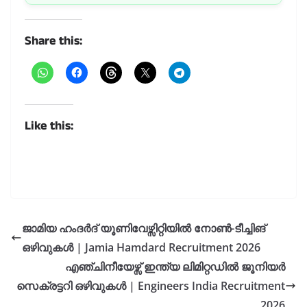
Share this:
Like this:
ജാമിയ ഹംദർദ് യൂണിവേഴ്സിറ്റിയിൽ നോൺ-ടീച്ചിങ്
ഒഴിവുകൾ | Jamia Hamdard Recruitment 2026
എഞ്ചിനീയേഴ്സ് ഇന്ത്യ ലിമിറ്റഡിൽ ജൂനിയർ
സെക്രട്ടറി ഒഴിവുകൾ | Engineers India Recruitment
2026