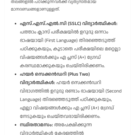
തലങ്ങളിൽ പഠിക്കുന്നവർക്ക് വ്യത്യസ്തമായ
മാനദണ്ഡങ്ങളാണുള്ളത്.
എസ്.എസ്.എൽ.സി (SSLC) വിദ്യാർത്ഥികൾ:
പത്താം ക്ലാസ് പരീക്ഷയിൽ ഉറുദു ഒന്നാം
ഭാഷയായി (First Language) തിരഞ്ഞെടുത്ത്
പഠിക്കുകയും, കൂടാതെ പരീക്ഷയിലെ മറ്റെല്ലാ
വിഷയങ്ങൾക്കും എ പ്ലസ് (A+) ഗ്രേഡ്
കരസ്ഥമാക്കുകയും ചെയ്തിരിക്കണം.
ഹയർ സെക്കൻഡറി (Plus Two)
വിദ്യാർത്ഥികൾ:
ഹയർ സെക്കൻഡറി
വിഭാഗത്തിൽ ഉറുദു രണ്ടാം ഭാഷയായി (Second
Language) തിരഞ്ഞെടുത്ത് പഠിക്കുകയും,
എല്ലാ വിഷയങ്ങൾക്കും എ പ്ലസ് (A+) ഗ്രേഡ്
നേടുകയും ചെയ്തവരായിരിക്കണം.
സ്ഥിരതാമസം:
അപേക്ഷിക്കുന്ന
വിദ്യാർത്ഥികൾ കേരളത്തിൽ