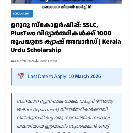
SCHOLARSHIP
ഉറുദു സ്കോളർഷിപ്പ്: SSLC,
PlusTwo വിദ്യാർത്ഥികൾക്ക് 1000
രൂപയുടെ ക്യാഷ് അവാർഡ് | Kerala
Urdu Scholarship
4 March, 2026
Raouf Elettil
Last Date to Apply:
10 March 2026
സംസ്ഥാന ന്യൂനപക്ഷ ക്ഷേമ വകുപ്പ് (Minority
Welfare Department) വിദ്യാർത്ഥികൾക്കായി
നൽകുന്ന മികച്ച ഒരു സാമ്പത്തിക സഹായ
പദ്ധതിയായ ഇബ്രാഹിം സുലൈമാൻ സേട്ട്