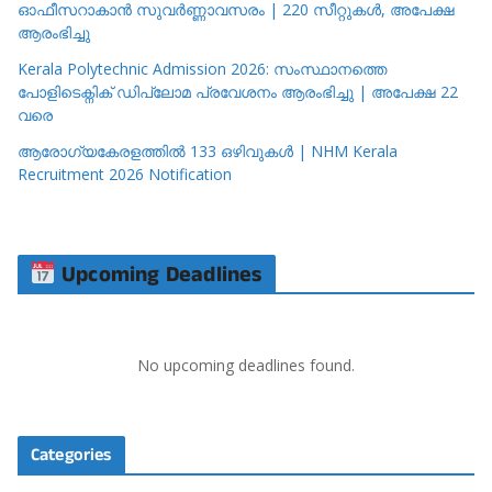
ഓഫീസറാകാൻ സുവർണ്ണാവസരം | 220 സീറ്റുകൾ, അപേക്ഷ
ആരംഭിച്ചു
Kerala Polytechnic Admission 2026: സംസ്ഥാനത്തെ
പോളിടെക്നിക് ഡിപ്ലോമ പ്രവേശനം ആരംഭിച്ചു | അപേക്ഷ 22
വരെ
ആരോഗ്യകേരളത്തിൽ 133 ഒഴിവുകൾ | NHM Kerala
Recruitment 2026 Notification
Upcoming Deadlines
No upcoming deadlines found.
Categories