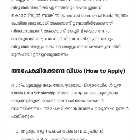
ചെയ്യുന്നത്. അതിനാൽ തന്നെ അപേക്ഷിക്കുന്ന
വിദ്യാർത്ഥികൾക്ക് ഏതെങ്കിലും ഷെഡ്യൂൾഡ്
കൊമേഴ്സ്യൽ ബാങ്കിൽ (Scheduled Commercial Bank) സ്വന്തം
പേരിൽ ഒരു ബാങ്ക് അക്കൗണ്ട് ഉണ്ടായിരിക്കേണ്ടത്
നിർബന്ധമാണ്. അക്കൗണ്ട് ആക്ടീവ് ആണെന്നും
ബാങ്കുമായി ആധാർ കാർഡ് ബന്ധിപ്പിച്ചിട്ടുണ്ടെന്നും
വിദ്യാർത്ഥികളും രക്ഷിതാക്കളും അപേക്ഷിക്കുന്നതിന്
മുൻപായി ഉറപ്പുവരുത്തണം.
അപേക്ഷിക്കേണ്ട വിധം (How to Apply)
താത്പര്യമുള്ളവരും യോഗ്യരുമായ വിദ്യാർത്ഥികൾ ഈ
Kerala Urdu Scholarship
വിജ്ഞാപനപ്രകാരം കൃത്യമായ
ഘട്ടങ്ങളിലൂടെ ഓൺലൈനായി അപേക്ഷകൾ
സമർപ്പിക്കണം. അപേക്ഷിക്കാൻ താഴെ പറയുന്ന ഘട്ടങ്ങൾ
പാലിക്കുക:
ആദ്യം ന്യൂനപക്ഷ ക്ഷേമ വകുപ്പിന്റെ