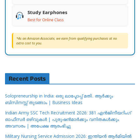
Study Earphones
Best for Online Class
*As an Amazon Associate, we earn from qualifying purchases at no
extra cost to you.
Recent Posts
Solopreneurship in India: ഒരു ലാപ്ടോപ്പ് മതി.. ആർക്കും
ബിസിനസ്സ് തുടങ്ങാം | Business Ideas
Indian Army SSC Tech Recruitment 2026: 381 എൻജിനീയറിംഗ്
ഓഫീസർ ഒഴിവുകൾ | പുരുഷൻമാർക്കും വനിതകൾക്കും
അവസരം | അപേക്ഷ ആരംഭിച്ചു
Military Nursing Service Admission 2026: ഇന്ത്യൻ ആർമിയിൽ