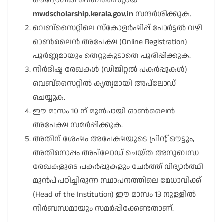
ഔദ്യോഗിക വെബ്സൈറ്റായ
mwdscholarship.kerala.gov.in
സന്ദർശിക്കുക.
വെബ്സൈറ്റിലെ സ്കോളർഷിപ്പ് പോർട്ടൽ വഴി
ഓൺലൈൻ അപേക്ഷ (Online Registration)
പൂർണ്ണമായും തെറ്റുകൂടാതെ പൂരിപ്പിക്കുക.
നിർദിഷ്ട രേഖകൾ (ഡിജിറ്റൽ പകർപ്പുകൾ)
വെബ്സൈറ്റിൽ കൃത്യമായി അപ്‌ലോഡ്
ചെയ്യുക.
ഈ മാസം 10 ന് മുൻപായി ഓൺലൈൻ
അപേക്ഷ സമർപ്പിക്കുക.
അതിന് ശേഷം അപേക്ഷയുടെ പ്രിന്റ് ഔട്ടും,
അതിനൊപ്പം അപ്‌ലോഡ് ചെയ്ത അനുബന്ധ
രേഖകളുടെ പകർപ്പുകളും ചേർത്ത് വിദ്യാർത്ഥി
മുൻപ് പഠിച്ചിരുന്ന സ്ഥാപനത്തിലെ മേധാവിക്ക്
(Head of the Institution) ഈ മാസം 13 നുള്ളിൽ
നിർബന്ധമായും സമർപ്പിക്കേണ്ടതാണ്.