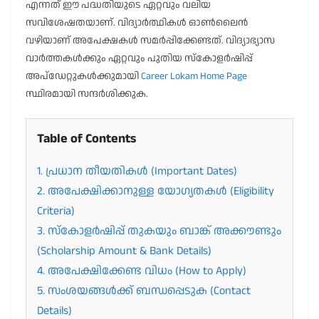
എന്നത് ഈ പദ്ധതിയുടെ ഏറ്റവും വലിയ
സവിശേഷതയാണ്. വിദ്യാർത്ഥികൾ ഓൺലൈൻ
വഴിയാണ് അപേക്ഷകൾ സമർപ്പിക്കേണ്ടത്. വിദ്യാഭ്യാസ
വാർത്തകൾക്കും ഏറ്റവും പുതിയ സ്കോളർഷിപ്പ്
അപ്ഡേറ്റുകൾക്കുമായി
Career Lokam Home Page
സ്ഥിരമായി സന്ദർശിക്കുക.
Table of Contents
1. പ്രധാന തീയതികൾ (Important Dates)
2. അപേക്ഷിക്കാനുള്ള യോഗ്യതകൾ (Eligibility
Criteria)
3. സ്കോളർഷിപ്പ് തുകയും ബാങ്ക് അക്കൗണ്ടും
(Scholarship Amount & Bank Details)
4. അപേക്ഷിക്കേണ്ട വിധം (How to Apply)
5. സംശയങ്ങൾക്ക് ബന്ധപ്പെടുക (Contact
Details)