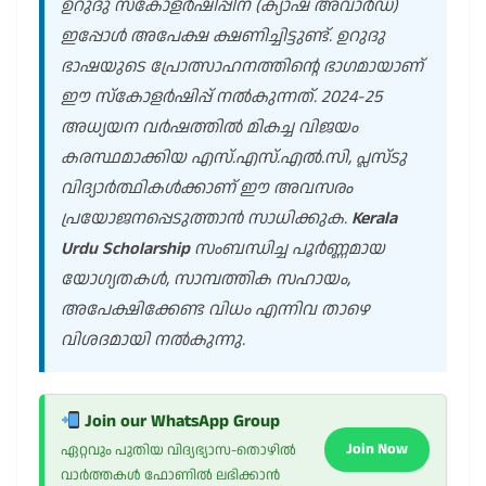
ഉറുദു സ്കോളർഷിപ്പിന് (ക്യാഷ് അവാർഡ്)
ഇപ്പോൾ അപേക്ഷ ക്ഷണിച്ചിട്ടുണ്ട്. ഉറുദു
ഭാഷയുടെ പ്രോത്സാഹനത്തിന്റെ ഭാഗമായാണ്
ഈ സ്കോളർഷിപ്പ് നൽകുന്നത്. 2024-25
അധ്യയന വർഷത്തിൽ മികച്ച വിജയം
കരസ്ഥമാക്കിയ എസ്.എസ്.എൽ.സി, പ്ലസ്ടു
വിദ്യാർത്ഥികൾക്കാണ് ഈ അവസരം
പ്രയോജനപ്പെടുത്താൻ സാധിക്കുക.
Kerala
Urdu Scholarship
സംബന്ധിച്ച പൂർണ്ണമായ
യോഗ്യതകൾ, സാമ്പത്തിക സഹായം,
അപേക്ഷിക്കേണ്ട വിധം എന്നിവ താഴെ
വിശദമായി നൽകുന്നു.
Join our WhatsApp Group
Join Now
ഏറ്റവും പുതിയ വിദ്യഭ്യാസ-തൊഴിൽ
വാർത്തകൾ ഫോണിൽ ലഭിക്കാൻ