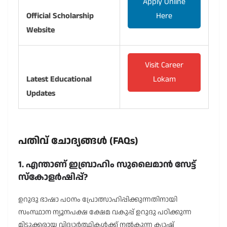
Apply Online
Official Scholarship
Here
Website
Visit Career
Latest Educational
Lokam
Updates
പതിവ് ചോദ്യങ്ങൾ (FAQs)
1. എന്താണ് ഇബ്രാഹിം സുലൈമാൻ സേട്ട്
സ്കോളർഷിപ്പ്?
ഉറുദു ഭാഷാ പഠനം പ്രോത്സാഹിപ്പിക്കുന്നതിനായി
സംസ്ഥാന ന്യൂനപക്ഷ ക്ഷേമ വകുപ്പ് ഉറുദു പഠിക്കുന്ന
മിടുക്കരായ വിദ്യാർത്ഥികൾക്ക് നൽകുന്ന ക്യാഷ്