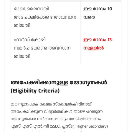
ഓൺലൈനായി
ഈ മാസം 10
അപേക്ഷിക്കേണ്ട അവസാന
വരെ
തീയതി
ഹാർഡ് കോപ്പി
ഈ മാസം 13-
സമർപ്പിക്കേണ്ട അവസാന
നുള്ളിൽ
തീയതി
അപേക്ഷിക്കാനുള്ള യോഗ്യതകൾ
(Eligibility Criteria)
ഈ ന്യൂനപക്ഷ ക്ഷേമ സ്കോളർഷിപ്പിനായി
അപേക്ഷിക്കുന്ന വിദ്യാർത്ഥികൾ താഴെ പറയുന്ന
യോഗ്യതകൾ നിർബന്ധമായും നേടിയിരിക്കണം.
എസ്.എസ്.എൽ.സി (SSLC), പ്ലസ്ടു (Higher Secondary)