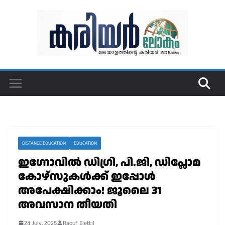
Skip
to
content
DISTANCE EDUCATION
EDUCATION
ഇഗ്നോവിൽ ഡിഗ്രി, പി.ജി, ഡിപ്ലോമ
കോഴ്സുകൾക്ക് ഇപ്പോൾ
അപേക്ഷിക്കാം! ജൂലൈ 31
അവസാന തീയതി
24 July, 2025
Raouf Elettil