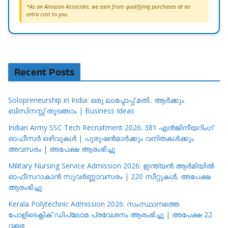
*As an Amazon Associate, we earn from qualifying purchases at no
extra cost to you.
Recent Posts
Solopreneurship in India: ഒരു ലാപ്ടോപ്പ് മതി.. ആർക്കും
ബിസിനസ്സ് തുടങ്ങാം | Business Ideas
Indian Army SSC Tech Recruitment 2026: 381 എൻജിനീയറിംഗ്
ഓഫീസർ ഒഴിവുകൾ | പുരുഷൻമാർക്കും വനിതകൾക്കും
അവസരം | അപേക്ഷ ആരംഭിച്ചു
Military Nursing Service Admission 2026: ഇന്ത്യൻ ആർമിയിൽ
ഓഫീസറാകാൻ സുവർണ്ണാവസരം | 220 സീറ്റുകൾ, അപേക്ഷ
ആരംഭിച്ചു
Kerala Polytechnic Admission 2026: സംസ്ഥാനത്തെ
പോളിടെക്നിക് ഡിപ്ലോമ പ്രവേശനം ആരംഭിച്ചു | അപേക്ഷ 22
വരെ