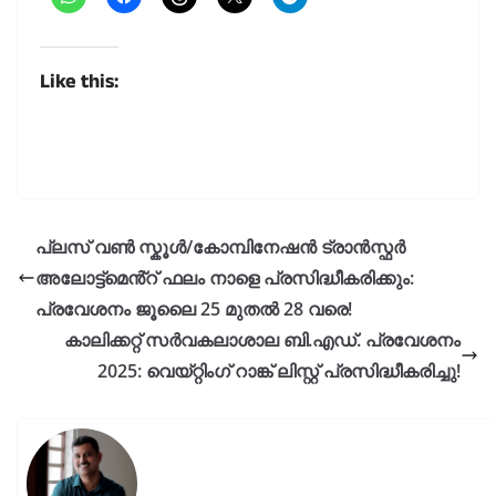
Like this:
പ്ലസ് വൺ സ്കൂൾ/കോമ്പിനേഷൻ ട്രാൻസ്ഫർ
അലോട്ട്മെൻ്റ് ഫലം നാളെ പ്രസിദ്ധീകരിക്കും:
പ്രവേശനം ജൂലൈ 25 മുതൽ 28 വരെ!
കാലിക്കറ്റ് സർവകലാശാല ബി.എഡ്. പ്രവേശനം
2025: വെയ്റ്റിംഗ് റാങ്ക് ലിസ്റ്റ് പ്രസിദ്ധീകരിച്ചു!