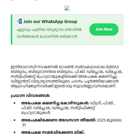
Join our WhatsApp Group
Join Now
ഏറ്റവും പുതിയ വിദ്യഭ്യാസ-തൊഴിൽ
വാർത്തകൾ ഫോണിൽ ലഭിക്കാൻ
ഇന്ദിരാഗാന്ധി നാഷണൽ ഓപ്പൺ സർവകലാശാല (IGNOU)
ബിരുദം, ബിരുദാനന്തര ബിരുദം, പി.ജി. ഡിപ്ലോമ, ഡിപ്ലോമ,
സർട്ടിഫിക്കറ്റ് പ്രോഗ്രാമുകളിലേക്ക് അപേക്ഷ ക്ഷണിച്ചു.
ഡിസ്റ്റൻസ് വിദ്യാഭ്യാസത്തിലൂടെ പഠനം പൂർത്തിയാക്കാൻ
ആഗ്രഹിക്കുന്നവർക്ക് ഇതൊരു സുവർണ്ണാവസരമാണ്.
പ്രധാന വിവരങ്ങൾ:
അപേക്ഷ ക്ഷണിച്ച കോഴ്സുകൾ:
ഡിഗ്രി, പി.ജി.,
പി.ജി. ഡിപ്ലോമ, ഡിപ്ലോമ, സർട്ടിഫിക്കറ്റ്
പ്രോഗ്രാമുകൾ.
അപേക്ഷിക്കേണ്ട അവസാന തീയതി:
2025 ജൂലൈ
31
അപേക്ഷ സമർപ്പിക്കേണ്ട ലിങ്ക്: