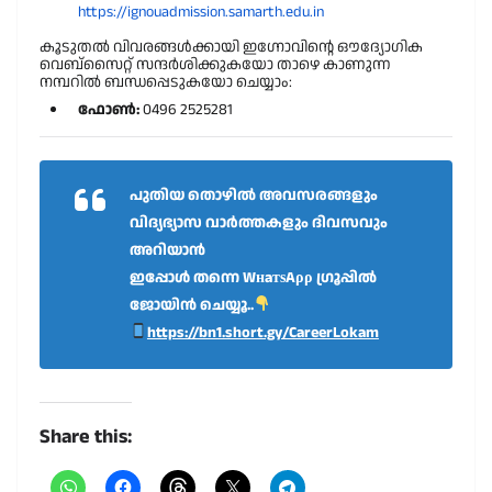
https://ignouadmission.samarth.edu.in
കൂടുതൽ വിവരങ്ങൾക്കായി ഇഗ്നോവിൻ്റെ ഔദ്യോഗിക
വെബ്സൈറ്റ് സന്ദർശിക്കുകയോ താഴെ കാണുന്ന
നമ്പറിൽ ബന്ധപ്പെടുകയോ ചെയ്യാം:
ഫോൺ:
0496 2525281
പുതിയ തൊഴിൽ അവസരങ്ങളും
വിദ്യഭ്യാസ വാർത്തകളും ദിവസവും
അറിയാൻ
ഇപ്പോൾ തന്നെ WнaтѕAρρ ഗ്രൂപ്പിൽ
ജോയിൻ ചെയ്യൂ..
https://bn1.short.gy/CareerLokam
Share this: