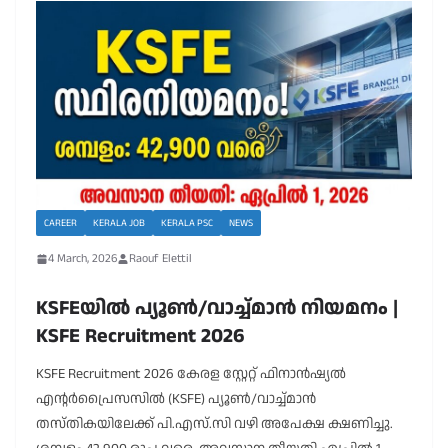
CAREER
KERALA JOB
KERALA PSC
NEWS
4 March, 2026
Raouf Elettil
KSFEയിൽ പ്യൂൺ/വാച്ച്മാൻ നിയമനം |
KSFE Recruitment 2026
KSFE Recruitment 2026 കേരള സ്റ്റേറ്റ് ഫിനാൻഷ്യൽ
എന്റർപ്രൈസസിൽ (KSFE) പ്യൂൺ/വാച്ച്മാൻ
തസ്തികയിലേക്ക് പി.എസ്.സി വഴി അപേക്ഷ ക്ഷണിച്ചു.