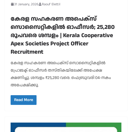
31 January, 2026
Raouf Elettil
കേരള സഹകരണ അപെക്‌സ്
സൊസൈറ്റികളില്‍ ഓഫീസര്‍; 25,280
രൂപവരെ ശമ്പളം | Kerala Cooperative
Apex Societies Project Officer
Recruitment
കേരള സഹകരണ അപെക്‌സ് സൊസൈറ്റികളിൽ
പ്രോജക്ട് ഓഫീസർ തസ്തികയിലേക്ക് അപേക്ഷ
ക്ഷണിച്ചു. ശമ്പളം ₹25,280 വരെ. ഫെബ്രുവരി 04-നകം
അപേക്ഷിക്കൂ.
Read More