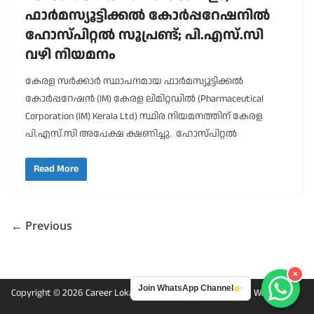
ഫാർമസ്യൂട്ടിക്കൽ കോർപ്പറേഷനിൽ
ഹോസ്പിറ്റൽ സൂപ്രണ്ട്; പി.എസ്.സി
വഴി നിയമനം
കേരള സർക്കാർ സ്ഥാപനമായ ഫാർമസ്യൂട്ടിക്കൽ
കോർപ്പറേഷൻ (IM) കേരള ലിമിറ്റഡിൽ (Pharmaceutical
Corporation (IM) Kerala Ltd) സ്ഥിര നിയമനത്തിന് കേരള
പി.എസ്.സി അപേക്ഷ ക്ഷണിച്ചു. ഹോസ്പിറ്റൽ
Read More
← Previous
×
Join WhatsApp Channel
Copyright © 2026
Career Lokam
. Powered by
ColorMag
and
WordPress
.