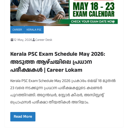
CAREER
KERALA PSC
12 May, 2026
Career Desk
Kerala PSC Exam Schedule May 2026:
അടുത്ത ആഴ്ചയിലെ പ്രധാന
പരീക്ഷകൾ | Career Lokam
Kerala PSC Exam Schedule May 2026 പ്രകാരം മെയ് 18 മുതൽ
23 വരെ നടക്കുന്ന പ്രധാന പരീക്ഷകളുടെ കലണ്ടർ
പുറത്തിറങ്ങി. അറ്റൻഡർ, സ്റ്റോർ കീപ്പർ, അസിസ്റ്റന്റ്
പ്രൊഫസർ പരീക്ഷാ തീയതികൾ അറിയാം.
Read More