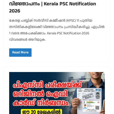
വിജ്ഞാപനം | Kerala PSC Notification
2026
കേരള പബ്ലിക് സർവീസ് കമ്മീഷൻ (KPSC) 11 പുതിയ
തസ്തികകളിലേക്ക് വിജ്ഞാപനം പ്രസിദ്ധീകരിച്ചു. ഏപ്രിൽ
1 വരെ അപേക്ഷിക്കാം. Kerala PSC Notification 2026
വിവരങ്ങൾ അറിയുക.
Read More