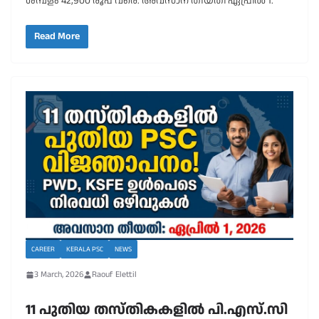
ശമ്പളം 42,900 രൂപ വരെ. അവസാന തീയതി ഏപ്രിൽ 1.
Read More
CAREER
KERALA PSC
NEWS
3 March, 2026
Raouf Elettil
11 പുതിയ തസ്തികകളിൽ പി.എസ്.സി