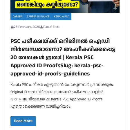
CAREER
CAREER GUIDANCE
KERALA PSC
25 February, 2026
Raouf Elettil
PSC പരീക്ഷയ്ക്ക് ഒറിജിനൽ ഐഡി
നിർബന്ധമാണോ? അംഗീകരിക്കപ്പെട്ട
20 രേഖകൾ ഇതാ! | Kerala PSC
Approved ID ProofsSlug: kerala-psc-
approved-id-proofs-guidelines
Kerala PSC പരീക്ഷ എഴുതാൻ പോകുന്നവർ ശ്രദ്ധിക്കുക.
Original ID card നിർബന്ധമാണോ? പരീക്ഷാ ഹാളിൽ
അനുവദനീയമായ 20 Kerala PSC Approved ID Proofs
ഏതൊക്കെയെന്ന് വായിച്ചറിയാം.
Read More