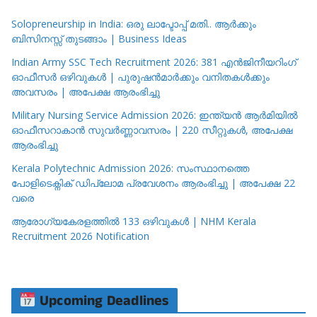
Solopreneurship in India: ഒരു ലാപ്ടോപ്പ് മതി.. ആർക്കും
ബിസിനസ്സ് തുടങ്ങാം | Business Ideas
Indian Army SSC Tech Recruitment 2026: 381 എൻജിനീയറിംഗ്
ഓഫീസർ ഒഴിവുകൾ | പുരുഷൻമാർക്കും വനിതകൾക്കും
അവസരം | അപേക്ഷ ആരംഭിച്ചു
Military Nursing Service Admission 2026: ഇന്ത്യൻ ആർമിയിൽ
ഓഫീസറാകാൻ സുവർണ്ണാവസരം | 220 സീറ്റുകൾ, അപേക്ഷ
ആരംഭിച്ചു
Kerala Polytechnic Admission 2026: സംസ്ഥാനത്തെ
പോളിടെക്നിക് ഡിപ്ലോമ പ്രവേശനം ആരംഭിച്ചു | അപേക്ഷ 22
വരെ
ആരോഗ്യകേരളത്തിൽ 133 ഒഴിവുകൾ | NHM Kerala
Recruitment 2026 Notification
Upcoming Deadlines