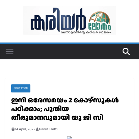
Skip
to
content
EDUCATION
ഇനി ഒരേസമയം 2 കോഴ്സുകൾ
പഠിക്കാം; പുതിയ
തീരുമാനവുമായി യു ജി സി
14 April, 2022
Raouf Elettil