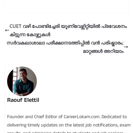
CUET വഴി പോണ്ടിച്ചേരി യൂണിവേഴ്സിറ്റിയിൽ പ്രവേശനം
കിട്ടുന്ന കോഴ്സുകൾ
സർവകലാശാലാ പരീക്ഷാനടത്തിപ്പിൽ വൻ പരിഷ്കാരം;
മാറ്റങ്ങൾ അറിയാം
Raouf Elettil
Founder and Chief Editor of CareerLokam.com. Dedicated to
delivering timely updates on the latest job notifications, exam