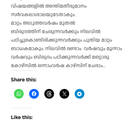
വിഷയങ്ങളിൽ അന്തിമതീരുമാനം
സർവകലാശാലയുടേതാകും.
മാറ്റം അടുത്തവർഷം മുതൽ
ബിരുദത്തിന് ചേരുന്നവർക്കും നിലവിൽ
പഠിച്ചുകൊണ്ടിരിക്കുന്നവർക്കും പുതിയ മാറ്റം
ബാധകമാകും. നിലവിൽ രണ്ടാം വർഷവും മൂന്നാം
വർഷവും ബിരുദം പഠിക്കുന്നവർക്ക് മറ്റൊരു
കോഴ്സിൽ ഒന്നാംവർഷ കാഴ്സിന് ചേരാം…
Share this:
Like this: