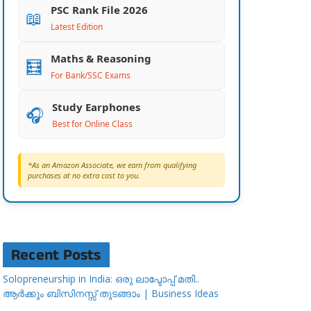
PSC Rank File 2026
📖
Latest Edition
Maths & Reasoning
🧮
For Bank/SSC Exams
Study Earphones
🎧
Best for Online Class
*As an Amazon Associate, we earn from qualifying
purchases at no extra cost to you.
Recent Posts
Solopreneurship in India: ഒരു ലാപ്ടോപ്പ് മതി..
ആർക്കും ബിസിനസ്സ് തുടങ്ങാം | Business Ideas