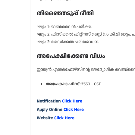
തിരഞ്ഞെടുപ്പ് രീതി
ഘട്ടം 1: ഓൺലൈൻ പരീക്ഷ.
ഘട്ടം 2: ഫിസിക്കൽ ഫിറ്റ്നസ് ടെസ്റ്റ് (1.6 കി.മീ ഓട്ടം,
ഘട്ടം 3: മെഡിക്കൽ പരിശോധന.
അപേക്ഷിക്കേണ്ട വിധം
ഇന്ത്യൻ എയർഫോഴ്സിന്റെ ഔദ്യോഗിക വെബ്സൈ
അപേക്ഷാ ഫീസ്:
₹550 + GST.
Notification
Click Here
Apply Online
Click Here
Website
Click Here