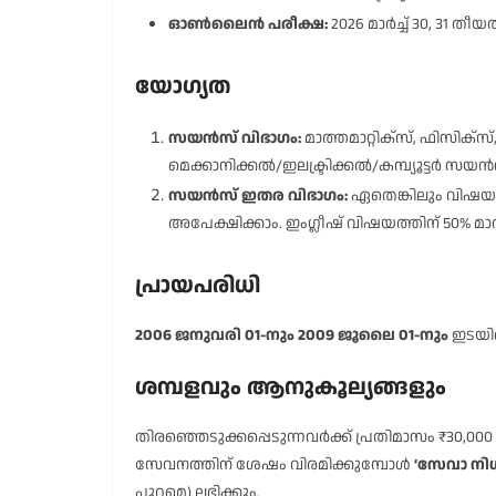
ഓൺലൈൻ പരീക്ഷ:
2026 മാർച്ച് 30, 31 തീ
യോഗ്യത
സയൻസ് വിഭാഗം:
മാത്തമാറ്റിക്സ്, ഫിസിക്സ്
മെക്കാനിക്കൽ/ഇലക്ട്രിക്കൽ/കമ്പ്യൂട്ടർ സയ
സയൻസ് ഇതര വിഭാഗം:
ഏതെങ്കിലും വിഷയത്
അപേക്ഷിക്കാം. ഇംഗ്ലീഷ് വിഷയത്തിന് 50% മാ
പ്രായപരിധി
2006 ജനുവരി 01-നും 2009 ജൂലൈ 01-നും
ഇടയിൽ
ശമ്പളവും ആനുകൂല്യങ്ങളും
തിരഞ്ഞെടുക്കപ്പെടുന്നവർക്ക് പ്രതിമാസം ₹30,00
സേവനത്തിന് ശേഷം വിരമിക്കുമ്പോൾ
‘സേവാ നിധ
പുറമെ) ലഭിക്കും.