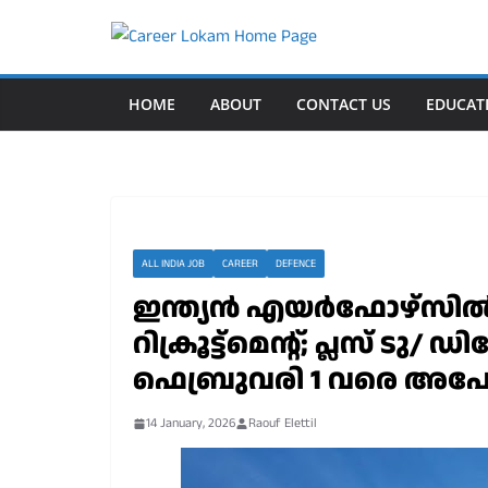
Skip
to
content
HOME
ABOUT
CONTACT US
EDUCAT
ALL INDIA JOB
CAREER
DEFENCE
ഇന്ത്യൻ എയർഫോഴ്സിൽ അ
റിക്രൂട്ട്മെന്റ്; പ്ലസ് ടു
ഫെബ്രുവരി 1 വരെ അപേക
14 January, 2026
Raouf Elettil