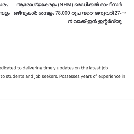
രം;
ആരോഗ്യകേരളം (NHM) മെഡിക്കൽ ഓഫീസർ
മ്പളം
ഒഴിവുകൾ; ശമ്പളം 78,000 രൂപ വരെ; ജനുവരി 27-
ന് വാക്ക്-ഇൻ ഇന്റർവ്യൂ
icated to delivering timely updates on the latest job
s to students and job seekers. Possesses years of experience in