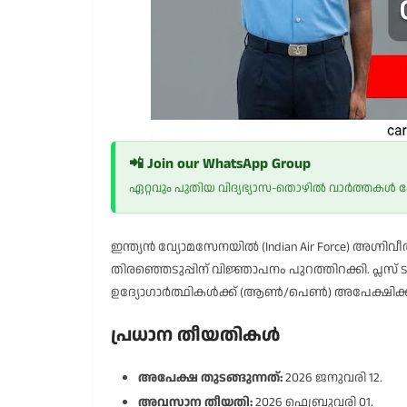
📲 Join our WhatsApp Group
ഏറ്റവും പുതിയ വിദ്യഭ്യാസ-തൊഴിൽ വാർത്തകൾ
ഇന്ത്യൻ വ്യോമസേനയിൽ (Indian Air Force) അഗ്നിവീർ 
തിരഞ്ഞെടുപ്പിന് വിജ്ഞാപനം പുറത്തിറക്കി. പ്
ഉദ്യോഗാർത്ഥികൾക്ക് (ആൺ/പെൺ) അപേക്ഷിക്ക
പ്രധാന തീയതികൾ
അപേക്ഷ തുടങ്ങുന്നത്:
2026 ജനുവരി 12.
അവസാന തീയതി:
2026 ഫെബ്രുവരി 01.