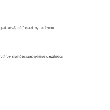
 പുഷ്-അപ്പ്, സിറ്റ്-അപ്പ് തുടങ്ങിയവ).
റ്റ് വഴി ഓൺലൈനായി അപേക്ഷിക്കാം.