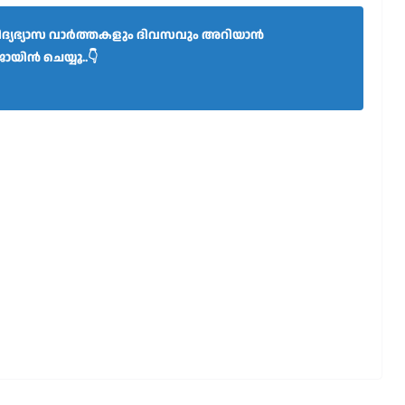
്യഭ്യാസ വാർത്തകളും ദിവസവും അറിയാൻ
ോയിൻ ചെയ്യൂ..👇