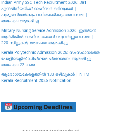
Indian Army SSC Tech Recruitment 2026: 381
എൻജിനീയറിംഗ് ഓഫീസർ ഒഴിവുകൾ |
പുരുഷൻമാർക്കും വനിതകൾക്കും അവസരം |
അപേക്ഷ ആരംഭിച്ചു
Military Nursing Service Admission 2026: ഇന്ത്യൻ
ആർമിയിൽ ഓഫീസറാകാൻ സുവർണ്ണാവസരം |
220 സീറ്റുകൾ, അപേക്ഷ ആരംഭിച്ചു
Kerala Polytechnic Admission 2026: സംസ്ഥാനത്തെ
പോളിടെക്നിക് ഡിപ്ലോമ പ്രവേശനം ആരംഭിച്ചു |
അപേക്ഷ 22 വരെ
ആരോഗ്യകേരളത്തിൽ 133 ഒഴിവുകൾ | NHM
Kerala Recruitment 2026 Notification
Upcoming Deadlines