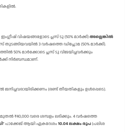
യതികളിൽ.
, ഇംഗ്ലീഷ് വിഷയങ്ങളോടെ പ്ലസ് ടു (50% മാർക്ക്)
അല്ലെങ്കിൽ
ൻസ് തുടങ്ങിയവയിൽ 3 വർഷത്തെ ഡിപ്ലോമ (50% മാർക്ക്).
തിൽ 50% മാർക്കോടെ പ്ലസ് ടു വിജയിച്ചവർക്കും
ർക്ക് നിർബന്ധമാണ്.
 ജനിച്ചവരായിരിക്കണം (രണ്ട് തീയതികളും ഉൾപ്പെടെ).
0 മുതൽ ₹40,000 വരെ ശമ്പളം ലഭിക്കും. 4 വർഷത്തെ
ി’
പാക്കേജ് ആയി ഏകദേശം
10.04 ലക്ഷം രൂപ
(പലിശ