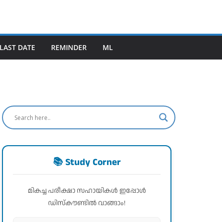
LAST DATE
REMINDER
ML
📚 Study Corner
മികച്ച പരീക്ഷാ സഹായികൾ ഇപ്പോൾ
ഡിസ്കൗണ്ടിൽ വാങ്ങാം!