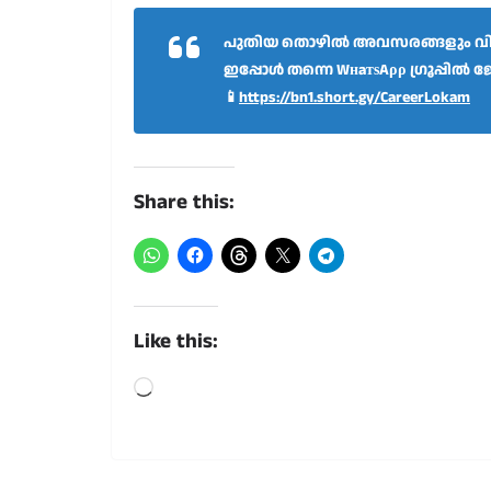
പുതിയ തൊഴിൽ അവസരങ്ങളും വിദ
ഇപ്പോൾ തന്നെ WнaтѕAρρ ഗ്രൂപ്പിൽ ജ
📱
https://bn1.short.gy/CareerLokam
Share this:
Like this:
Loading…