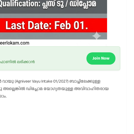
Join Now
 ഫോണിൽ ലഭിക്കാൻ
വായു (Agniveer Vayu Intake 01/2027) ബാച്ചിലേക്കുള്ള
ലസ് ടു അല്ലെങ്കിൽ ഡിപ്ലോമ യോഗ്യതയുള്ള അവിവാഹിതരായ
ാം.