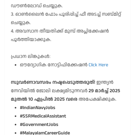
ഡൗൺലോഡ് ചെയ്യുക.
3. ഓൺലൈൻ ഫോം പൂരിപ്പിച്ച് ഫീ അടച്ച് സബ്മിറ്റ്
ചെയ്യുക.
4. അവസാന തീയതിക്ക് മുമ്പ് അപ്ലിക്കേഷൻ
പൂർത്തിയാക്കുക.
പ്രധാന ലിങ്കുകൾ:
ഔദ്യോഗിക നോട്ടിഫിക്കേഷൻ
Click Here
സുവർണാവസരം നഷ്ടപ്പെടുത്തരുത്!
ഇന്ത്യൻ
നേവിയിൽ ജോലി ലക്ഷ്യമിടുന്നവർ
29 മാർച്ച് 2025
മുതൽ 10 ഏപ്രിൽ 2025 വരെ
അപേക്ഷിക്കുക.
#IndianNavyJobs
#SSRMedicalAssistant
#GovernmentJobs
#MalayalamCareerGuide