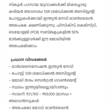
സ്കൂൾ പാസായ യുവാക്കൾക്ക് മികച്ചൊരു
കരിയർ അവസരം! SSR (മെഡിക്കൽ അസിസ്റ്റന്റ്)
പോസ്റ്റുകൾക്കായി ഇന്ത്യൻ നേവി ഓൺലൈൻ
അപേക്ഷ ക്ഷണിക്കുന്നു. ഫിസിക്സ്, കെമിസ്ട്രി,
ബയോളജി (PCB) സബ്ജക്ടുകളിൽ 50%
മാർക്കുള്ളവർക്ക് ഈ ജോലിയിൽ
അപേക്ഷിക്കാം.
പ്രധാന വിവരങ്ങൾ
– ഓർഗനൈസേഷൻ: ഇന്ത്യൻ നേവി
– പോസ്റ്റ്: SSR (മെഡിക്കൽ അസിസ്റ്റന്റ്)
– ജോലി തരം: സെൻട്രൽ ഗവൺമെന്റ്
– സ്ഥലം: ഇന്ത്യയിലെല്ലായിടത്തും
– സാലറി: ₹21,700 – ₹69,100 (മാസം) +
അലവൻസുകൾ
– അപേക്ഷാ മോഡ്: ഓൺലൈൻ