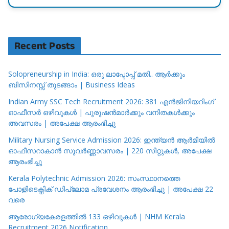
Recent Posts
Solopreneurship in India: ഒരു ലാപ്ടോപ്പ് മതി.. ആർക്കും
ബിസിനസ്സ് തുടങ്ങാം | Business Ideas
Indian Army SSC Tech Recruitment 2026: 381 എൻജിനീയറിംഗ്
ഓഫീസർ ഒഴിവുകൾ | പുരുഷൻമാർക്കും വനിതകൾക്കും
അവസരം | അപേക്ഷ ആരംഭിച്ചു
Military Nursing Service Admission 2026: ഇന്ത്യൻ ആർമിയിൽ
ഓഫീസറാകാൻ സുവർണ്ണാവസരം | 220 സീറ്റുകൾ, അപേക്ഷ
ആരംഭിച്ചു
Kerala Polytechnic Admission 2026: സംസ്ഥാനത്തെ
പോളിടെക്നിക് ഡിപ്ലോമ പ്രവേശനം ആരംഭിച്ചു | അപേക്ഷ 22
വരെ
ആരോഗ്യകേരളത്തിൽ 133 ഒഴിവുകൾ | NHM Kerala
Recruitment 2026 Notification