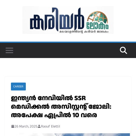
Skip
to
content
CAREER
ഇന്ത്യൻ നേവിയിൽ SSR
മെഡിക്കൽ അസിസ്റ്റന്റ് ജോലി:
അപേക്ഷ ഏപ്രിൽ 10 വരെ
26 March, 2025
Raouf Elettil