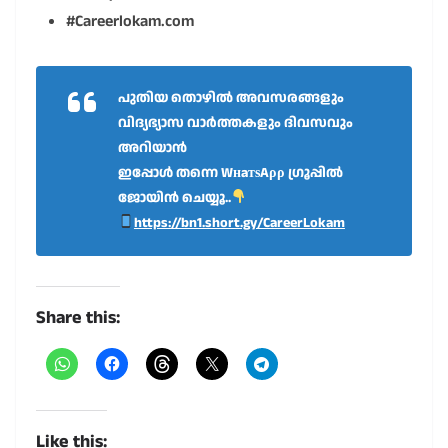
#Careerlokam.com
പുതിയ തൊഴിൽ അവസരങ്ങളും
വിദ്യഭ്യാസ വാർത്തകളും ദിവസവും
അറിയാൻ
ഇപ്പോൾ തന്നെ WнaтѕAρρ ഗ്രൂപ്പിൽ
ജോയിൻ ചെയ്യൂ..
https://bn1.short.gy/CareerLokam
Share this:
Like this: