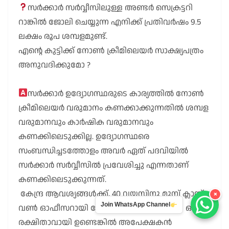
സർക്കാർ സർവ്വീസിലുള്ള അണ്ടർ സെക്രട്ടറി
റാങ്കിൽ ജോലി ചെയ്യുന്ന എനിക്ക് പ്രതിവർഷം 9.5
ലക്ഷം രൂപ ശമ്പളമുണ്ട്.
എൻ്റെ കുട്ടിക്ക് നോൺ ക്രീമിലെയർ സാക്ഷ്യപത്രം
അനുവദിക്കുമോ ?
സർക്കാർ ഉദ്യോഗസ്ഥരുടെ കാര്യത്തിൽ നോൺ
ക്രീമിലെയർ വരുമാനം കണക്കാക്കുന്നതിൽ ശമ്പള
വരുമാനവും കാർഷിക വരുമാനവും
കണക്കിലെടുക്കില്ല. ഉദ്യോഗസ്ഥരെ
സംബന്ധിച്ചടത്തോളം അവർ ഏത് പദവിയിൽ
സർക്കാർ സർവ്വീസിൽ പ്രവേശിച്ചു എന്നതാണ്
കണക്കിലെടുക്കുന്നത്.
കേന്ദ്ര ആവശ്യങ്ങൾക്ക്, 40 വയസിനു മുമ്പ് ക്ലാസ്
×
Join WhatsApp Channel
വൺ ഓഫീസറായി നേരിട്ടു നിയമനം നേടിയ ഒരാൾ
രക്ഷിതാവായി ഉണ്ടെങ്കിൽ അപേക്ഷകൻ