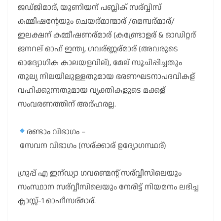
ജഡ്ജിമാര്, യൂണിയന് പബ്ലിക് സര്വ്വിസ്
കമ്മീഷന്റേയും ചെയര്മാന്മാര് /മെമ്പര്മാര്/
ഇലക്ഷന് കമ്മീഷണര്മാര് (കണ്ട്രോളര് & ഓഡിറ്റര്
ജനറല് ഓഫ് ഇന്ത്യ, ഗവര്ണ്ണര്മാര് (അവരുടെ
ഓദ്യോഗിക കാലയളവില്), മേല് സൂചിപ്പിച്ചതും
തുല്യ നിലയിലുള്ളതുമായ ഭരണഘടനാപദവികള്
വഹിക്കുന്നതുമായ വ്യക്തികളുടെ മക്കള്
സംവരണത്തിന് അര്ഹരല്ല.
രണ്ടാം വിഭാഗം –
സേവന വിഭാഗം (സര്ക്കാര് ഉദ്യോഗസ്ഥര്)
ഗ്രുപ്പ് എ ഇന്ഡ്യാ ഗവണ്മെന്റ് സര്വ്വീസിലെയും
സംസ്ഥാന സര്വ്വീസിലെയും നേരിട്ട് നിയമനം ലഭിച്ച
ക്ലാസ്സ്-1 ഓഫീസര്മാര്.