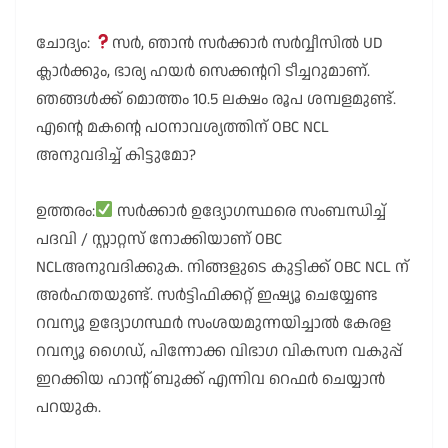
ചോദ്യം:
സർ, ഞാൻ സർക്കാർ സർവ്വീസിൽ UD
ക്ലാർക്കും, ഭാര്യ ഹയർ സെക്കൻ്ററി ടീച്ചറുമാണ്.
ഞങ്ങൾക്ക് മൊത്തം 10.5 ലക്ഷം രൂപ ശമ്പളമുണ്ട്.
എൻ്റെ മകൻ്റെ പഠനാവശ്യത്തിന് OBC NCL
അനുവദിച്ച് കിട്ടുമോ?
ഉത്തരം:
സർക്കാർ ഉദ്യോഗസ്ഥരെ സംബന്ധിച്ച്
പദവി / സ്റ്റാറ്റസ് നോക്കിയാണ് OBC
NCLഅനുവദിക്കുക. നിങ്ങളുടെ കുട്ടിക്ക് OBC NCL ന്
അർഹതയുണ്ട്. സർട്ടിഫിക്കറ്റ് ഇഷ്യൂ ചെയ്യേണ്ട
റവന്യൂ ഉദ്യോഗസ്ഥർ സംശയമുന്നയിച്ചാൽ കേരള
റവന്യൂ ഗൈഡ്, പിന്നോക്ക വിഭാഗ വികസന വകുപ്പ്
ഇറക്കിയ ഹാൻ്റ് ബുക്ക് എന്നിവ റെഫർ ചെയ്യാൻ
പറയുക.