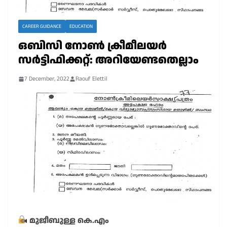
CAREER GUIDANCE
EDUCATION
ഒബിസി നോൺ ക്രീമീലയർ
സർട്ടിഫിക്കറ്റ്: അറിയേണ്ടതെല്ലാം
7 December, 2022
Raouf Elettil
മുജീബുള്ള കെ.എം