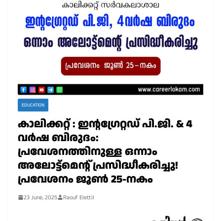
EDUCATION
കാലിക്കറ്റ് : ഇന്റഗ്രേറ്റഡ് പി.ജി. & 4
വർഷ ബിരുദം:
പ്രവേശനത്തിനുള്ള ഒന്നാം
അലോട്ട്മെൻ്റ് പ്രസിദ്ധീകരിച്ചു!
പ്രവേശനം ജൂൺ 25-നകം
23 June, 2025
Raouf Elettil