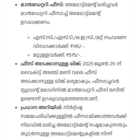
മാൻഡേറ്ററി ഫീസ്:
അലോട്ട്മെൻ്റ് ലഭിച്ചവർ
മാൻഡേറ്ററി ഫീസടച്ച് അലോട്ട്മെൻ്റ്
ഉറപ്പാക്കണം.
എസ്.സി./എസ്.ടി./ഒ.ഇ.സി./മറ്റ് സംവരണ
വിഭാഗക്കാർക്ക്: ₹145/-.
മറ്റുള്ളവർക്ക്: ₹575/-.
ഫീസ് അടക്കാനുള്ള ലിങ്ക്:
2025 ജൂൺ 25-ന്
വൈകിട്ട് അഞ്ച് മണി വരെ ഫീസ്
അടക്കാനുള്ള ലിങ്ക് ലഭ്യമാകും. ഫീസടച്ചവർ
സ്റ്റുഡൻ്റ് ലോഗിനിൽ മാൻഡേറ്ററി ഫീസ് രസീത്
ഉണ്ടെന്ന് ഉറപ്പുവരുത്തേണ്ടതാണ്.
പ്രധാന അറിയിപ്പ്:
നിർദ്ദിഷ്ട
സമയപരിധിക്കുള്ളിൽ ഫീസടയ്ക്കാത്തവർക്ക്
നിലവിൽ ലഭിച്ച അലോട്ട്മെൻ്റ് നഷ്ടമാകുന്നതും
തുടർന്നുള്ള അലോട്ട്മെൻ്റുകളിൽ നിന്ന്