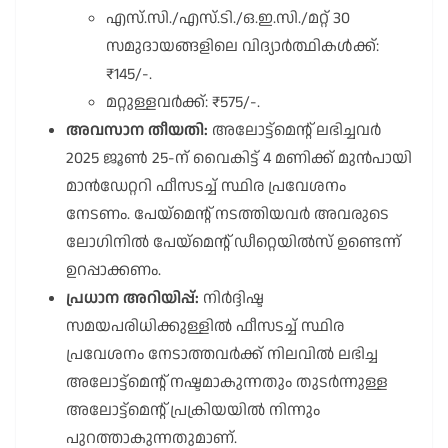
എസ്.സി./എസ്.ടി./ഒ.ഇ.സി./മറ്റ് 30
സമുദായങ്ങളിലെ വിദ്യാർത്ഥികൾക്ക്:
₹145/-.
മറ്റുള്ളവർക്ക്: ₹575/-.
അവസാന തീയതി:
അലോട്ട്മെൻ്റ് ലഭിച്ചവർ
2025 ജൂൺ 25-ന് വൈകിട്ട് 4 മണിക്ക് മുൻപായി
മാൻഡേറ്ററി ഫീസടച്ച് സ്ഥിര പ്രവേശനം
നേടണം. പേയ്മെൻ്റ് നടത്തിയവർ അവരുടെ
ലോഗിനിൽ പേയ്മെൻ്റ് ഡീറ്റെയിൽസ് ഉണ്ടെന്ന്
ഉറപ്പാക്കണം.
പ്രധാന അറിയിപ്പ്:
നിർദ്ദിഷ്ട
സമയപരിധിക്കുള്ളിൽ ഫീസടച്ച് സ്ഥിര
പ്രവേശനം നേടാത്തവർക്ക് നിലവിൽ ലഭിച്ച
അലോട്ട്മെൻ്റ് നഷ്ടമാകുന്നതും തുടർന്നുള്ള
അലോട്ട്മെൻ്റ് പ്രക്രിയയിൽ നിന്നും
പുറത്താകുന്നതുമാണ്.