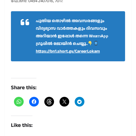
ഫോൺ: 0494 2407016, 7017.
പുതിയ തൊഴിൽ അവസരങ്ങളും
വിദ്യഭ്യാസ വാർത്തകളും ദിവസവും
അറിയാൻ ഇപ്പോൾ തന്നെ WнaтѕAρρ
ഗ്രൂപ്പിൽ ജോയിൻ ചെയ്യൂ..
https://bn1.short.gy/CareerLokam
Share this:
Like this: