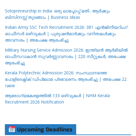
Solopreneurship in India: ഒരു ലാപ്ടോപ്പ് മതി.. ആർക്കും
ബിസിനസ്സ് തുടങ്ങാം | Business Ideas
Indian Army SSC Tech Recruitment 2026: 381 എൻജിനീയറിംഗ്
ഓഫീസർ ഒഴിവുകൾ | പുരുഷൻമാർക്കും വനിതകൾക്കും
അവസരം | അപേക്ഷ ആരംഭിച്ചു
Military Nursing Service Admission 2026: ഇന്ത്യൻ ആർമിയിൽ
ഓഫീസറാകാൻ സുവർണ്ണാവസരം | 220 സീറ്റുകൾ, അപേക്ഷ
ആരംഭിച്ചു
Kerala Polytechnic Admission 2026: സംസ്ഥാനത്തെ
പോളിടെക്നിക് ഡിപ്ലോമ പ്രവേശനം ആരംഭിച്ചു | അപേക്ഷ 22
വരെ
ആരോഗ്യകേരളത്തിൽ 133 ഒഴിവുകൾ | NHM Kerala
Recruitment 2026 Notification
Upcoming Deadlines