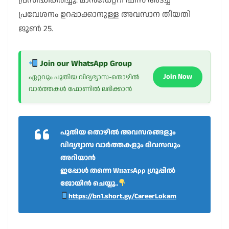
പ്രസിദ്ധീകരിച്ചു. മാൻഡേറ്ററി ഫീസ് അടച്ച്
പ്രവേശനം ഉറപ്പാക്കാനുള്ള അവസാന തീയതി
ജൂൺ 25.
Join our WhatsApp Group
Join Now
ഏറ്റവും പുതിയ വിദ്യഭ്യാസ-തൊഴിൽ
വാർത്തകൾ ഫോണിൽ ലഭിക്കാൻ
പുതിയ തൊഴിൽ അവസരങ്ങളും
വിദ്യഭ്യാസ വാർത്തകളും ദിവസവും
അറിയാൻ
ഇപ്പോൾ തന്നെ WнaтѕAρρ ഗ്രൂപ്പിൽ
ജോയിൻ ചെയ്യൂ..
https://bn1.short.gy/CareerLokam