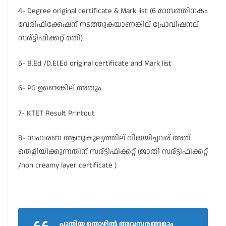
4- Degree original certificate & Mark list (6 മാസത്തിനകം
വേരിഫിക്കേഷന് നടത്തുകയാണങ്കില് പ്രോവിഷനല്
സര്ട്ടിഫിക്കറ്റ് മതി)
5- B.Ed /D.El.Ed original certificate and Mark list
6- PG ഉണ്ടെങ്കില് അതും
7- KTET Result Printout
8- സംവരണ ആനുകൂല്യത്തില് വിജയിച്ചവര് അത്
തെളിയിക്കുന്നതിന് സര്ട്ടിഫിക്കറ്റ് (ജാതി സര്ട്ടിഫിക്കറ്റ്
/non creamy layer certificate )
പുതിയ തൊഴിൽ അവസരങ്ങളും