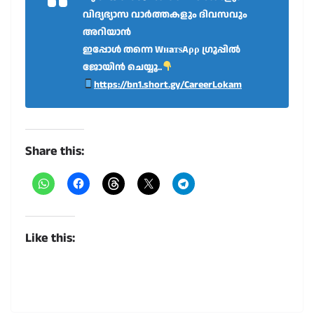
വിദ്യഭ്യാസ വാർത്തകളും ദിവസവും
അറിയാൻ
ഇപ്പോൾ തന്നെ WнaтѕAρρ ഗ്രൂപ്പിൽ
ജോയിൻ ചെയ്യൂ..
https://bn1.short.gy/CareerLokam
Share this:
Like this: