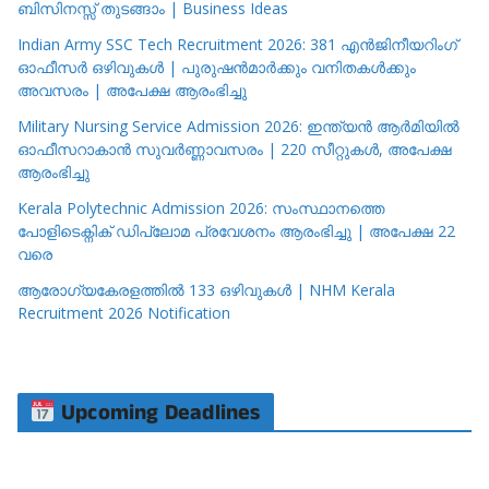
ബിസിനസ്സ് തുടങ്ങാം | Business Ideas
Indian Army SSC Tech Recruitment 2026: 381 എൻജിനീയറിംഗ്
ഓഫീസർ ഒഴിവുകൾ | പുരുഷൻമാർക്കും വനിതകൾക്കും
അവസരം | അപേക്ഷ ആരംഭിച്ചു
Military Nursing Service Admission 2026: ഇന്ത്യൻ ആർമിയിൽ
ഓഫീസറാകാൻ സുവർണ്ണാവസരം | 220 സീറ്റുകൾ, അപേക്ഷ
ആരംഭിച്ചു
Kerala Polytechnic Admission 2026: സംസ്ഥാനത്തെ
പോളിടെക്നിക് ഡിപ്ലോമ പ്രവേശനം ആരംഭിച്ചു | അപേക്ഷ 22
വരെ
ആരോഗ്യകേരളത്തിൽ 133 ഒഴിവുകൾ | NHM Kerala
Recruitment 2026 Notification
Upcoming Deadlines