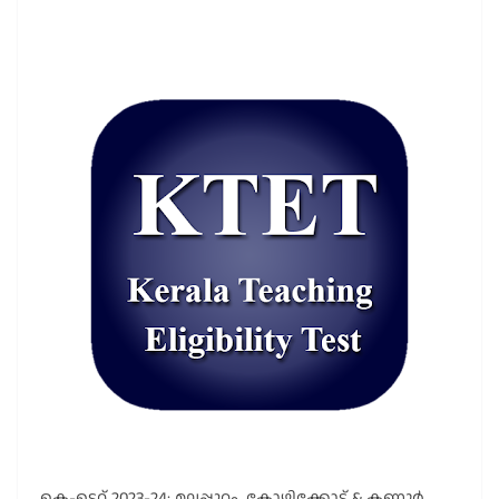
കെ-ടെറ്റ് 2023-24: മലപ്പുറം, കോഴിക്കോട് & കണ്ണൂർ