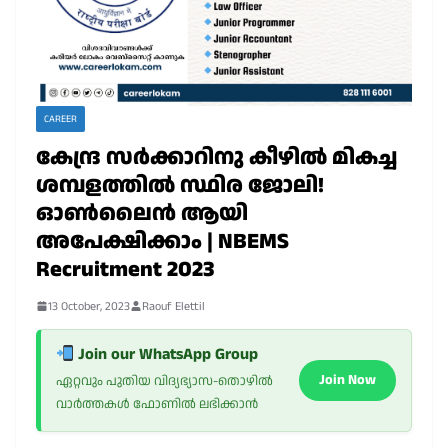
CAREER
കേന്ദ്ര സർക്കാറിനു കീഴിൽ മികച്ച
ശമ്പളത്തിൽ സ്ഥിര ജോലി!
ഓൺലൈൻ ആയി
അപേക്ഷിക്കാം | NBEMS
Recruitment 2023
13 October, 2023
Raouf Elettil
Join our WhatsApp Group
Join Now
ഏറ്റവും പുതിയ വിദ്യഭ്യാസ-തൊഴിൽ
വാർത്തകൾ ഫോണിൽ ലഭിക്കാൻ