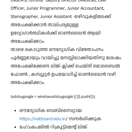
(NBEMS) വിവിധ Deputy Director (Medical), Law
Officer, Junior Programmer, Junior Accountant,
Stenographer, Junior Assistant ഒഴിവുകളിലേക്ക്
അപേക്ഷിക്കാൻ താല്പര്യമുള്ള
ഉദ്യോഗാർത്ഥികൾക്ക് ഓൺലൈൻ ആയി
അപേക്ഷിക്കാം.
താഴെ കൊടുത്ത ഔദ്യോഗിക വിജ്ഞാപനം
പൂർണ്ണമായും വായിച്ചു മനസ്സിലാക്കിയതിനു ശേഷം
അപേക്ഷിക്കേണ്ട ലിങ്ക് ക്ലിക്ക് ചെയ്ത് മൊബൈൽ
ഫോൺ , കമ്പ്യൂട്ടർ ഉപയോഗിച്ച് ഓൺലൈൻ വഴി
അപേക്ഷിക്കാം.
(adsbygoogle = window.adsbygoogle || []).push({});
ഔദ്യോഗിക വെബ്സൈറ്റായ
https://natboard.edu.in
/ സന്ദർശിക്കുക
ഹോംപേജിൽ റിക്രൂട്ട്മെന്റ് ലിങ്ക്