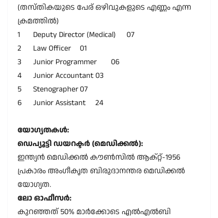
(തസ്തികയുടെ പേര്
ഒഴിവുകളുടെ എണ്ണം എന്ന
ക്രമത്തിൽ)
1
Deputy Director (Medical)
07
2
Law Officer
01
3
Junior Programmer
06
4
Junior Accountant
03
5
Stenographer
07
6
Junior Assistant
24
യോഗ്യതകൾ:
ഡെപ്യൂട്ടി ഡയറക്ടർ (മെഡിക്കൽ):
ഇന്ത്യൻ മെഡിക്കൽ കൗൺസിൽ ആക്റ്റ്-1956
പ്രകാരം അംഗീകൃത ബിരുദാനന്തര മെഡിക്കൽ
യോഗ്യത.
ലോ ഓഫീസർ:
കുറഞ്ഞത് 50% മാർക്കോടെ എൽഎൽബി