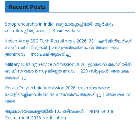
Recent Posts
Solopreneurship in India: ഒരു ലാപ്ടോപ്പ് മതി.. ആർക്കും
ബിസിനസ്സ് തുടങ്ങാം | Business Ideas
Indian Army SSC Tech Recruitment 2026: 381 എൻജിനീയറിംഗ്
ഓഫീസർ ഒഴിവുകൾ | പുരുഷൻമാർക്കും വനിതകൾക്കും
അവസരം | അപേക്ഷ ആരംഭിച്ചു
Military Nursing Service Admission 2026: ഇന്ത്യൻ ആർമിയിൽ
ഓഫീസറാകാൻ സുവർണ്ണാവസരം | 220 സീറ്റുകൾ, അപേക്ഷ
ആരംഭിച്ചു
Kerala Polytechnic Admission 2026: സംസ്ഥാനത്തെ
പോളിടെക്നിക് ഡിപ്ലോമ പ്രവേശനം ആരംഭിച്ചു | അപേക്ഷ 22
വരെ
ആരോഗ്യകേരളത്തിൽ 133 ഒഴിവുകൾ | NHM Kerala
Recruitment 2026 Notification