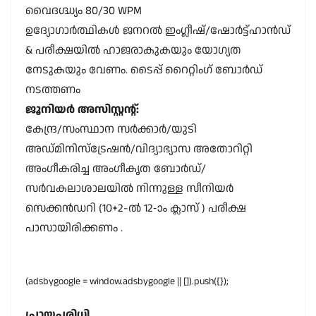
വൈദഗ്ദ്ധ്യം 80/30 WPM
ഉദ്യോഗാർത്ഥികൾ ജനറൽ ഇംഗ്ലീഷ്/ഷോർട്ട്ഹാൻഡ്
& പരീക്ഷയിൽ ഹാജരാകുകയും യോഗ്യത
നേടുകയും വേണം. ടൈപ്പ് റൈറ്റിംഗ് ബോർഡ്
നടത്തണം
ജൂനിയർ അസിസ്റ്റന്റ്:
കേന്ദ്ര/സംസ്ഥാന സർക്കാർ/യുടി
അഡ്മിനിസ്ട്രേഷൻ/വിദ്യാഭ്യാസ അതോറിറ്റി
അംഗീകരിച്ച അംഗീകൃത ബോർഡ്/
സർവകലാശാലയിൽ നിന്നുള്ള സീനിയർ
സെക്കൻഡറി (10+2-ൽ 12-ാം ക്ലാസ് ) പരീക്ഷ
പാസായിരിക്കണം .
(adsbygoogle = window.adsbygoogle || []).push({});
പ്രായപരിധി