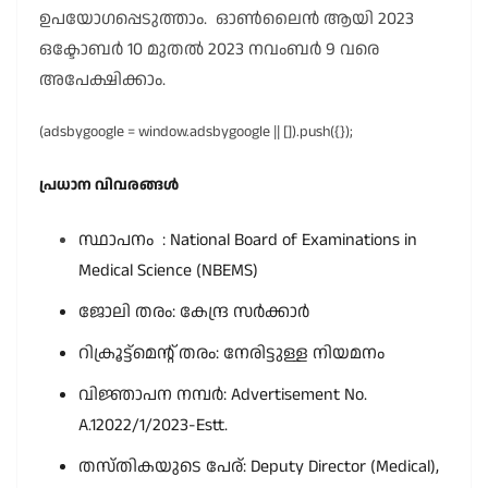
ഉപയോഗപ്പെടുത്താം. ഓൺലൈൻ ആയി 2023
ഒക്ടോബർ 10 മുതൽ 2023 നവംബർ 9 വരെ
അപേക്ഷിക്കാം.
(adsbygoogle = window.adsbygoogle || []).push({});
പ്രധാന വിവരങ്ങൾ
സ്ഥാപനം : National Board of Examinations in
Medical Science (NBEMS)
ജോലി തരം: കേന്ദ്ര സർക്കാർ
റിക്രൂട്ട്മെന്റ് തരം: നേരിട്ടുള്ള നിയമനം
വിജ്ഞാപന നമ്പർ: Advertisement No.
A.12022/1/2023-Estt.
തസ്തികയുടെ പേര്: Deputy Director (Medical),