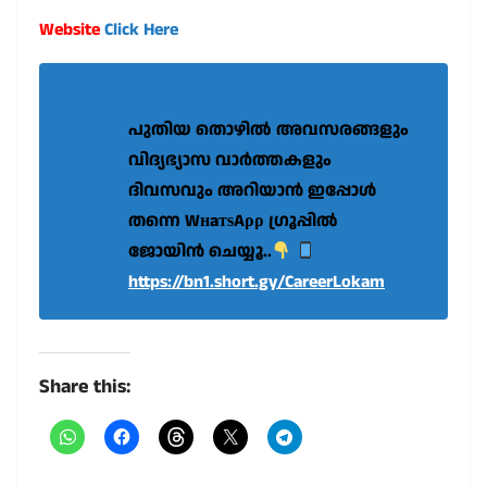
Website
Click Here
പുതിയ തൊഴിൽ അവസരങ്ങളും
വിദ്യഭ്യാസ വാർത്തകളും
ദിവസവും അറിയാൻ ഇപ്പോൾ
തന്നെ WнaтѕAρρ ഗ്രൂപ്പിൽ
ജോയിൻ ചെയ്യൂ..
https://bn1.short.gy/CareerLokam
Share this: