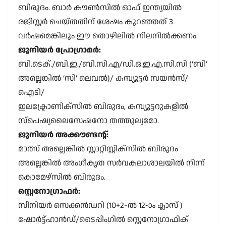
ബിരുദം. ബാർ കൗൺസിൽ ഓഫ് ഇന്ത്യയിൽ
രജിസ്റ്റർ ചെയ്തതിന് ശേഷം കുറഞ്ഞത് 3
വർഷമെങ്കിലും ഈ തൊഴിലിൽ നിലനിൽക്കണം.
ജൂനിയർ പ്രോഗ്രാമർ:
ബി.ടെക്./ബി.ഇ./ബി.സി.എ/ഡി.ഒ.ഇ.എ.സി.സി (‘ബി’
അല്ലെങ്കിൽ ‘സി’ ലെവൽ)/ കമ്പ്യൂട്ടർ സയൻസ്/
ഐടി/
ഇലക്ട്രോണിക്സിൽ ബിരുദം, കമ്പ്യൂട്ടറുകളിൽ
സ്പെഷ്യലൈസേഷനോ തത്തുല്യമോ.
ജൂനിയർ അക്കൗണ്ടന്റ്:
മാത്സ് അല്ലെങ്കിൽ സ്റ്റാറ്റിസ്റ്റിക്സിൽ ബിരുദം
അല്ലെങ്കിൽ അംഗീകൃത സർവകലാശാലയിൽ നിന്ന്
കൊമേഴ്സിൽ ബിരുദം.
സ്റ്റെനോഗ്രാഫർ:
സീനിയർ സെക്കൻഡറി (10+2-ൽ 12-ാം ക്ലാസ് )
ഷോർട്ട്ഹാൻഡ്/ടൈപ്പിംഗിൽ സ്റ്റെനോഗ്രാഫിക്