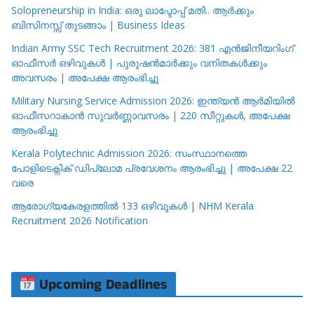
Solopreneurship in India: ഒരു ലാപ്ടോപ്പ് മതി.. ആർക്കും
ബിസിനസ്സ് തുടങ്ങാം | Business Ideas
Indian Army SSC Tech Recruitment 2026: 381 എൻജിനീയറിംഗ്
ഓഫീസർ ഒഴിവുകൾ | പുരുഷൻമാർക്കും വനിതകൾക്കും
അവസരം | അപേക്ഷ ആരംഭിച്ചു
Military Nursing Service Admission 2026: ഇന്ത്യൻ ആർമിയിൽ
ഓഫീസറാകാൻ സുവർണ്ണാവസരം | 220 സീറ്റുകൾ, അപേക്ഷ
ആരംഭിച്ചു
Kerala Polytechnic Admission 2026: സംസ്ഥാനത്തെ
പോളിടെക്നിക് ഡിപ്ലോമ പ്രവേശനം ആരംഭിച്ചു | അപേക്ഷ 22
വരെ
ആരോഗ്യകേരളത്തിൽ 133 ഒഴിവുകൾ | NHM Kerala
Recruitment 2026 Notification
Upcoming Deadlines