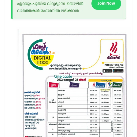
Join Now
ഏറ്റവും പുതിയ വിദ്യഭ്യാസ-തൊഴിൽ
വാർത്തകൾ ഫോണിൽ ലഭിക്കാൻ