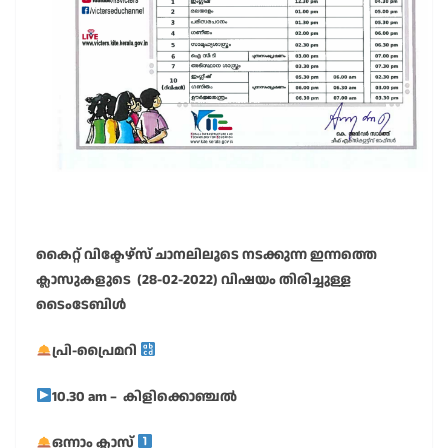
കൈറ്റ് വിക്ടേഴ്സ് ചാനലിലൂടെ നടക്കുന്ന ഇന്നത്തെ
ക്ലാസുകളുടെ (28-02-2022) വിഷയം തിരിച്ചുള്ള
ടൈംടേബിൾ
പ്രി-പ്രൈമറി
10.30 am – കിളിക്കൊഞ്ചൽ
ഒന്നാം ക്ലാസ്