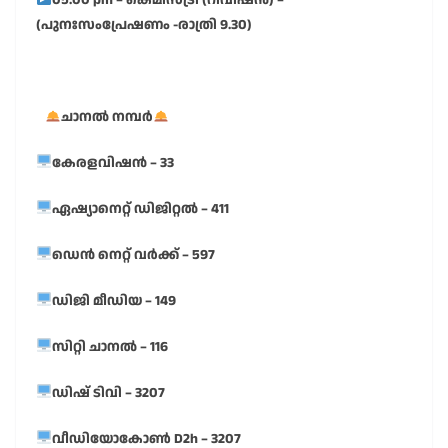
(പുനഃസംപ്രേഷണം -രാത്രി 9.30)
ചാനൽ നമ്പർ
കേരളവിഷൻ – 33
ഏഷ്യാനെറ്റ് ഡിജിറ്റൽ – 411
ഡെൻ നെറ്റ് വർക്ക് – 597
ഡിജി മീഡിയ – 149
സിറ്റി ചാനൽ – 116
ഡിഷ് ടിവി – 3207
വീഡിയോകോൺ D2h – 3207