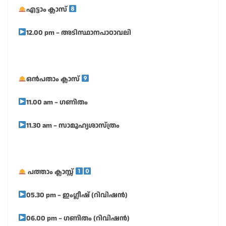
എട്ടാം ക്ലാസ്
12.00 pm – അടിസ്ഥാനപാഠാവലി
ഒൻപതാം ക്ലാസ്
11.00 am – ഗണിതം
11.30 am – സാമൂഹ്യശാസ്ത്രം
പത്താം ക്ലാസ്സ്
05.30 pm – ഇംഗ്ലീഷ് (റിവിഷൻ)
06.00 pm – ഗണിതം (റിവിഷൻ)