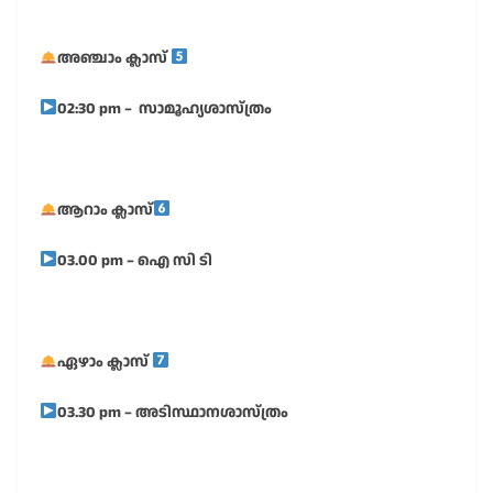
അഞ്ചാം ക്ലാസ്
02:30 pm – സാമൂഹ്യശാസ്ത്രം
ആറാം ക്ലാസ്
03.00 pm – ഐ സി ടി
ഏഴാം ക്ലാസ്
03.30 pm – അടിസ്ഥാനശാസ്ത്രം