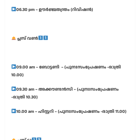
06.30 pm – ഊർജ്ജതന്ത്രം (റിവിഷൻ)
പ്ലസ് വൺ
09.00 am – ബോട്ടണി – (പുനഃസംപ്രേഷണം -രാത്രി
10.00)
09.30 am – അക്കൗണ്ടൻസി – (പുനഃസംപ്രേഷണം
-രാത്രി 10.30)
10.00 am – ഹിസ്റ്ററി – (പുനഃസംപ്രേഷണം -രാത്രി 11.00)