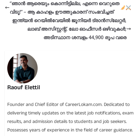
“ഞാൻ ആരെയും കൊന്നിട്ടില്ല, എന്നെ വെറുതെ
വിടൂ!” – ആ കാഹളം ഊത്തുകാരന് സംഭവിച്ചത്
ഇന്ത്യൻ റെയിൽവേയിൽ ജൂനിയർ ട്രാൻസ്ലേറ്റർ,
ലാബ് അസിസ്റ്റന്റ്, ലോ ഓഫീസർ ഒഴിവുകൾ;
അടിസ്ഥാന ശമ്പളം 44,900 രൂപ വരെ
Raouf Elettil
Founder and Chief Editor of CareerLokam.com. Dedicated to
delivering timely updates on the latest job notifications, exam
results, and admission details to students and job seekers.
Possesses years of experience in the field of career guidance.