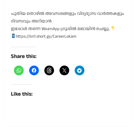
പുതിയ തൊഴിൽ അവസരങ്ങളും വിദ്യഭ്യാസ വാർത്തകളും
ദിവസവും അറിയാൻ
ഇപ്പോൾ തന്നെ WнaтѕAρρ ഗ്രൂപ്പിൽ ജോയിൻ ചെയ്യൂ..
https://bn1.short.gy/CareerLokam
Share this:
Like this: