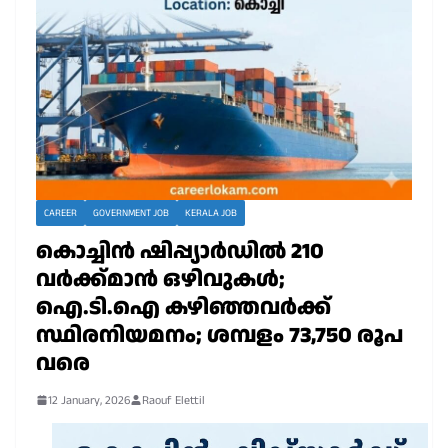
CAREER
GOVERNMENT JOB
KERALA JOB
കൊച്ചിൻ ഷിപ്പ്യാർഡിൽ 210
വർക്ക്മാൻ ഒഴിവുകൾ;
ഐ.ടി.ഐ കഴിഞ്ഞവർക്ക്
സ്ഥിരനിയമനം; ശമ്പളം 73,750 രൂപ
വരെ
12 January, 2026
Raouf Elettil