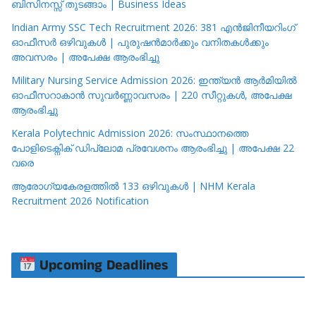
ബിസിനസ്സ് തുടങ്ങാം | Business Ideas
Indian Army SSC Tech Recruitment 2026: 381 എൻജിനീയറിംഗ്
ഓഫീസർ ഒഴിവുകൾ | പുരുഷൻമാർക്കും വനിതകൾക്കും
അവസരം | അപേക്ഷ ആരംഭിച്ചു
Military Nursing Service Admission 2026: ഇന്ത്യൻ ആർമിയിൽ
ഓഫീസറാകാൻ സുവർണ്ണാവസരം | 220 സീറ്റുകൾ, അപേക്ഷ
ആരംഭിച്ചു
Kerala Polytechnic Admission 2026: സംസ്ഥാനത്തെ
പോളിടെക്നിക് ഡിപ്ലോമ പ്രവേശനം ആരംഭിച്ചു | അപേക്ഷ 22
വരെ
ആരോഗ്യകേരളത്തിൽ 133 ഒഴിവുകൾ | NHM Kerala
Recruitment 2026 Notification
Upcoming Deadlines