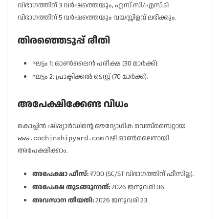
വിഭാഗത്തിന് 3 വർഷത്തെയും, എസ്.സി/എസ്.ടി
വിഭാഗത്തിന് 5 വർഷത്തെയും വയസ്സിളവ് ലഭിക്കും.
തിരഞ്ഞെടുപ്പ് രീതി
ഘട്ടം 1: ഓൺലൈൻ പരീക്ഷ (30 മാർക്ക്).
ഘട്ടം 2: പ്രാക്ടിക്കൽ ടെസ്റ്റ് (70 മാർക്ക്).
അപേക്ഷിക്കേണ്ട വിധം
കൊച്ചിൻ ഷിപ്പ്യാർഡിന്റെ ഔദ്യോഗിക വെബ്സൈറ്റായ
വഴി ഓൺലൈനായി
www.cochinshipyard.com
അപേക്ഷിക്കാം.
അപേക്ഷാ ഫീസ്:
₹700 (SC/ST വിഭാഗത്തിന് ഫീസില്ല).
അപേക്ഷ തുടങ്ങുന്നത്:
2026 ജനുവരി 06.
അവസാന തീയതി:
2026 ജനുവരി 23.