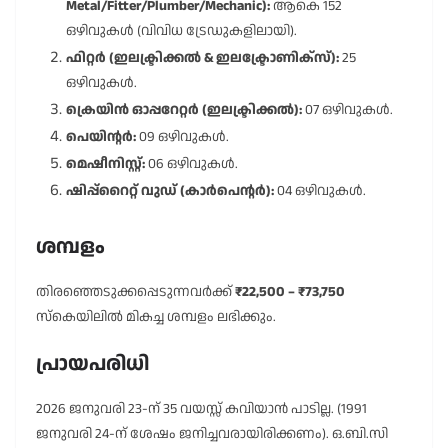
Metal/Fitter/Plumber/Mechanic):
ആകെ 152
ഒഴിവുകൾ (വിവിധ ട്രേഡുകളിലായി).
ഫിറ്റർ (ഇലക്ട്രിക്കൽ & ഇലക്ട്രോണിക്സ്):
25
ഒഴിവുകൾ.
ക്രെയിൻ ഓപ്പറേറ്റർ (ഇലക്ട്രിക്കൽ):
07 ഒഴിവുകൾ.
പെയിന്റർ:
09 ഒഴിവുകൾ.
മെഷീനിസ്റ്റ്:
06 ഒഴിവുകൾ.
ഷിപ്പ്റൈറ്റ് വുഡ് (കാർപെന്റർ):
04 ഒഴിവുകൾ.
ശമ്പളം
തിരഞ്ഞെടുക്കപ്പെടുന്നവർക്ക്
₹22,500 – ₹73,750
സ്കെയിലിൽ മികച്ച ശമ്പളം ലഭിക്കും.
പ്രായപരിധി
2026 ജനുവരി 23-ന് 35 വയസ്സ് കവിയാൻ പാടില്ല. (1991
ജനുവരി 24-ന് ശേഷം ജനിച്ചവരായിരിക്കണം). ഒ.ബി.സി