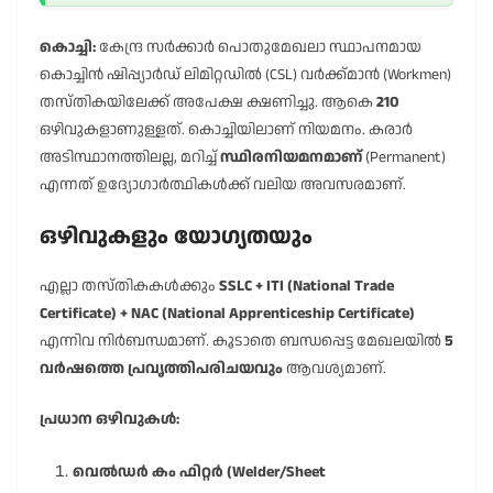
കൊച്ചി:
കേന്ദ്ര സർക്കാർ പൊതുമേഖലാ സ്ഥാപനമായ
കൊച്ചിൻ ഷിപ്പ്യാർഡ് ലിമിറ്റഡിൽ (CSL) വർക്ക്മാൻ (Workmen)
തസ്തികയിലേക്ക് അപേക്ഷ ക്ഷണിച്ചു. ആകെ
210
ഒഴിവുകളാണുള്ളത്. കൊച്ചിയിലാണ് നിയമനം. കരാർ
അടിസ്ഥാനത്തിലല്ല, മറിച്ച്
സ്ഥിരനിയമനമാണ്
(Permanent)
എന്നത് ഉദ്യോഗാർത്ഥികൾക്ക് വലിയ അവസരമാണ്.
ഒഴിവുകളും യോഗ്യതയും
എല്ലാ തസ്തികകൾക്കും
SSLC + ITI (National Trade
Certificate) + NAC (National Apprenticeship Certificate)
എന്നിവ നിർബന്ധമാണ്. കൂടാതെ ബന്ധപ്പെട്ട മേഖലയിൽ
5
വർഷത്തെ പ്രവൃത്തിപരിചയവും
ആവശ്യമാണ്.
പ്രധാന ഒഴിവുകൾ:
വെൽഡർ കം ഫിറ്റർ (Welder/Sheet