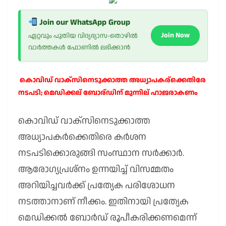
Join our WhatsApp Group
Join Now
ഏറ്റവും പുതിയ വിദ്യഭ്യാസ-തൊഴിൽ
വാർത്തകൾ ഫോണിൽ ലഭിക്കാൻ
കൊവിഡ് വാക്സിനെടുക്കാത്ത അധ്യാപകര്ക്കെതിരേ
നടപടി; മെഡിക്കല് ബോര്ഡിന് മുന്നില് ഹാജരാകണം
കൊവിഡ് വാക്സിനെടുക്കാത്ത
അധ്യാപകർക്കെതിരെ കർശന
നടപടിക്കൊരുങ്ങി സംസ്ഥാന സർക്കാർ.
ആരോഗ്യപ്രശ്നം ഉന്നയിച്ച് വിസമ്മതം
അറിയിച്ചവർക്ക് പ്രത്യേക പരിശോധന
നടത്താനാണ് നീക്കം. ഇതിനായി പ്രത്യേക
മെഡിക്കൽ ബോർഡ് രൂപീകരിക്കണമെന്ന്