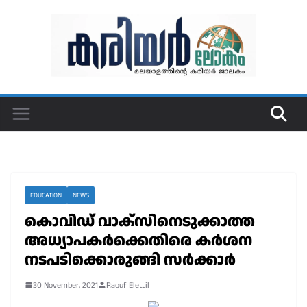
Skip
to
content
EDUCATION
NEWS
കൊവിഡ് വാക്സിനെടുക്കാത്ത
അധ്യാപകർക്കെതിരെ കർശന
നടപടിക്കൊരുങ്ങി സർക്കാർ
30 November, 2021
Raouf Elettil