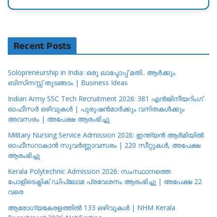
Recent Posts
Solopreneurship in India: ഒരു ലാപ്ടോപ്പ് മതി.. ആർക്കും
ബിസിനസ്സ് തുടങ്ങാം | Business Ideas
Indian Army SSC Tech Recruitment 2026: 381 എൻജിനീയറിംഗ്
ഓഫീസർ ഒഴിവുകൾ | പുരുഷൻമാർക്കും വനിതകൾക്കും
അവസരം | അപേക്ഷ ആരംഭിച്ചു
Military Nursing Service Admission 2026: ഇന്ത്യൻ ആർമിയിൽ
ഓഫീസറാകാൻ സുവർണ്ണാവസരം | 220 സീറ്റുകൾ, അപേക്ഷ
ആരംഭിച്ചു
Kerala Polytechnic Admission 2026: സംസ്ഥാനത്തെ
പോളിടെക്നിക് ഡിപ്ലോമ പ്രവേശനം ആരംഭിച്ചു | അപേക്ഷ 22
വരെ
ആരോഗ്യകേരളത്തിൽ 133 ഒഴിവുകൾ | NHM Kerala