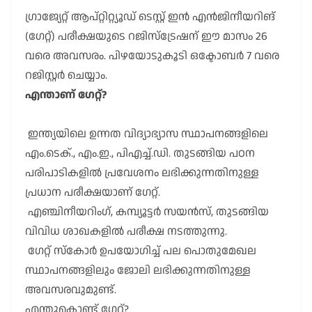
ഗ്രാജ്യേറ്റ് ആപ്റ്റിറ്റ്യൂഡ് ടെസ്റ്റ് ഇൻ എൻജിനീയറിങ്
(ഗേറ്റ്) പരീക്ഷയുടെ റജിസ്ട്രേഷന് ഈ മാസം 26
വരെ അവസരം. പിഴയോടുകൂടി ഒക്ടോബർ 7 വരെ
റജിസ്റ്റർ ചെയ്യാം.
എന്താണ് ഗേറ്റ്?
ഇന്ത്യയിലെ ഉന്നത വിദ്യാഭ്യാസ സ്ഥാപനങ്ങളിലെ
എം.ടെക്., എം.ഇ., പിഎച്ച്.ഡി. തുടങ്ങിയ പഠന
പരിപാടികളിൽ പ്രവേശനം ലഭിക്കുന്നതിനുള്ള
പ്രധാന പരീക്ഷയാണ് ഗേറ്റ്.
എഞ്ചിനീയറിംഗ്, കമ്പ്യൂട്ടർ സയൻസ്, തുടങ്ങിയ
വിവിധ ശാഖകളിൽ പരീക്ഷ നടത്തുന്നു.
ഗേറ്റ് സ്കോർ ഉപയോഗിച്ച് പല പൊതുമേഖല
സ്ഥാപനങ്ങളിലും ജോലി ലഭിക്കുന്നതിനുള്ള
അവസരവുമുണ്ട്.
എന്തുകൊണ്ട് ഗേറ്റ്?