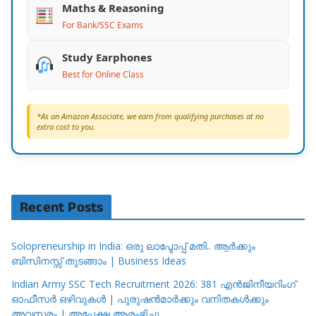
Maths & Reasoning
For Bank/SSC Exams
Study Earphones
Best for Online Class
*As an Amazon Associate, we earn from qualifying purchases at no
extra cost to you.
Recent Posts
Solopreneurship in India: ഒരു ലാപ്ടോപ്പ് മതി.. ആർക്കും
ബിസിനസ്സ് തുടങ്ങാം | Business Ideas
Indian Army SSC Tech Recruitment 2026: 381 എൻജിനീയറിംഗ്
ഓഫീസർ ഒഴിവുകൾ | പുരുഷൻമാർക്കും വനിതകൾക്കും
അവസരം | അപേക്ഷ ആരംഭിച്ചു