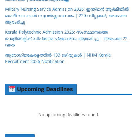
Military Nursing Service Admission 2026: ഇന്ത്യൻ ആർമിയിൽ
ഓഫീസറാകാൻ സുവർണ്ണാവസരം | 220 സീറ്റുകൾ, അപേക്ഷ
ആരംഭിച്ചു
Kerala Polytechnic Admission 2026: സംസ്ഥാനത്തെ
പോളിടെക്നിക് ഡിപ്ലോമ പ്രവേശനം ആരംഭിച്ചു | അപേക്ഷ 22
വരെ
ആരോഗ്യകേരളത്തിൽ 133 ഒഴിവുകൾ | NHM Kerala
Recruitment 2026 Notification
Upcoming Deadlines
No upcoming deadlines found.