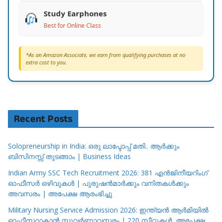
Study Earphones
Best for Online Class
*As an Amazon Associate, we earn from qualifying purchases at no
extra cost to you.
Recent Posts
Solopreneurship in India: ഒരു ലാപ്ടോപ്പ് മതി.. ആർക്കും
ബിസിനസ്സ് തുടങ്ങാം | Business Ideas
Indian Army SSC Tech Recruitment 2026: 381 എൻജിനീയറിംഗ്
ഓഫീസർ ഒഴിവുകൾ | പുരുഷൻമാർക്കും വനിതകൾക്കും
അവസരം | അപേക്ഷ ആരംഭിച്ചു
Military Nursing Service Admission 2026: ഇന്ത്യൻ ആർമിയിൽ
ഓഫീസറാകാൻ സുവർണ്ണാവസരം | 220 സീറ്റുകൾ, അപേക്ഷ