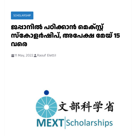
SCHOLARSHIP
ജപ്പാനിൽ പഠിക്കാൻ മെക്സ്റ്റ്
സ്കോളർഷിപ്, അപേക്ഷ മേയ് 15
വരെ
11 May, 2022
Raouf Elettil