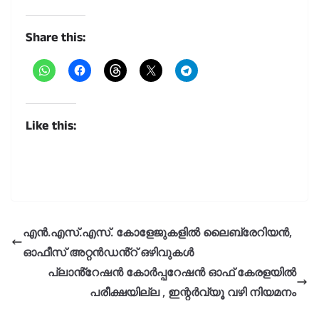
Share this:
Like this:
എൻ.എസ്.എസ്. കോളേജുകളിൽ ലൈബ്രേറിയൻ,
ഓഫീസ് അറ്റൻഡൻ്റ് ഒഴിവുകൾ
പ്ലാൻ്റേഷൻ കോർപ്പറേഷൻ ഓഫ് കേരളയിൽ
പരീക്ഷയില്ല , ഇന്റർവ്യൂ വഴി നിയമനം