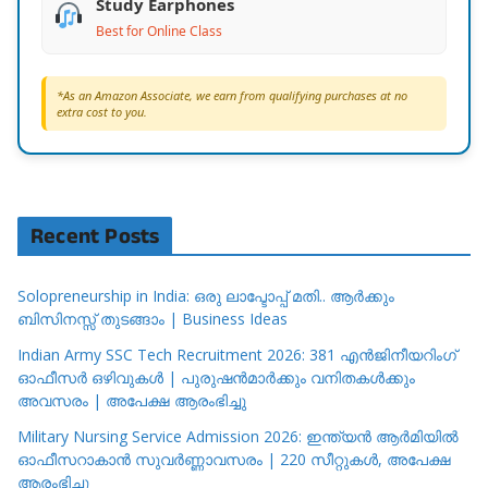
Study Earphones
Best for Online Class
*As an Amazon Associate, we earn from qualifying purchases at no
extra cost to you.
Recent Posts
Solopreneurship in India: ഒരു ലാപ്ടോപ്പ് മതി.. ആർക്കും
ബിസിനസ്സ് തുടങ്ങാം | Business Ideas
Indian Army SSC Tech Recruitment 2026: 381 എൻജിനീയറിംഗ്
ഓഫീസർ ഒഴിവുകൾ | പുരുഷൻമാർക്കും വനിതകൾക്കും
അവസരം | അപേക്ഷ ആരംഭിച്ചു
Military Nursing Service Admission 2026: ഇന്ത്യൻ ആർമിയിൽ
ഓഫീസറാകാൻ സുവർണ്ണാവസരം | 220 സീറ്റുകൾ, അപേക്ഷ
ആരംഭിച്ചു