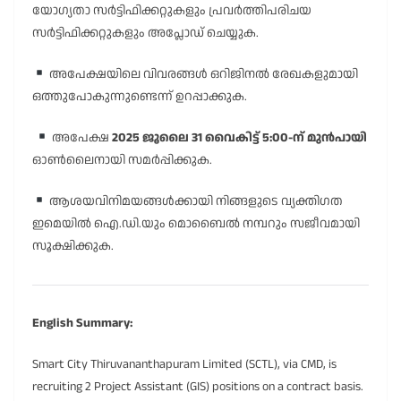
യോഗ്യതാ സർട്ടിഫിക്കറ്റുകളും പ്രവർത്തിപരിചയ
സർട്ടിഫിക്കറ്റുകളും അപ്ലോഡ് ചെയ്യുക.
അപേക്ഷയിലെ വിവരങ്ങൾ ഒറിജിനൽ രേഖകളുമായി
ഒത്തുപോകുന്നുണ്ടെന്ന് ഉറപ്പാക്കുക.
അപേക്ഷ
2025 ജൂലൈ 31 വൈകിട്ട് 5:00-ന് മുൻപായി
ഓൺലൈനായി സമർപ്പിക്കുക.
ആശയവിനിമയങ്ങൾക്കായി നിങ്ങളുടെ വ്യക്തിഗത
ഇമെയിൽ ഐ.ഡി.യും മൊബൈൽ നമ്പറും സജീവമായി
സൂക്ഷിക്കുക.
English Summary:
Smart City Thiruvananthapuram Limited (SCTL), via CMD, is
recruiting 2 Project Assistant (GIS) positions on a contract basis.