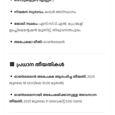
ഒഴിവുകളുടെ എണ്ണം:
2
നിയമന സ്വഭാവം:
കരാർ അടിസ്ഥാനം
ജോലി സ്ഥലം:
എസ്.സി.ടി.എൽ. പ്രോജക്ട്
ഇംപ്ലിമെൻ്റേഷൻ യൂണിറ്റ്, തിരുവനന്തപുരം.
അപേക്ഷാ രീതി:
ഓൺലൈൻ
പ്രധാന തീയതികൾ
ഓൺലൈൻ അപേക്ഷ ആരംഭിച്ച തീയതി:
2025
ജൂലൈ 18 (രാവിലെ 10:00 മുതൽ)
ഓൺലൈനായി അപേക്ഷിക്കാനുള്ള അവസാന
തീയതി:
2025 ജൂലൈ 31 (വൈകിട്ട് 5:00 വരെ)