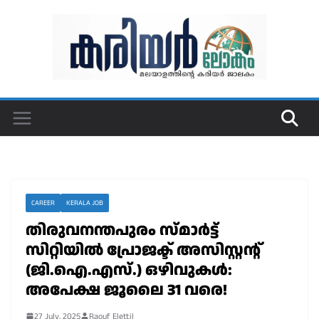
Skip
to
content
CAREER
KERALA JOB
തിരുവനന്തപുരം സ്മാർട്ട്
സിറ്റിയിൽ പ്രോജക്ട് അസിസ്റ്റൻ്റ്
(ജി.ഐ.എസ്.) ഒഴിവുകൾ:
അപേക്ഷ ജൂലൈ 31 വരെ!
27 July, 2025
Raouf Elettil