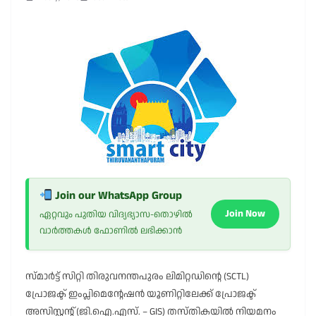
Join our WhatsApp Group
Join Now
ഏറ്റവും പുതിയ വിദ്യഭ്യാസ-തൊഴിൽ
വാർത്തകൾ ഫോണിൽ ലഭിക്കാൻ
സ്മാർട്ട് സിറ്റി തിരുവനന്തപുരം ലിമിറ്റഡിൻ്റെ (SCTL)
പ്രോജക്ട് ഇംപ്ലിമെൻ്റേഷൻ യൂണിറ്റിലേക്ക് പ്രോജക്ട്
അസിസ്റ്റൻ്റ് (ജി.ഐ.എസ്. – GIS) തസ്തികയിൽ നിയമനം