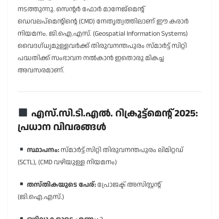
നടത്തുന്നു. സെന്റർ ഫോർ മാനേജ്മെൻ്റ്
ഡെവലപ്മെൻ്റിൻ്റെ (CMD) നേതൃത്വത്തിലാണ് ഈ കരാർ
നിയമനം. ജി.ഐ.എസ്. (Geospatial Information Systems)
വൈദഗ്ധ്യമുള്ളവർക്ക് തിരുവനന്തപുരം സ്മാർട്ട് സിറ്റി
പദ്ധതിക്ക് സംഭാവന നൽകാൻ ഇതൊരു മികച്ച
അവസരമാണ്.
എസ്.സി.ടി.എൽ. റിക്രൂട്ട്മെൻ്റ് 2025:
പ്രധാന വിവരങ്ങൾ
സ്ഥാപനം:
സ്മാർട്ട് സിറ്റി തിരുവനന്തപുരം ലിമിറ്റഡ്
(SCTL), (CMD വഴിയുള്ള നിയമനം)
തസ്തികയുടെ പേര്:
പ്രോജക്ട് അസിസ്റ്റൻ്റ്
(ജി.ഐ.എസ്.)