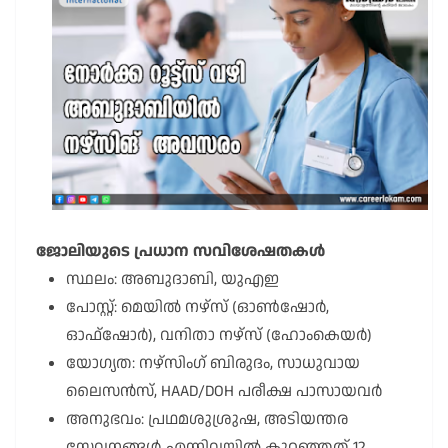
ജോലിയുടെ പ്രധാന സവിശേഷതകൾ
സ്ഥലം: അബുദാബി, യുഎഇ
പോസ്റ്റ്: മെയിൽ നഴ്സ് (ഓൺഷോർ,
ഓഫ്ഷോർ), വനിതാ നഴ്സ് (ഹോംകെയർ)
യോഗ്യത: നഴ്സിംഗ് ബിരുദം, സാധുവായ
ലൈസൻസ്, HAAD/DOH പരീക്ഷ പാസായവർ
അനുഭവം: പ്രഥമശുശ്രുഷ, അടിയന്തര
സേവനങ്ങൾ എന്നിവയിൽ കുറഞ്ഞത് 12