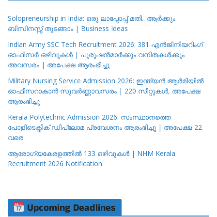
Solopreneurship in India: ഒരു ലാപ്ടോപ്പ് മതി.. ആർക്കും
ബിസിനസ്സ് തുടങ്ങാം | Business Ideas
Indian Army SSC Tech Recruitment 2026: 381 എൻജിനീയറിംഗ്
ഓഫീസർ ഒഴിവുകൾ | പുരുഷൻമാർക്കും വനിതകൾക്കും
അവസരം | അപേക്ഷ ആരംഭിച്ചു
Military Nursing Service Admission 2026: ഇന്ത്യൻ ആർമിയിൽ
ഓഫീസറാകാൻ സുവർണ്ണാവസരം | 220 സീറ്റുകൾ, അപേക്ഷ
ആരംഭിച്ചു
Kerala Polytechnic Admission 2026: സംസ്ഥാനത്തെ
പോളിടെക്നിക് ഡിപ്ലോമ പ്രവേശനം ആരംഭിച്ചു | അപേക്ഷ 22
വരെ
ആരോഗ്യകേരളത്തിൽ 133 ഒഴിവുകൾ | NHM Kerala
Recruitment 2026 Notification
Upcoming Deadlines