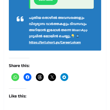
പുതിയ തൊഴിൽ അവസരങ്ങളും
വിദ്യഭ്യാസ വാർത്തകളും ദിവസവും
അറിയാൻ ഇപ്പോൾ തന്നെ WнaтѕAρρ
ഗ്രൂപ്പിൽ ജോയിൻ ചെയ്യൂ..
https://bn1.short.gy/CareerLokam
Share this:
Like this: