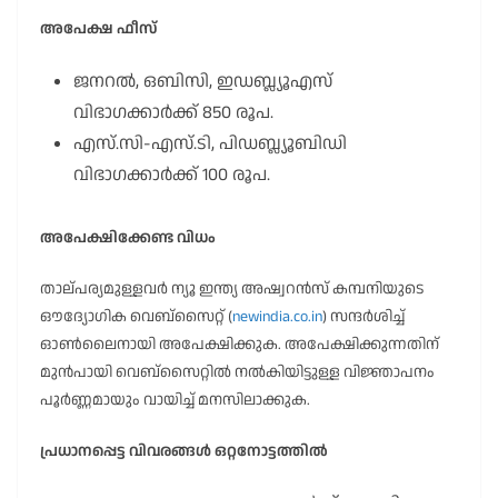
അപേക്ഷ ഫീസ്
ജനറൽ, ഒബിസി, ഇഡബ്ല്യൂഎസ്
വിഭാഗക്കാർക്ക് 850 രൂപ.
എസ്.സി-എസ്.ടി, പിഡബ്ല്യൂബിഡി
വിഭാഗക്കാർക്ക് 100 രൂപ.
അപേക്ഷിക്കേണ്ട വിധം
താല്പര്യമുള്ളവർ ന്യൂ ഇന്ത്യ അഷ്വറൻസ് കമ്പനിയുടെ
ഔദ്യോഗിക വെബ്സൈറ്റ് (
newindia.co.in
) സന്ദർശിച്ച്
ഓൺലൈനായി അപേക്ഷിക്കുക. അപേക്ഷിക്കുന്നതിന്
മുൻപായി വെബ്സൈറ്റിൽ നൽകിയിട്ടുള്ള വിജ്ഞാപനം
പൂർണ്ണമായും വായിച്ച് മനസിലാക്കുക.
പ്രധാനപ്പെട്ട വിവരങ്ങൾ ഒറ്റനോട്ടത്തിൽ