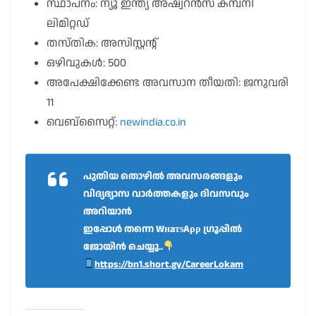
സ്ഥാപനം: ന്യൂ ഇന്ത്യ അഷ്വറൻസ് കമ്പനി
ലിമിറ്റഡ്
തസ്തിക: അസിസ്റ്റന്റ്
ഒഴിവുകൾ: 500
അപേക്ഷിക്കേണ്ട അവസാന തീയതി: ജനുവരി
11
വെബ്സൈറ്റ്:
newindia.co.in
പുതിയ തൊഴിൽ അവസരങ്ങളും
വിദ്യഭ്യാസ വാർത്തകളും ദിവസവും
അറിയാൻ
ഇപ്പോൾ തന്നെ WнaтѕAρρ ഗ്രൂപ്പിൽ
ജോയിൻ ചെയ്യൂ..
https://bn1.short.gy/CareerLokam