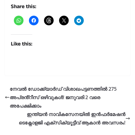
Share this:
Like this:
നേവൽ ഡോക്ക്യാർഡ് വിശാഖപട്ടണത്തിൽ 275
അപ്രൻ്റീസ് ഒഴിവുകൾ! ജനുവരി 2 വരെ
അപേക്ഷിക്കാം
ഇന്ത്യൻ നാവികസേനയിൽ ഇൻഫർമേഷൻ
ടെക്നോളജി എക്സിക്യൂട്ടീവ് ആകാൻ അവസരം!