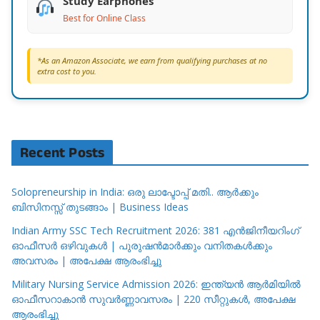
Study Earphones
Best for Online Class
*As an Amazon Associate, we earn from qualifying purchases at no
extra cost to you.
Recent Posts
Solopreneurship in India: ഒരു ലാപ്ടോപ്പ് മതി.. ആർക്കും
ബിസിനസ്സ് തുടങ്ങാം | Business Ideas
Indian Army SSC Tech Recruitment 2026: 381 എൻജിനീയറിംഗ്
ഓഫീസർ ഒഴിവുകൾ | പുരുഷൻമാർക്കും വനിതകൾക്കും
അവസരം | അപേക്ഷ ആരംഭിച്ചു
Military Nursing Service Admission 2026: ഇന്ത്യൻ ആർമിയിൽ
ഓഫീസറാകാൻ സുവർണ്ണാവസരം | 220 സീറ്റുകൾ, അപേക്ഷ
ആരംഭിച്ചു