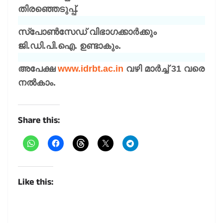
തിരഞ്ഞെടുപ്പ്.
സ്പോൺസേഡ് വിഭാഗക്കാർക്കും
ജി.ഡി.പി.ഐ. ഉണ്ടാകും.
അപേക്ഷ
www.idrbt.ac.in
വഴി മാർച്ച് 31 വരെ
നൽകാം.
Share this:
Like this: