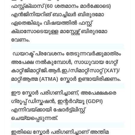
ഫസ്റ്റ്ക്ലാസ് (60 ശതമാനം മാർക്കോടെ)
എൻജിനിയറിങ് ബാച്ചിലർ ബിരുദമോ
ഏതെങ്കിലും വിഷയത്തിൽ ഫസ്റ്റ്
ക്ലാസോടെയുള്ള മാസ്റ്റേഴ്സ് ബിരുദമോ
വേണം.
ഡയറക്ട് പ്രവേശനം തേടുന്നവർക്കുമാത്രം
അപേക്ഷ നൽകുമ്പോൾ, സാധുവായ ഗേറ്റ്/
കാറ്റ്/ജിമാറ്റ്/ജി.ആർ.ഇ./സിമാറ്റ്/സാറ്റ് (XAT)/
മാറ്റ്/ആത്മ (ATMA) സ്കോർ ഉണ്ടായിരിക്കണം.
ഈ സ്കോർ പരിഗണിച്ചാണ്, അപേക്ഷകരെ
ഗ്രൂപ്പ് ഡിസ്കഷൻ, ഇന്റർവ്യൂ (GDPI)
എന്നിവയ്ക്കായി ഷോർട്ട്ലിസ്റ്റ്
ചെയ്യപ്പെടുന്നത്.
ഇതിലെ സ്കോർ പരിഗണിച്ചാണ് അന്തിമ