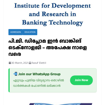
ADMISSION
EDUCATION
പി.ജി. ഡിപ്ലോമ ഇൻ ബാങ്കിങ്
ടെക്നോളജി – അപേക്ഷ നാളെ
വരെ
30 March, 2021
Raouf Elettil
Join our WhatsApp Group
Join Now
ഏറ്റവും പുതിയ വിദ്യഭ്യാസ-തൊഴിൽ
വാർത്തകൾ ഫോണിൽ ലഭിക്കാൻ