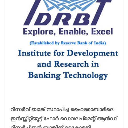
റിസർവ് ബാങ്ക് സ്ഥാപിച്ച ഹൈദരാബാദിലെ
ഇൻസ്റ്റിറ്റ്യൂട്ട് ഫോർ ഡെവലപ്മെന്റ് ആൻഡ്
റിസർച്ച് ഇൻ ബാങ്കിങ് ടെക്നോളജി,