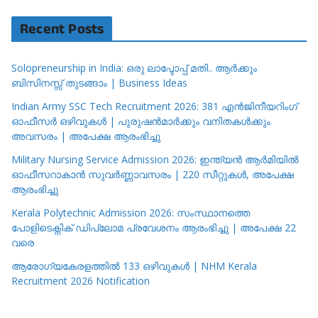
Recent Posts
Solopreneurship in India: ഒരു ലാപ്ടോപ്പ് മതി.. ആർക്കും
ബിസിനസ്സ് തുടങ്ങാം | Business Ideas
Indian Army SSC Tech Recruitment 2026: 381 എൻജിനീയറിംഗ്
ഓഫീസർ ഒഴിവുകൾ | പുരുഷൻമാർക്കും വനിതകൾക്കും
അവസരം | അപേക്ഷ ആരംഭിച്ചു
Military Nursing Service Admission 2026: ഇന്ത്യൻ ആർമിയിൽ
ഓഫീസറാകാൻ സുവർണ്ണാവസരം | 220 സീറ്റുകൾ, അപേക്ഷ
ആരംഭിച്ചു
Kerala Polytechnic Admission 2026: സംസ്ഥാനത്തെ
പോളിടെക്നിക് ഡിപ്ലോമ പ്രവേശനം ആരംഭിച്ചു | അപേക്ഷ 22
വരെ
ആരോഗ്യകേരളത്തിൽ 133 ഒഴിവുകൾ | NHM Kerala
Recruitment 2026 Notification