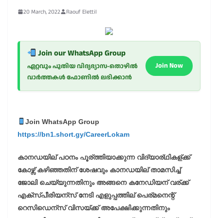
20 March, 2022
Raouf Elettil
Join our WhatsApp Group
Join Now
ഏറ്റവും പുതിയ വിദ്യഭ്യാസ-തൊഴിൽ
വാർത്തകൾ ഫോണിൽ ലഭിക്കാൻ
Join WhatsApp Group
https://bn1.short.gy/CareerLokam
കാനഡയില് പഠനം പൂര്ത്തിയാക്കുന്ന വിദ്യാര്ഥികള്ക്ക്
കോഴ്സ് കഴിഞ്ഞതിന് ശേഷവും കാനഡയില് താമസിച്ച്
ജോലി ചെയ്യുന്നതിനും അങ്ങനെ കനേഡിയന് വര്ക്ക്
എക്സ്പീരിയന്സ് നേടി എളുപ്പത്തില് പെര്മനെന്റ്
റെസിഡെന്സ് വിസയ്ക്ക് അപേക്ഷിക്കുന്നതിനും