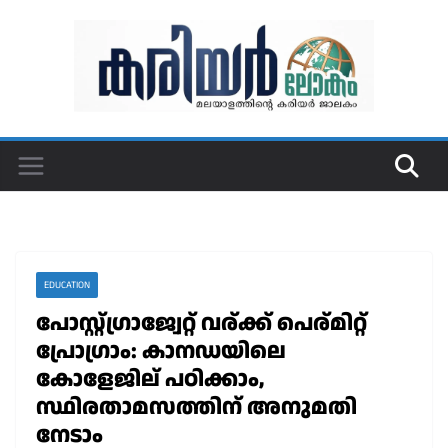
Skip
to
content
EDUCATION
പോസ്റ്റ്ഗ്രാജ്വേറ്റ് വര്ക്ക് പെര്മിറ്റ്
പ്രോഗ്രാം: കാനഡയിലെ
കോളേജില് പഠിക്കാം,
സ്ഥിരതാമസത്തിന് അനുമതി
നേടാം