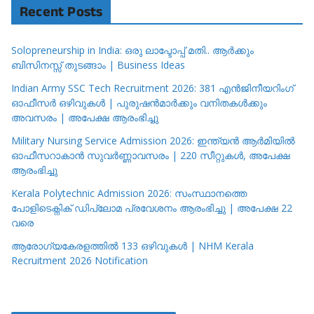
Recent Posts
Solopreneurship in India: ഒരു ലാപ്ടോപ്പ് മതി.. ആർക്കും
ബിസിനസ്സ് തുടങ്ങാം | Business Ideas
Indian Army SSC Tech Recruitment 2026: 381 എൻജിനീയറിംഗ്
ഓഫീസർ ഒഴിവുകൾ | പുരുഷൻമാർക്കും വനിതകൾക്കും
അവസരം | അപേക്ഷ ആരംഭിച്ചു
Military Nursing Service Admission 2026: ഇന്ത്യൻ ആർമിയിൽ
ഓഫീസറാകാൻ സുവർണ്ണാവസരം | 220 സീറ്റുകൾ, അപേക്ഷ
ആരംഭിച്ചു
Kerala Polytechnic Admission 2026: സംസ്ഥാനത്തെ
പോളിടെക്നിക് ഡിപ്ലോമ പ്രവേശനം ആരംഭിച്ചു | അപേക്ഷ 22
വരെ
ആരോഗ്യകേരളത്തിൽ 133 ഒഴിവുകൾ | NHM Kerala
Recruitment 2026 Notification