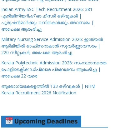
Indian Army SSC Tech Recruitment 2026: 381
എൻജിനീയറിംഗ് ഓഫീസർ ഒഴിവുകൾ |
പുരുഷൻമാർക്കും വനിതകൾക്കും അവസരം |
അപേക്ഷ ആരംഭിച്ചു
Military Nursing Service Admission 2026: ഇന്ത്യൻ
ആർമിയിൽ ഓഫീസറാകാൻ സുവർണ്ണാവസരം |
220 സീറ്റുകൾ, അപേക്ഷ ആരംഭിച്ചു
Kerala Polytechnic Admission 2026: സംസ്ഥാനത്തെ
പോളിടെക്നിക് ഡിപ്ലോമ പ്രവേശനം ആരംഭിച്ചു |
അപേക്ഷ 22 വരെ
ആരോഗ്യകേരളത്തിൽ 133 ഒഴിവുകൾ | NHM
Kerala Recruitment 2026 Notification
Upcoming Deadlines