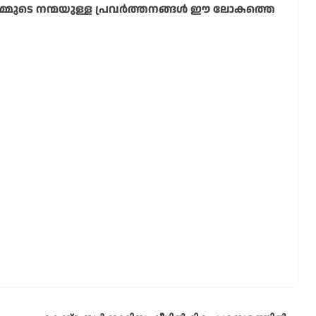
ാം. നമ്മുടെ നന്മയുള്ള പ്രവർത്തനങ്ങൾ ഈ ലോകത്തെ