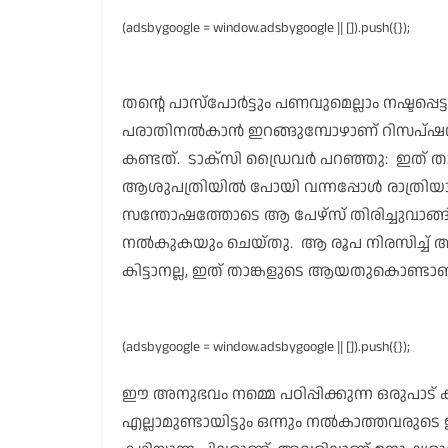
(adsbygoogle = window.adsbygoogle || []).push({});
തന്റെ പാസ്പോർട്ടും പണവുമെല്ലാം നഷ്ടപ്പെട്
പരാതിനൽകാൻ ഇറങ്ങുമ്പോഴാണ് റിസപ്ഷന
കണ്ടത്. ടാക്സി ഡ്രൈവർ പറഞ്ഞു: ഇത് താങ
ആശുപത്രിയിൽ പോയി വന്നപ്പോൾ രാത്രിയാ
സന്തോഷത്തോടെ ആ പേഴ്സ് തിരിച്ചുവാങ
നൽകുകയും ചെയ്തു. ആ രൂപ നിരസിച്ച് അ
കിട്ടാനല്ല, ഇത് താങ്കളുടെ ആയതുകൊണ്ടാണ
(adsbygoogle = window.adsbygoogle || []).push({});
ഈ അനുഭവം നമ്മെ പഠിപ്പിക്കുന്ന ഒരുപാട് കാ
എല്ലാമുണ്ടായിട്ടും ഒന്നും നൽകാത്തവരുടെ ഇ