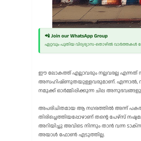
📲 Join our WhatsApp Group
ഏറ്റവും പുതിയ വിദ്യഭ്യാസ-തൊഴിൽ വാർത്തകൾ
ഈ ലോകത്ത് എല്ലാവരും നല്ലവരല്ല എന്നത് നമ
അസഹിഷ്ണുതയുള്ളവരുമാണ്. എന്നാൽ, നന്മ
നമുക്ക് ഓർമ്മിപ്പിക്കുന്ന ചില അനുഭവങ്ങളുണ
അപരിചിതമായ ആ നഗരത്തിൽ അന്ന് പകൽ മ
തിരിച്ചെത്തിയപ്പോഴാണ് തന്റെ പേഴ്സ് ന
അറിയിച്ചു അവിടെ നിന്നും താൻ വന്ന ടാക്
അയാൾ ഫോൺ എടുത്തില്ല.