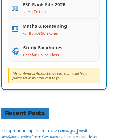
PSC Rank File 2026
📖
Latest Edition
Maths & Reasoning
🧮
For Bank/SSC Exams
Study Earphones
🎧
Best for Online Class
*As an Amazon Associate, we earn from qualifying
purchases at no extra cost to you.
Recent Posts
Solopreneurship in India: ഒരു ലാപ്ടോപ്പ് മതി..
ആർക്കും ബിസിനസ്സ് തുടങ്ങാം | Business Ideas