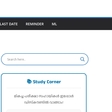
LAST DATE
REMINDER
ML
📚 Study Corner
മികച്ച പരീക്ഷാ സഹായികൾ ഇപ്പോൾ
ഡിസ്കൗണ്ടിൽ വാങ്ങാം!