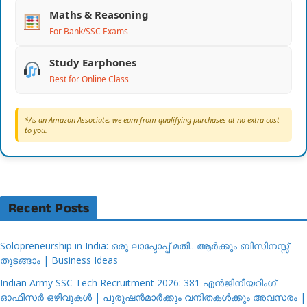
Maths & Reasoning
For Bank/SSC Exams
Study Earphones
Best for Online Class
*As an Amazon Associate, we earn from qualifying purchases at no extra cost
to you.
Recent Posts
Solopreneurship in India: ഒരു ലാപ്ടോപ്പ് മതി.. ആർക്കും ബിസിനസ്സ്
തുടങ്ങാം | Business Ideas
Indian Army SSC Tech Recruitment 2026: 381 എൻജിനീയറിംഗ്
ഓഫീസർ ഒഴിവുകൾ | പുരുഷൻമാർക്കും വനിതകൾക്കും അവസരം |