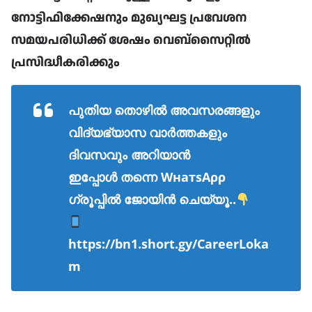
നോട്ടിഫിക്കേഷനും മുഖ്യഘട്ട പ്രവേശന
സമയപരിധിക്ക് ശേഷം വെബ്സൈറ്റിൽ
പ്രസിദ്ധീകരിക്കും
പുതിയ തൊഴിൽ അവസരങ്ങളും
വിദ്യഭ്യാസ വാർത്തകളും
ദിവസവും അറിയാൻ
ഇപ്പോൾ തന്നെ WнaтѕAρρ
ഗ്രൂപ്പിൽ ജോയിൻ ചെയ്യൂ..
https://bn1.short.gy/CareerLoka
m