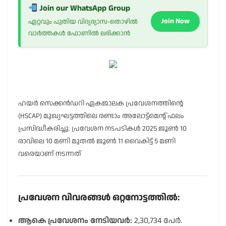
Join our WhatsApp Group
Join Now
ഏറ്റവും പുതിയ വിദ്യഭ്യാസ-തൊഴിൽ
വാർത്തകൾ ഫോണിൽ ലഭിക്കാൻ
ഹയർ സെക്കൻഡറി ഏകജാലക പ്രവേശനത്തിൻ്റെ
(HSCAP) മുഖ്യഘട്ടത്തിലെ രണ്ടാം അലോട്ട്മെൻ്റ് ഫലം
പ്രസിദ്ധീകരിച്ചു
.
പ്രവേശന നടപടികൾ 2025 ജൂൺ 10
രാവിലെ 10 മണി മുതൽ ജൂൺ 11 വൈകിട്ട് 5 മണി
വരെയാണ് നടന്നത്
പ്രവേശന വിവരങ്ങൾ ഒറ്റനോട്ടത്തിൽ:
ആകെ പ്രവേശനം നേടിയവർ:
2,30,734 പേർ
.