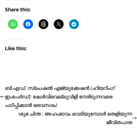
Share this:
Like this:
ബി.എഡ്. സ്പെഷൽ എജ്യുക്കേഷൻ (ഹിയറിംഗ്
ഇംപേർഡ്): കേൾവിവെല്ലുവിളി നേരിടുന്നവരെ
പഠിപ്പിക്കാൻ ഒരവസരം!
ശുഭ ചിന്ത : അഹംഭാവം വെടിയുമ്പോൾ തെളിയുന്ന
ജീവിതപാത