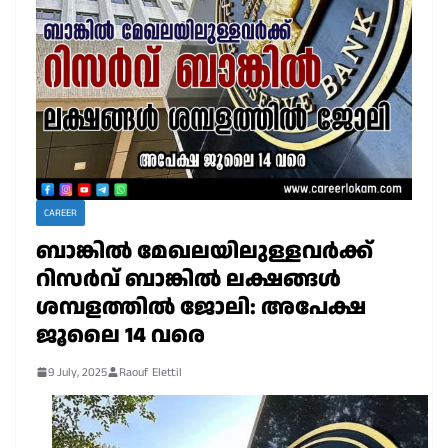
CAREER
ബാങ്കിൽ മേഖലയിലുള്ളവർക്ക്
റിസർവ് ബാങ്കിൽ ലക്ഷങ്ങൾ
ശമ്പളത്തിൽ ജോലി: അപേക്ഷ
ജൂലൈ 14 വരെ
9 July, 2025
Raouf Elettil