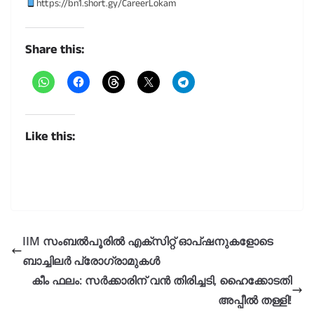
https://bn1.short.gy/CareerLokam
Share this:
Like this:
IIM സംബൽപൂരിൽ എക്സിറ്റ് ഓപ്ഷനുകളോടെ
ബാച്ചിലർ പ്രോഗ്രാമുകൾ
കീം ഫലം: സർക്കാരിന് വൻ തിരിച്ചടി, ഹൈക്കോടതി
അപ്പീൽ തള്ളി!