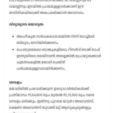
2025 ജൂലൈ 01 അടിസ്ഥാനമാക്കി, 50 വയസ്സിനും 63
വയസ്സിനും ഇടയിൽ പ്രായമുള്ളവർക്കാണ് ഈ
തസ്തികയിലേക്ക് അപേക്ഷിക്കാൻ അവസരം.
വിദ്യാഭ്യാസ യോഗ്യത:
അംഗീകൃത സർവകലാശാലയിൽ നിന്ന് ബാച്ചിലർ
ബിരുദം നേടിയിരിക്കണം.
പൊതുമേഖലാ ബാങ്കുകളിലോ, റിസർവ് ബാങ്ക് ഓഫ്
ഇന്ത്യയിലോ ലെയ്സൺ അല്ലെങ്കിൽ പ്രോട്ടോക്കോൾ
ചുമതലകളിൽ ജോലി ചെയ്ത്
പരിചയമുള്ളവരായിരിക്കണം.
ശമ്പളം:
ജോലിയിൽ പ്രവേശിക്കുന്ന ഉദ്യോഗാർത്ഥികൾക്ക്
പ്രതിമാസം ₹1,64,800 രൂപ മുതൽ ₹2,73,500 രൂപ വരെ
ശമ്പളം ലഭിക്കും. ഇതിനു പുറമെ യാത്രാ അലവൻസ്,
ഭക്ഷണ അലവൻസ് തുടങ്ങി മറ്റ് ആനുകൂല്യങ്ങളും