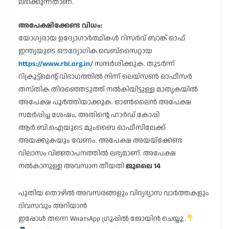
ലഭിക്കുന്നതാണ്.
അപേക്ഷിക്കേണ്ട വിധം:
യോഗ്യരായ ഉദ്യോഗാർത്ഥികൾ റിസർവ് ബാങ്ക് ഓഫ്
ഇന്ത്യയുടെ ഔദ്യോഗിക വെബ്സൈറ്റായ
https://www.rbi.org.in/
സന്ദർശിക്കുക. തുടർന്ന്
റിക്രൂട്ട്മെൻ്റ് വിഭാഗത്തിൽ നിന്ന് ലെയ്സൺ ഓഫീസർ
തസ്തിക തിരഞ്ഞെടുത്ത് നൽകിയിട്ടുള്ള മാതൃകയിൽ
അപേക്ഷ പൂർത്തിയാക്കുക. ഓൺലൈൻ അപേക്ഷ
സമർപ്പിച്ച ശേഷം, അതിൻ്റെ ഹാർഡ് കോപ്പി
ആർ.ബി.ഐയുടെ മുംബൈ ഓഫീസിലേക്ക്
അയക്കുകയും വേണം. അപേക്ഷ അയയ്ക്കേണ്ട
വിലാസം വിജ്ഞാപനത്തിൽ ലഭ്യമാണ്. അപേക്ഷ
നൽകാനുള്ള അവസാന തീയതി
ജൂലൈ 14
പുതിയ തൊഴിൽ അവസരങ്ങളും വിദ്യഭ്യാസ വാർത്തകളും
ദിവസവും അറിയാൻ
ഇപ്പോൾ തന്നെ WнaтѕAρρ ഗ്രൂപ്പിൽ ജോയിൻ ചെയ്യൂ..