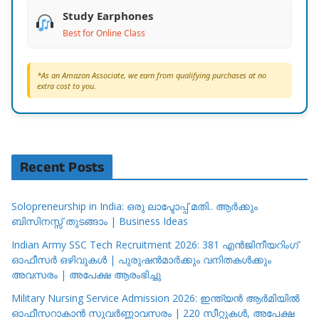
Study Earphones
Best for Online Class
*As an Amazon Associate, we earn from qualifying purchases at no
extra cost to you.
Recent Posts
Solopreneurship in India: ഒരു ലാപ്ടോപ്പ് മതി.. ആർക്കും
ബിസിനസ്സ് തുടങ്ങാം | Business Ideas
Indian Army SSC Tech Recruitment 2026: 381 എൻജിനീയറിംഗ്
ഓഫീസർ ഒഴിവുകൾ | പുരുഷൻമാർക്കും വനിതകൾക്കും
അവസരം | അപേക്ഷ ആരംഭിച്ചു
Military Nursing Service Admission 2026: ഇന്ത്യൻ ആർമിയിൽ
ഓഫീസറാകാൻ സുവർണ്ണാവസരം | 220 സീറ്റുകൾ, അപേക്ഷ