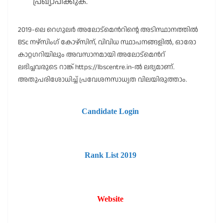
പ്രഖ്യാപിക്കുക.
2019-ലെ റെഗുലർ അലോട്മെൻറിന്റെ അടിസ്ഥാനത്തിൽ
BSc നഴ്സിംഗ് കോഴ്സിന്, വിവിധ സ്ഥാപനങ്ങളിൽ, ഓരോ
കാറ്റഗറിയിലും അവസാനമായി അലോട്മെൻറ്
ലഭിച്ചവരുടെ റാങ്ക് https://lbscentre.in-ൽ ലഭ്യമാണ്.
അതുപരിശോധിച്ച് പ്രവേശനസാധ്യത വിലയിരുത്താം.
Candidate Login
Rank List 2019
Website