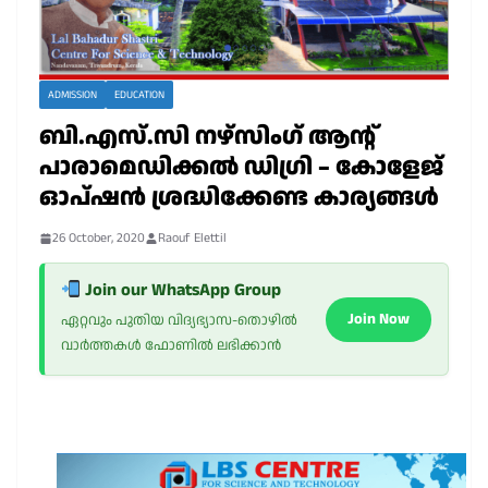
ADMISSION
EDUCATION
ബി.എസ്.സി നഴ്സിംഗ് ആന്റ്
പാരാമെഡിക്കൽ ഡിഗ്രി – കോളേജ്
ഓപ്ഷൻ ശ്രദ്ധിക്കേണ്ട കാര്യങ്ങൾ
26 October, 2020
Raouf Elettil
Join our WhatsApp Group
Join Now
ഏറ്റവും പുതിയ വിദ്യഭ്യാസ-തൊഴിൽ
വാർത്തകൾ ഫോണിൽ ലഭിക്കാൻ