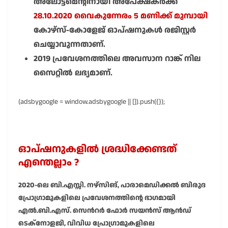
അലോട്ട്മെന്റിനായി അപേക്ഷകർക്ക്
28.10.2020 വൈകുന്നേരം 5 മണിക്ക് മുമ്പായി
കോഴ്സ്-കോളേജ് ഓപ്ഷനുകൾ രജിസ്റ്റർ
ചെയ്യാവുന്നതാണ്.
2019 പ്രവേശനത്തിലെ അവസാന റാങ്ക് നില
സൈറ്റിൽ ലഭ്യമാണ്.
(adsbygoogle = window.adsbygoogle || []).push({});
ഓപ്ഷനുകളിൽ ശ്രദ്ധിക്കേണ്ടത്
എന്തെല്ലാം ?
2020-ലെ ബി.എസ്സി. നഴ്സിങ്, പാരാമെഡിക്കൽ ബിരുദ
പ്രോഗ്രാമുകളിലെ പ്രവേശനത്തിന്റെ ഭാഗമായി
എൽ.ബി.എസ്. സെൻറർ ഫോർ സയൻസ് ആൻഡ്
ടെക്നോളജി, വിവിധ പ്രോഗ്രാമുകളിലെ