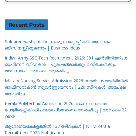
Recent Posts
Solopreneurship in India: ഒരു ലാപ്ടോപ്പ് മതി.. ആർക്കും
ബിസിനസ്സ് തുടങ്ങാം | Business Ideas
Indian Army SSC Tech Recruitment 2026: 381 എൻജിനീയറിംഗ്
ഓഫീസർ ഒഴിവുകൾ | പുരുഷൻമാർക്കും വനിതകൾക്കും
അവസരം | അപേക്ഷ ആരംഭിച്ചു
Military Nursing Service Admission 2026: ഇന്ത്യൻ ആർമിയിൽ
ഓഫീസറാകാൻ സുവർണ്ണാവസരം | 220 സീറ്റുകൾ, അപേക്ഷ
ആരംഭിച്ചു
Kerala Polytechnic Admission 2026: സംസ്ഥാനത്തെ
പോളിടെക്നിക് ഡിപ്ലോമ പ്രവേശനം ആരംഭിച്ചു | അപേക്ഷ 22
വരെ
ആരോഗ്യകേരളത്തിൽ 133 ഒഴിവുകൾ | NHM Kerala
Recruitment 2026 Notification