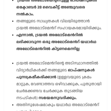
ട്രയൽ അലോട്മെന്റിനുള്ള ഓപ്ഷനുകൾ
ഒക്ടോബർ 28 വൈകീട്ട് അഞ്ചുവരെ
നൽകാം.
തങ്ങളുടെ സാധ്യതകൾ വിലയിരുത്താൻ
ട്രയൽ അലോട്മെൻറ് സഹായകരമായിരിക്കും.
എന്നാൽ, ട്രയൽ അലോട്മെൻറിൽ
ലഭിക്കാവുന്ന ഒരു അലോട്മെൻറ് യഥാർഥ
അലോട്മെൻറിൽ കിട്ടണമെന്നില്ല
ട്രയൽ അലോട്മെൻറിന്റെ അടിസ്ഥാനത്തിൽ
വിദ്യാർഥികൾക്ക് തങ്ങളുടെ
ഓപ്ഷനുകൾ
പുനഃക്രമീകരിക്കാൻ
(ഉള്ളവയുടെ ക്രമം
മാറ്റുക, വേണ്ടാത്തവ ഒഴിവാക്കുക, പുതുതായി
ചേർക്കേണ്ടവ ചേർക്കുക തുടങ്ങിയ
നടപടികൾ)
സമയമനുവദിക്കും.
അതിനുശേഷമാകും യഥാർഥ അലോട്മെൻറ്