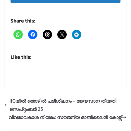
Share this:
Like this:
IICയിൽ തൊഴിൽ പരിശീലനം – അവസാന തീയതി
സെപ്റ്റംബർ 25
വിവരാവകാശ നിയമം: സൗജന്യ ഓൺലൈൻ കോഴ്സ്