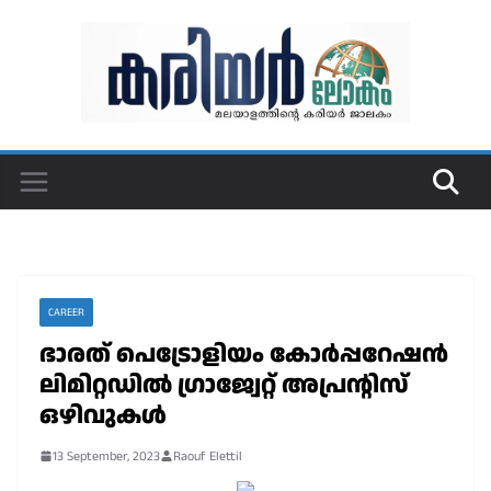
Skip
to
content
CAREER
ഭാരത് പെട്രോളിയം കോർപ്പറേഷൻ
ലിമിറ്റഡിൽ ഗ്രാജ്വേറ്റ് അപ്രന്റിസ്
ഒഴിവുകൾ
13 September, 2023
Raouf Elettil