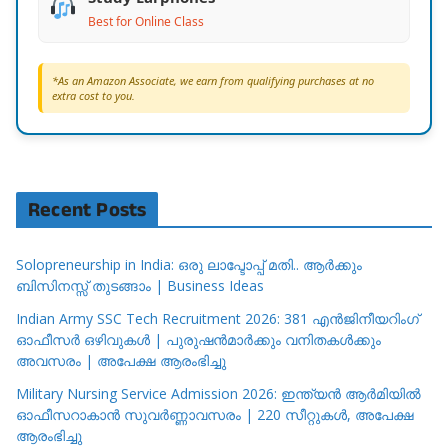
Best for Online Class
*As an Amazon Associate, we earn from qualifying purchases at no
extra cost to you.
Recent Posts
Solopreneurship in India: ഒരു ലാപ്ടോപ്പ് മതി.. ആർക്കും
ബിസിനസ്സ് തുടങ്ങാം | Business Ideas
Indian Army SSC Tech Recruitment 2026: 381 എൻജിനീയറിംഗ്
ഓഫീസർ ഒഴിവുകൾ | പുരുഷൻമാർക്കും വനിതകൾക്കും
അവസരം | അപേക്ഷ ആരംഭിച്ചു
Military Nursing Service Admission 2026: ഇന്ത്യൻ ആർമിയിൽ
ഓഫീസറാകാൻ സുവർണ്ണാവസരം | 220 സീറ്റുകൾ, അപേക്ഷ
ആരംഭിച്ചു