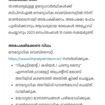
താൽപ്പര്യമുള്ള ഉദ്യോഗാർത്ഥികൾക്ക്
ബിപിസിഎൽ ഔദ്യോഗിക വെബ്സൈറ്റിൽ നിന്ന്
ഓൺലൈനായി അപേക്ഷിക്കാം. അപേക്ഷാ ഫോം
പൂരിപ്പിക്കാനും ആവശ്യമായ രേഖകൾ അപ്ലോഡ്
ചെയ്യാനും 2023 സെപ്തംബർ 15 വരെ സമയമുണ്ട്.
അപേക്ഷിക്കേണ്ട വിധം
ഔദ്യോഗിക വെബ്സൈറ്റ്
https://www.bharatpetroleum.in
/ സന്ദർശിക്കുക.
“റിക്രൂട്ട്മെന്റ് / കരിയർ / പരസ്യ മെനു”
എന്നതിൽ ഗ്രാജ്വേറ്റ് അപ്രന്റീസ് ജോബ്
അറിയിപ്പ് കണ്ടെത്തി അതിൽ ക്ലിക്ക് ചെയ്യുക.
ഔദ്യോഗിക അറിയിപ്പ് ഡൗൺലോഡ് ചെയ്ത്
വായിക്കുക.
യോഗ്യതാ മാനദണ്ഡങ്ങൾ പരിശോധിക്കുക.
ഓൺലൈൻ ഔദ്യോഗിക ഓൺലൈൻ