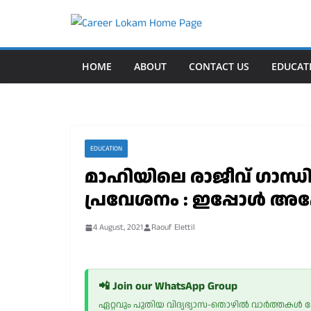
Skip
to
content
HOME
ABOUT
CONTACT US
EDUCAT
EDUCATION
മാഹിയിലെ രാജീവ് ഗാന്
പ്രവേശനം : ഇപ്പോൾ അപേ
4 August, 2021
Raouf Elettil
📲 Join our WhatsApp Group
ഏറ്റവും പുതിയ വിദ്യഭ്യാസ-തൊഴിൽ വാർത്തകൾ