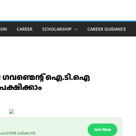
ION
CAREER
SCHOLARSHIP
CAREER GUIDANCE
ധി ഗവണ്മെന്റ് ഐ.ടി.ഐ
ക്ഷിക്കാം
Join Now
 ഫോണിൽ ലഭിക്കാൻ