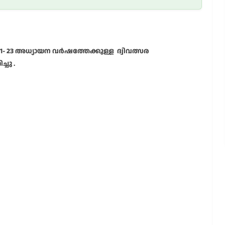
21- 23 അധ്യായന വർഷത്തേക്കുള്ള ദ്വിവത്സര
ചു .