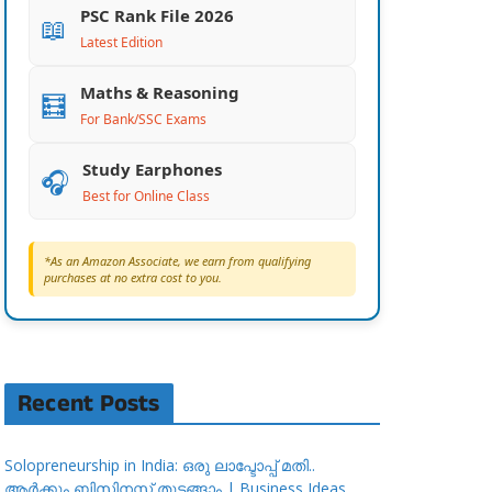
PSC Rank File 2026
📖
Latest Edition
Maths & Reasoning
🧮
For Bank/SSC Exams
Study Earphones
🎧
Best for Online Class
*As an Amazon Associate, we earn from qualifying
purchases at no extra cost to you.
Recent Posts
Solopreneurship in India: ഒരു ലാപ്ടോപ്പ് മതി..
ആർക്കും ബിസിനസ്സ് തുടങ്ങാം | Business Ideas