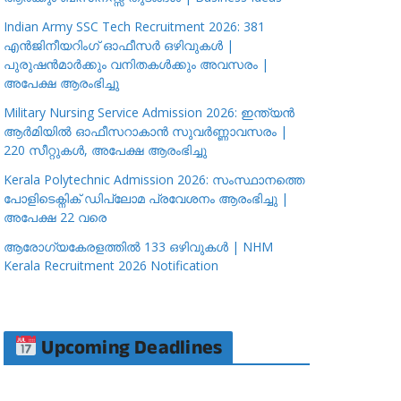
Indian Army SSC Tech Recruitment 2026: 381
എൻജിനീയറിംഗ് ഓഫീസർ ഒഴിവുകൾ |
പുരുഷൻമാർക്കും വനിതകൾക്കും അവസരം |
അപേക്ഷ ആരംഭിച്ചു
Military Nursing Service Admission 2026: ഇന്ത്യൻ
ആർമിയിൽ ഓഫീസറാകാൻ സുവർണ്ണാവസരം |
220 സീറ്റുകൾ, അപേക്ഷ ആരംഭിച്ചു
Kerala Polytechnic Admission 2026: സംസ്ഥാനത്തെ
പോളിടെക്നിക് ഡിപ്ലോമ പ്രവേശനം ആരംഭിച്ചു |
അപേക്ഷ 22 വരെ
ആരോഗ്യകേരളത്തിൽ 133 ഒഴിവുകൾ | NHM
Kerala Recruitment 2026 Notification
Upcoming Deadlines