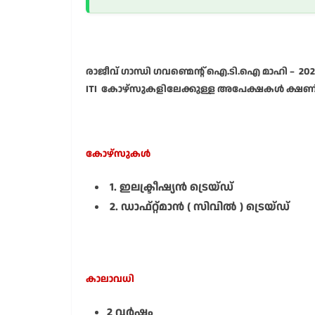
രാജീവ് ഗാന്ധി ഗവണ്മെന്റ് ഐ.ടി.ഐ മാഹി – 20
ITI കോഴ്സുകളിലേക്കുള്ള അപേക്ഷകൾ ക്ഷണിച്
കോഴ്സുകൾ
1. ഇലക്ട്രീഷ്യൻ ട്രെയ്ഡ്
2. ഡാഫ്റ്റ്മാൻ ( സിവിൽ ) ട്രെയ്ഡ്
കാലാവധി
2 വർഷം