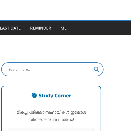
LAST DATE
REMINDER
ML
📚 Study Corner
മികച്ച പരീക്ഷാ സഹായികൾ ഇപ്പോൾ
ഡിസ്കൗണ്ടിൽ വാങ്ങാം!