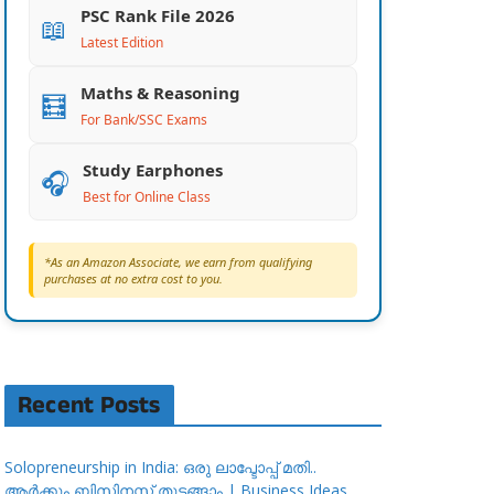
PSC Rank File 2026
📖
Latest Edition
Maths & Reasoning
🧮
For Bank/SSC Exams
Study Earphones
🎧
Best for Online Class
*As an Amazon Associate, we earn from qualifying
purchases at no extra cost to you.
Recent Posts
Solopreneurship in India: ഒരു ലാപ്ടോപ്പ് മതി..
ആർക്കും ബിസിനസ്സ് തുടങ്ങാം | Business Ideas