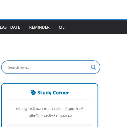
LAST DATE
REMINDER
ML
📚 Study Corner
മികച്ച പരീക്ഷാ സഹായികൾ ഇപ്പോൾ
ഡിസ്കൗണ്ടിൽ വാങ്ങാം!