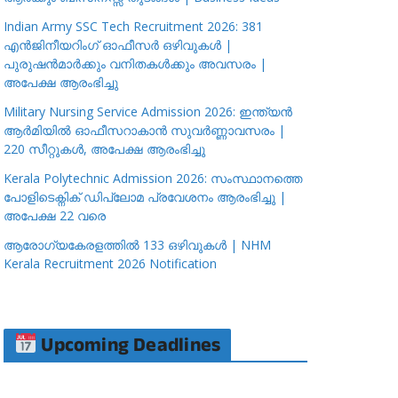
Indian Army SSC Tech Recruitment 2026: 381
എൻജിനീയറിംഗ് ഓഫീസർ ഒഴിവുകൾ |
പുരുഷൻമാർക്കും വനിതകൾക്കും അവസരം |
അപേക്ഷ ആരംഭിച്ചു
Military Nursing Service Admission 2026: ഇന്ത്യൻ
ആർമിയിൽ ഓഫീസറാകാൻ സുവർണ്ണാവസരം |
220 സീറ്റുകൾ, അപേക്ഷ ആരംഭിച്ചു
Kerala Polytechnic Admission 2026: സംസ്ഥാനത്തെ
പോളിടെക്നിക് ഡിപ്ലോമ പ്രവേശനം ആരംഭിച്ചു |
അപേക്ഷ 22 വരെ
ആരോഗ്യകേരളത്തിൽ 133 ഒഴിവുകൾ | NHM
Kerala Recruitment 2026 Notification
Upcoming Deadlines