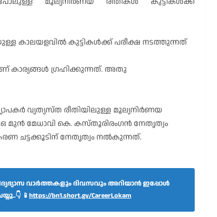
പോലുള്ള മൂല്യനിർണയ രീതികൾ കുട്ടികൾക്ക്
ുള്ള കാലയളവിൽ കുട്ടികൾക്ക് പരീക്ഷ നടത്തുന്നത്
് കാര്യങ്ങൾ ഗ്രഹിക്കുന്നത്. അതു
കർ വ്യത്യസ്ത രീതിയിലുള്ള മൂല്യനിർണയ
മുൻ മേധാവി കെ. കസ്തൂരിരംഗൻ നേതൃത്വം
ണ ചട്ടക്കൂടിന് നേതൃത്വം നൽകുന്നത്.
യഭ്യാസ വാർത്തകളും ദിവസവും അറിയാൻ ഇപ്പോൾ
യൂ..👇 📱
https://bn1.short.gy/CareerLokam