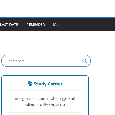
LAST DATE
REMINDER
ML
📚 Study Corner
മികച്ച പരീക്ഷാ സഹായികൾ ഇപ്പോൾ
ഡിസ്കൗണ്ടിൽ വാങ്ങാം!