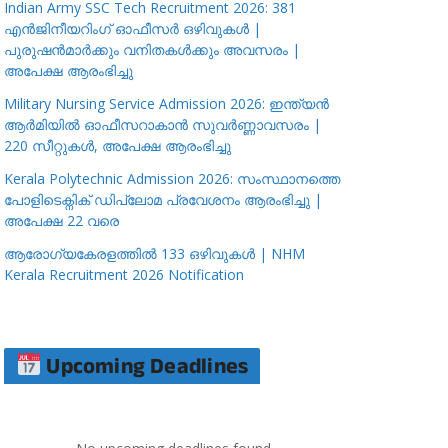
Indian Army SSC Tech Recruitment 2026: 381
എൻജിനീയറിംഗ് ഓഫീസർ ഒഴിവുകൾ |
പുരുഷൻമാർക്കും വനിതകൾക്കും അവസരം |
അപേക്ഷ ആരംഭിച്ചു
Military Nursing Service Admission 2026: ഇന്ത്യൻ
ആർമിയിൽ ഓഫീസറാകാൻ സുവർണ്ണാവസരം |
220 സീറ്റുകൾ, അപേക്ഷ ആരംഭിച്ചു
Kerala Polytechnic Admission 2026: സംസ്ഥാനത്തെ
പോളിടെക്നിക് ഡിപ്ലോമ പ്രവേശനം ആരംഭിച്ചു |
അപേക്ഷ 22 വരെ
ആരോഗ്യകേരളത്തിൽ 133 ഒഴിവുകൾ | NHM
Kerala Recruitment 2026 Notification
Upcoming Deadlines