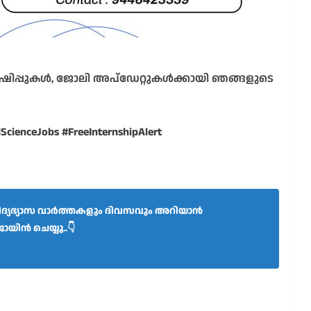
ിപ്പുകൾ, ജോലി അപ്ഡേറ്റുകൾക്കായി ഞങ്ങളുടെ
cienceJobs #FreeInternshipAlert
്യഭ്യാസ വാർത്തകളും ദിവസവും അറിയാൻ
ോയിൻ ചെയ്യൂ..👇