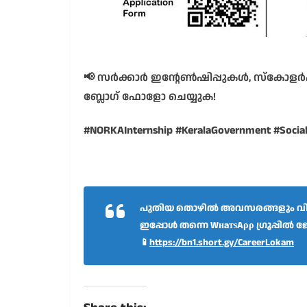
📢
സർക്കാർ ഇന്റേൺഷിപ്പുകൾ, സ്കോളർഷ
ബ്ലോഗ് ഫോളോ ചെയ്യുക!
#NORKAInternship #KeralaGovernment #SocialS
പുതിയ തൊഴിൽ അവസരങ്ങളും വിദ
ഇപ്പോൾ തന്നെ WнaтѕAρρ ഗ്രൂപ്പിൽ ജ
📱
https://bn1.short.gy/CareerLokam