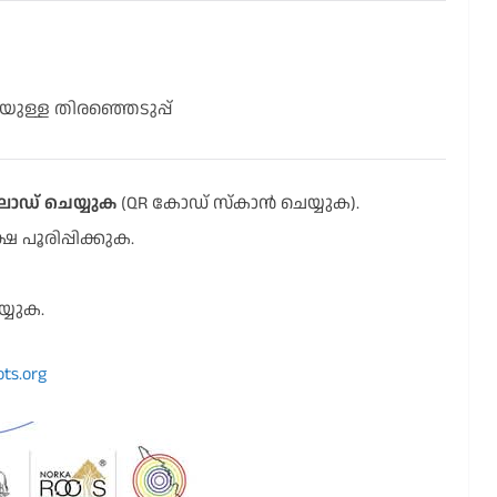
ുള്ള തിരഞ്ഞെടുപ്പ്
് ചെയ്യുക
(QR കോഡ് സ്കാൻ ചെയ്യുക).
 പൂരിപ്പിക്കുക.
്യുക.
ots.org