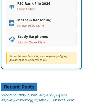
PSC Rank File 2026
📖
Latest Edition
Maths & Reasoning
🧮
For Bank/SSC Exams
Study Earphones
🎧
Best for Online Class
*As an Amazon Associate, we earn from qualifying
purchases at no extra cost to you.
Recent Posts
Solopreneurship in India: ഒരു ലാപ്ടോപ്പ് മതി..
ആർക്കും ബിസിനസ്സ് തുടങ്ങാം | Business Ideas