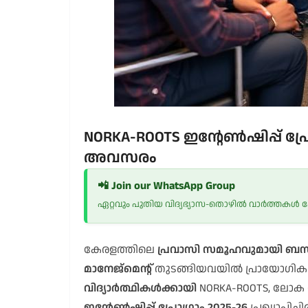
NORKA-ROOTS ഇന്റേൺഷിപ്പ് പ്ര
അവസരം
📲 Join our WhatsApp Group
ഏറ്റവും പുതിയ വിദ്യഭ്യാസ-തൊഴിൽ വാർത്തകൾ
കേരളത്തിലെ
പ്രവാസി സമൂഹവുമായി ബന്ധ
മാനേജ്മെന്റ്
തുടങ്ങിയവയിൽ പ്രായോഗിക
വിദ്യാർത്ഥികൾക്കായി
NORKA-ROOTS, ലോക ക
ഇന്റേൺഷിപ്പ് പ്രോഗ്രാം 2025-26
പ്രഖ്യാപിച്ചി