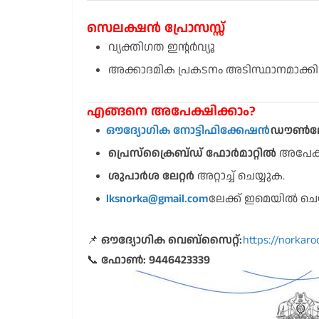
സെലക്ഷൻ പ്രോസസ്സ്
വ്യക്തിഗത ഇൻ്റർവ്യൂ
അക്കാദമിക പ്രകടനം അടിസ്ഥാനമാക്കിയ
എങ്ങനെ അപേക്ഷിക്കാം?
ഔദ്യോഗിക നോട്ടിഫിക്കേഷൻ
ഡൗൺലോഡ
പ്രെസ്ക്രൈബ്ഡ് ഫോർമാറ്റിൽ
അപേക്ഷ
ശുപാർശ ലേറ്റർ
അറ്റാച്ച് ചെയ്യുക.
lksnorka@gmail.com
ലേക്ക് ഇമെയിൽ ചെയ
📌
ഔദ്യോഗിക വെബ്സൈറ്റ്:
https://norkaro
📞
ഫോൺ:
9446423339