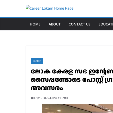
Skip
to
content
HOME
ABOUT
CONTACT US
EDUCAT
CAREER
ലോക കേരള സഭ ഇന്റേൺഷിപ
സൈപ്പണ്ടോടെ പോസ്റ്റ് ഗ്ര
അവസരം
1 April, 2025
Raouf Elettil