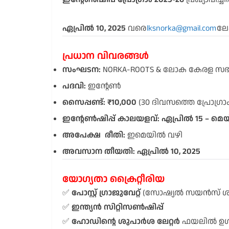
ഏപ്രിൽ 10, 2025
വരെ
lksnorka@gmail.com
ലേ
പ്രധാന വിവരങ്ങൾ
സംഘടന:
NORKA-ROOTS & ലോക കേരള സഭ സെ
പദവി:
ഇന്റേൺ
സൈപ്പണ്ട്:
₹10,000
(30 ദിവസത്തെ പ്രോഗ്ര
ഇന്റേൺഷിപ്പ് കാലയളവ്:
ഏപ്രിൽ 15 – മെയ്
അപേക്ഷ രീതി:
ഇമെയിൽ വഴി
അവസാന തീയതി:
ഏപ്രിൽ 10, 2025
യോഗ്യതാ ക്രൈറ്റീരിയ
✅
പോസ്റ്റ് ഗ്രാജുവേറ്റ്
(സോഷ്യൽ സയൻസ് 
✅
ഇന്ത്യൻ സിറ്റിസൺഷിപ്പ്
✅
ഹോഡിൻ്റെ ശുപാർശ ലേറ്റർ
ഫയലിൽ ഉൾപ