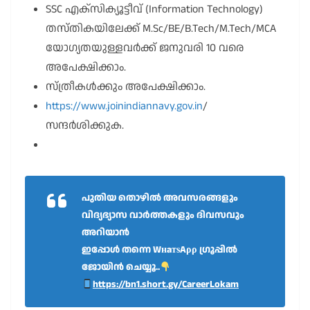
SSC എക്സിക്യൂട്ടീവ് (Information Technology)
തസ്തികയിലേക്ക് M.Sc/BE/B.Tech/M.Tech/MCA
യോഗ്യതയുള്ളവർക്ക് ജനുവരി 10 വരെ
അപേക്ഷിക്കാം.
സ്ത്രീകൾക്കും അപേക്ഷിക്കാം.
https://www.joinindiannavy.gov.in
/
സന്ദർശിക്കുക.
പുതിയ തൊഴിൽ അവസരങ്ങളും
വിദ്യഭ്യാസ വാർത്തകളും ദിവസവും
അറിയാൻ
ഇപ്പോൾ തന്നെ WнaтѕAρρ ഗ്രൂപ്പിൽ
ജോയിൻ ചെയ്യൂ..
https://bn1.short.gy/CareerLokam