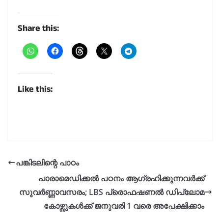
Share this:
Like this:
പങ്കിടലിന്റെ പാഠം
പാരാമെഡിക്കൽ പഠനം ആഗ്രഹിക്കുന്നവർക്ക്
സുവർണ്ണാവസരം; LBS പ്രൊഫഷണൽ ഡിപ്ലോമ
കോഴ്സുകൾക്ക് ജനുവരി 1 വരെ അപേക്ഷിക്കാം