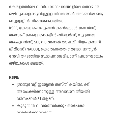
കേരളത്തിലെ വിവിധ സ്ഥാപനങ്ങളിലെ തൊഴിൽ
ഒഴിവുകളെക്കുറിച്ചുള്ള വിവരങ്ങൾ അടങ്ങിയ ഒരു
ബുള്ളറ്റിൻ നിങ്ങൾക്കായിതാ…
KSFE, കേരള പൊല്യൂഷൻ കൺട്രോൾ ബോർഡ്,
അസാപ് കേരള, കൊച്ചിൻ ഷിപ്പ്യാർഡ്, ന്യൂ ഇന്ത്യ
അഷുറൻസ്, SBI, നാഷണൽ അലുമിനിയം കമ്പനി
ലിമിറ്റഡ് (NALCO), കൊൽക്കത്ത മെട്രോ, ഇന്ത്യൻ
നേവി തുടങ്ങിയ സ്ഥാപനങ്ങളിലാണ് പ്രധാനമായും
ഒഴിവുകൾ ഉള്ളത്.
KSFE:
ഗ്രാജുവേറ്റ് ഇന്റേൺ തസ്തികയിലേക്ക്
അപേക്ഷിക്കാനുള്ള അവസാന തീയതി
ഡിസംബർ 31 ആണ്.
കൂടുതൽ വിവരങ്ങൾക്കും അപേക്ഷ
സമർപ്പിക്കാനുമായി