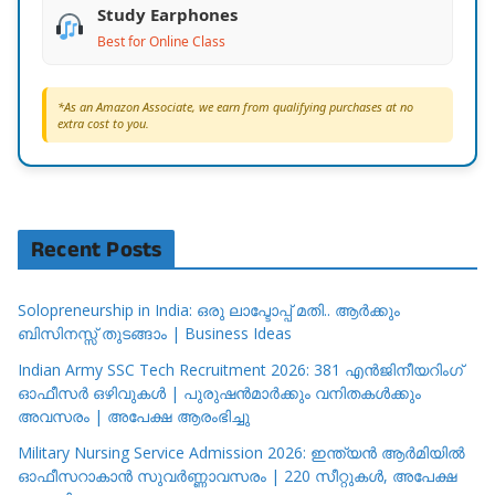
Study Earphones
Best for Online Class
*As an Amazon Associate, we earn from qualifying purchases at no
extra cost to you.
Recent Posts
Solopreneurship in India: ഒരു ലാപ്ടോപ്പ് മതി.. ആർക്കും
ബിസിനസ്സ് തുടങ്ങാം | Business Ideas
Indian Army SSC Tech Recruitment 2026: 381 എൻജിനീയറിംഗ്
ഓഫീസർ ഒഴിവുകൾ | പുരുഷൻമാർക്കും വനിതകൾക്കും
അവസരം | അപേക്ഷ ആരംഭിച്ചു
Military Nursing Service Admission 2026: ഇന്ത്യൻ ആർമിയിൽ
ഓഫീസറാകാൻ സുവർണ്ണാവസരം | 220 സീറ്റുകൾ, അപേക്ഷ