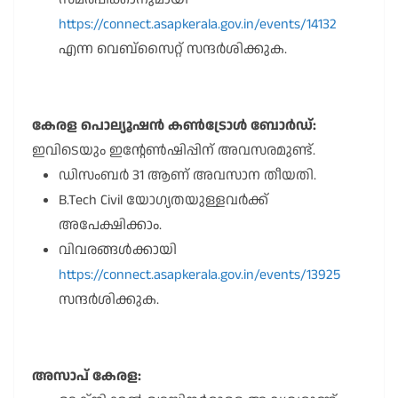
https://connect.asapkerala.gov.in/events/14132
എന്ന വെബ്സൈറ്റ് സന്ദർശിക്കുക.
കേരള പൊല്യൂഷൻ കൺട്രോൾ ബോർഡ്:
ഇവിടെയും ഇന്റേൺഷിപ്പിന് അവസരമുണ്ട്.
ഡിസംബർ 31 ആണ് അവസാന തീയതി.
B.Tech Civil യോഗ്യതയുള്ളവർക്ക്
അപേക്ഷിക്കാം.
വിവരങ്ങൾക്കായി
https://connect.asapkerala.gov.in/events/13925
സന്ദർശിക്കുക.
അസാപ് കേരള: