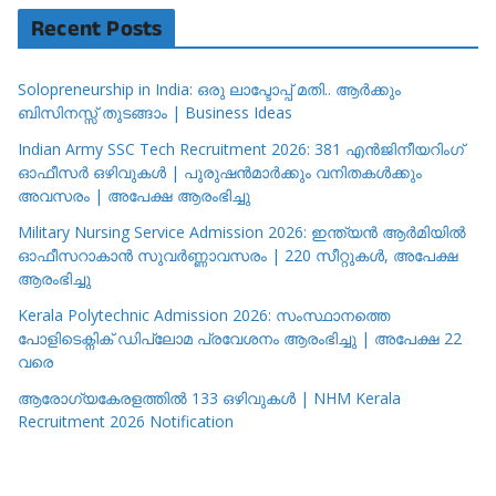
Recent Posts
Solopreneurship in India: ഒരു ലാപ്ടോപ്പ് മതി.. ആർക്കും
ബിസിനസ്സ് തുടങ്ങാം | Business Ideas
Indian Army SSC Tech Recruitment 2026: 381 എൻജിനീയറിംഗ്
ഓഫീസർ ഒഴിവുകൾ | പുരുഷൻമാർക്കും വനിതകൾക്കും
അവസരം | അപേക്ഷ ആരംഭിച്ചു
Military Nursing Service Admission 2026: ഇന്ത്യൻ ആർമിയിൽ
ഓഫീസറാകാൻ സുവർണ്ണാവസരം | 220 സീറ്റുകൾ, അപേക്ഷ
ആരംഭിച്ചു
Kerala Polytechnic Admission 2026: സംസ്ഥാനത്തെ
പോളിടെക്നിക് ഡിപ്ലോമ പ്രവേശനം ആരംഭിച്ചു | അപേക്ഷ 22
വരെ
ആരോഗ്യകേരളത്തിൽ 133 ഒഴിവുകൾ | NHM Kerala
Recruitment 2026 Notification