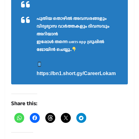
പുതിയ തൊഴിൽ അവസരങ്ങളും
വിദ്യഭ്യാസ വാർത്തകളും ദിവസവും
അറിയാൻ
ഇപ്പോൾ തന്നെ ωнтѕ αρρ ഗ്രൂപ്പിൽ
ജോയിൻ ചെയ്യൂ..
https://bn1.short.gy/CareerLokam
Share this: