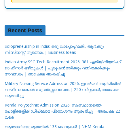
Recent Posts
Solopreneurship in India: ഒരു ലാപ്ടോപ്പ് മതി.. ആർക്കും
ബിസിനസ്സ് തുടങ്ങാം | Business Ideas
Indian Army SSC Tech Recruitment 2026: 381 എൻജിനീയറിംഗ്
ഓഫീസർ ഒഴിവുകൾ | പുരുഷൻമാർക്കും വനിതകൾക്കും
അവസരം | അപേക്ഷ ആരംഭിച്ചു
Military Nursing Service Admission 2026: ഇന്ത്യൻ ആർമിയിൽ
ഓഫീസറാകാൻ സുവർണ്ണാവസരം | 220 സീറ്റുകൾ, അപേക്ഷ
ആരംഭിച്ചു
Kerala Polytechnic Admission 2026: സംസ്ഥാനത്തെ
പോളിടെക്നിക് ഡിപ്ലോമ പ്രവേശനം ആരംഭിച്ചു | അപേക്ഷ 22
വരെ
ആരോഗ്യകേരളത്തിൽ 133 ഒഴിവുകൾ | NHM Kerala