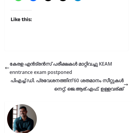
Like this:
കേരള എൻട്രൻസ് പരീക്ഷകൾ മാറ്റിവച്ചു KEAM
enntrance exam postponed
പിഎച്ച്.ഡി. പ്രവേശനത്തിന് 60 ശതമാനം സീറ്റുകൾ
നെറ്റ്, ജെ.ആര്.എഫ്. ഉള്ളവര്ക്ക്