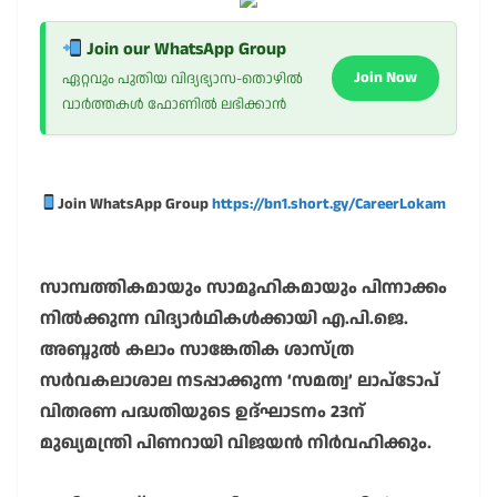
Join our WhatsApp Group
Join Now
ഏറ്റവും പുതിയ വിദ്യഭ്യാസ-തൊഴിൽ
വാർത്തകൾ ഫോണിൽ ലഭിക്കാൻ
Join WhatsApp Group
https://bn1.short.gy/CareerLokam
സാമ്പത്തികമായും സാമൂഹികമായും പിന്നാക്കം
നിൽക്കുന്ന വിദ്യാർഥികൾക്കായി എ.പി.ജെ.
അബ്ദുൽ കലാം സാങ്കേതിക ശാസ്ത്ര
സർവകലാശാല നടപ്പാക്കുന്ന ‘സമത്വ’ ലാപ്ടോപ്
വിതരണ പദ്ധതിയുടെ ഉദ്ഘാടനം 23ന്
മുഖ്യമന്ത്രി പിണറായി വിജയൻ നിർവഹിക്കും.