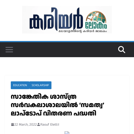
Skip
to
content
EDUCATION
SCHOLARSHIP
സാങ്കേതിക ശാസ്ത്ര
സർവകലാശാലയിൽ ‘സമത്വ’
ലാപ്ടോപ് വിതരണ പദ്ധതി
22 March, 2022
Raouf Elettil