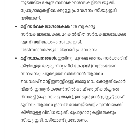
തുടങ്ങിയ കേന്ദ്ര സർവകലാശാലകളിലെ യു.ജി.
പ്രോഗ്രാമുകളിലേക്കുള്ള പ്രവേശനം സി.യു.ഇ.ടി.
വഴിയാണ്.
മറ്റ് സർവകലാശാലകൾ:
126 സ്വകാര്യ
സർവകലാശാലകൾ, 24 കൽപ്പിത സർവകലാശാലകൾ
എന്നിവയിലേക്കും സി.യു.ഇ.ടി.
അടിസ്ഥാനപ്പെടുത്തിയാണ് പ്രവേശനം.
മറ്റ് സ്ഥാപനങ്ങൾ:
ഇതിനു പുറമെ അസം സർക്കാരിന്
കീഴിലുള്ള ആര്യ വിദ്യാപീഠ് കോളജ് (സ്വയംഭരണ
സ്ഥാപനം), ഫുട്വെയർ ഡിസൈൻ ആൻഡ്
ഡെവലപ്മെൻ്റ് ഇൻസ്റ്റിറ്റ്യൂട്ട്, ജമ്മു ഗവ. കോളജ് ഫോർ
വിമൻ, ഇന്ത്യൻ കൗൺസിൽ ഓഫ് അഗ്രികൾച്ചറൽ
റിസർച്ച് (ഐ.സി.എ.ആർ.), ഇന്ത്യൻ ഇൻസ്റ്റിറ്റ്യൂട്ട് ഓഫ്
ടൂറിസം ആൻഡ് ട്രാവൽ മാനേജ്മെൻ്റ് എന്നിവയ്ക്ക്
കീഴിലുള്ള വിവിധ യു.ജി. പ്രോഗ്രാമുകളിലേക്കും
സി.യു.ഇ.ടി. വഴിയാണ് പ്രവേശനം.