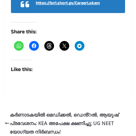
https://bn1.short.gy/CareerLokam
Share this:
Like this:
കർണാടകയിൽ മെഡിക്കൽ, ഡെൻ്റൽ, ആയുഷ്
പ്രവേശനം: KEA അപേക്ഷ ക്ഷണിച്ചു; UG NEET
യോഗ്യത നിർബന്ധം!