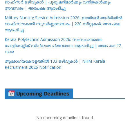
ഓഫീസർ ഒഴിവുകൾ | പുരുഷൻമാർക്കും വനിതകൾക്കും
അവസരം | അപേക്ഷ ആരംഭിച്ചു
Military Nursing Service Admission 2026: ഇന്ത്യൻ ആർമിയിൽ
ഓഫീസറാകാൻ സുവർണ്ണാവസരം | 220 സീറ്റുകൾ, അപേക്ഷ
ആരംഭിച്ചു
Kerala Polytechnic Admission 2026: സംസ്ഥാനത്തെ
പോളിടെക്നിക് ഡിപ്ലോമ പ്രവേശനം ആരംഭിച്ചു | അപേക്ഷ 22
വരെ
ആരോഗ്യകേരളത്തിൽ 133 ഒഴിവുകൾ | NHM Kerala
Recruitment 2026 Notification
Upcoming Deadlines
No upcoming deadlines found.