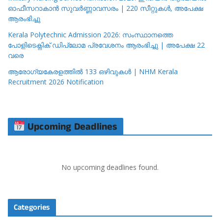
ഓഫീസറാകാൻ സുവർണ്ണാവസരം | 220 സീറ്റുകൾ, അപേക്ഷ
ആരംഭിച്ചു
Kerala Polytechnic Admission 2026: സംസ്ഥാനത്തെ
പോളിടെക്നിക് ഡിപ്ലോമ പ്രവേശനം ആരംഭിച്ചു | അപേക്ഷ 22
വരെ
ആരോഗ്യകേരളത്തിൽ 133 ഒഴിവുകൾ | NHM Kerala
Recruitment 2026 Notification
Upcoming Deadlines
No upcoming deadlines found.
Categories