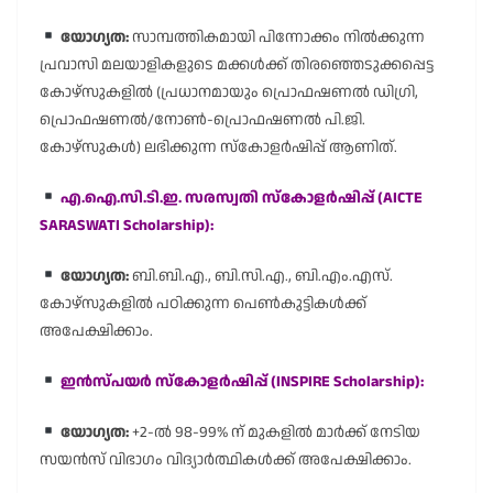
യോഗ്യത:
സാമ്പത്തികമായി പിന്നോക്കം നിൽക്കുന്ന
പ്രവാസി മലയാളികളുടെ മക്കൾക്ക് തിരഞ്ഞെടുക്കപ്പെട്ട
കോഴ്സുകളിൽ (പ്രധാനമായും പ്രൊഫഷണൽ ഡിഗ്രി,
പ്രൊഫഷണൽ/നോൺ-പ്രൊഫഷണൽ പി.ജി.
കോഴ്സുകൾ) ലഭിക്കുന്ന സ്കോളർഷിപ്പ് ആണിത്.
എ.ഐ.സി.ടി.ഇ. സരസ്വതി സ്കോളർഷിപ്പ് (AICTE
SARASWATI Scholarship):
യോഗ്യത:
ബി.ബി.എ., ബി.സി.എ., ബി.എം.എസ്.
കോഴ്സുകളിൽ പഠിക്കുന്ന പെൺകുട്ടികൾക്ക്
അപേക്ഷിക്കാം.
ഇൻസ്പയർ സ്കോളർഷിപ്പ് (INSPIRE Scholarship):
യോഗ്യത:
+2-ൽ 98-99% ന് മുകളിൽ മാർക്ക് നേടിയ
സയൻസ് വിഭാഗം വിദ്യാർത്ഥികൾക്ക് അപേക്ഷിക്കാം.