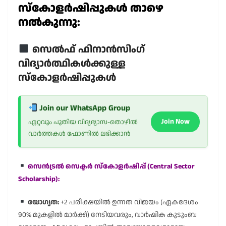
സ്കോളർഷിപ്പുകൾ താഴെ
നൽകുന്നു:
സെൽഫ് ഫിനാൻസിംഗ്
വിദ്യാർത്ഥികൾക്കുള്ള
സ്കോളർഷിപ്പുകൾ
Join our WhatsApp Group
Join Now
ഏറ്റവും പുതിയ വിദ്യഭ്യാസ-തൊഴിൽ
വാർത്തകൾ ഫോണിൽ ലഭിക്കാൻ
സെൻട്രൽ സെക്ടർ സ്കോളർഷിപ്പ് (Central Sector
Scholarship):
യോഗ്യത:
+2 പരീക്ഷയിൽ ഉന്നത വിജയം (ഏകദേശം
90% മുകളിൽ മാർക്ക്) നേടിയവരും, വാർഷിക കുടുംബ