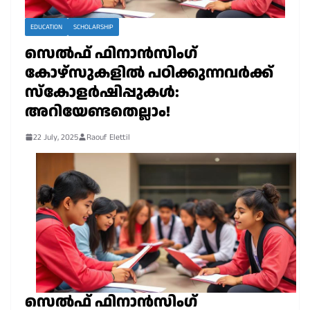
EDUCATION
SCHOLARSHIP
സെൽഫ് ഫിനാൻസിംഗ്
കോഴ്സുകളിൽ പഠിക്കുന്നവർക്ക്
സ്കോളർഷിപ്പുകൾ:
അറിയേണ്ടതെല്ലാം!
22 July, 2025
Raouf Elettil
സെൽഫ് ഫിനാൻസിംഗ്