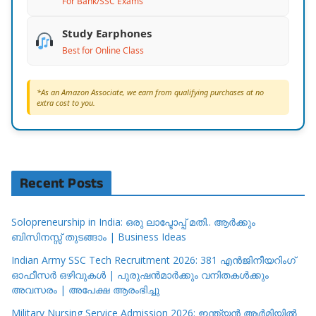
For Bank/SSC Exams
Study Earphones
Best for Online Class
*As an Amazon Associate, we earn from qualifying purchases at no
extra cost to you.
Recent Posts
Solopreneurship in India: ഒരു ലാപ്ടോപ്പ് മതി.. ആർക്കും
ബിസിനസ്സ് തുടങ്ങാം | Business Ideas
Indian Army SSC Tech Recruitment 2026: 381 എൻജിനീയറിംഗ്
ഓഫീസർ ഒഴിവുകൾ | പുരുഷൻമാർക്കും വനിതകൾക്കും
അവസരം | അപേക്ഷ ആരംഭിച്ചു
Military Nursing Service Admission 2026: ഇന്ത്യൻ ആർമിയിൽ