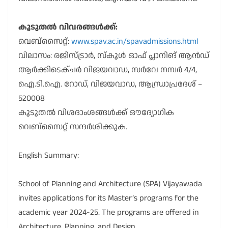
കൂടുതൽ വിവരങ്ങൾക്ക്:
വെബ്സൈറ്റ്:
www.spav.ac.in/spavadmissions.html
വിലാസം: രജിസ്ട്രാർ, സ്കൂൾ ഓഫ് പ്ലാനിങ് ആൻഡ്
ആർക്കിടെക്ചർ വിജയവാഡ, സർവേ നമ്പർ 4/4,
ഐ.ടി.ഐ. റോഡ്, വിജയവാഡ, ആന്ധ്രാപ്രദേശ് –
520008
കൂടുതൽ വിശദാംശങ്ങൾക്ക് ഔദ്യോഗിക
വെബ്സൈറ്റ് സന്ദർശിക്കുക.
English Summary:
School of Planning and Architecture (SPA) Vijayawada
invites applications for its Master’s programs for the
academic year 2024-25. The programs are offered in
Architecture, Planning, and Design.