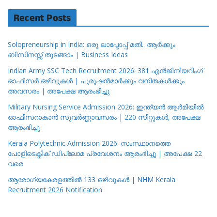
Recent Posts
Solopreneurship in India: ഒരു ലാപ്ടോപ്പ് മതി.. ആർക്കും
ബിസിനസ്സ് തുടങ്ങാം | Business Ideas
Indian Army SSC Tech Recruitment 2026: 381 എൻജിനീയറിംഗ്
ഓഫീസർ ഒഴിവുകൾ | പുരുഷൻമാർക്കും വനിതകൾക്കും
അവസരം | അപേക്ഷ ആരംഭിച്ചു
Military Nursing Service Admission 2026: ഇന്ത്യൻ ആർമിയിൽ
ഓഫീസറാകാൻ സുവർണ്ണാവസരം | 220 സീറ്റുകൾ, അപേക്ഷ
ആരംഭിച്ചു
Kerala Polytechnic Admission 2026: സംസ്ഥാനത്തെ
പോളിടെക്നിക് ഡിപ്ലോമ പ്രവേശനം ആരംഭിച്ചു | അപേക്ഷ 22
വരെ
ആരോഗ്യകേരളത്തിൽ 133 ഒഴിവുകൾ | NHM Kerala
Recruitment 2026 Notification