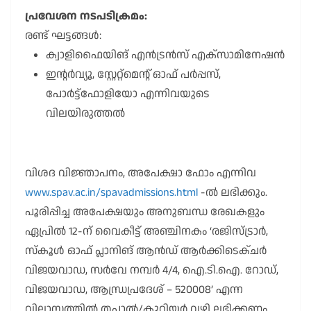
പ്രവേശന നടപടിക്രമം:
രണ്ട് ഘട്ടങ്ങൾ:
ക്വാളിഫൈയിങ് എൻട്രൻസ് എക്സാമിനേഷൻ
ഇന്റർവ്യൂ, സ്റ്റേറ്റ്മെന്റ് ഓഫ് പർപ്പസ്,
പോർട്ട്ഫോളിയോ എന്നിവയുടെ
വിലയിരുത്തൽ
വിശദ വിജ്ഞാപനം, അപേക്ഷാ ഫോം എന്നിവ
www.spav.ac.in/spavadmissions.html
-ൽ ലഭിക്കും.
പൂരിപ്പിച്ച അപേക്ഷയും അനുബന്ധ രേഖകളും
ഏപ്രിൽ 12-ന് വൈകീട്ട് അഞ്ചിനകം ‘രജിസ്ട്രാർ,
സ്കൂൾ ഓഫ് പ്ലാനിങ് ആൻഡ് ആർക്കിടെക്ചർ
വിജയവാഡ, സർവേ നമ്പർ 4/4, ഐ.ടി.ഐ. റോഡ്,
വിജയവാഡ, ആന്ധ്രപ്രദേശ് – 520008’ എന്ന
വിലാസത്തിൽ തപാൽ/കൂറിയർ വഴി ലഭിക്കണം.