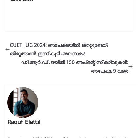
CUET_ UG 2024: അപേക്ഷയിൽ തെറ്റുണ്ടോ?
തിരുത്താൻ ഇന്ന് കൂടി അവസരം!
ഡി.ആർ.ഡി.ഒയിൽ 150 അപ്രന്റിസ് ഒഴിവുകൾ:
അപേക്ഷ 9 വരെ
Raouf Elettil