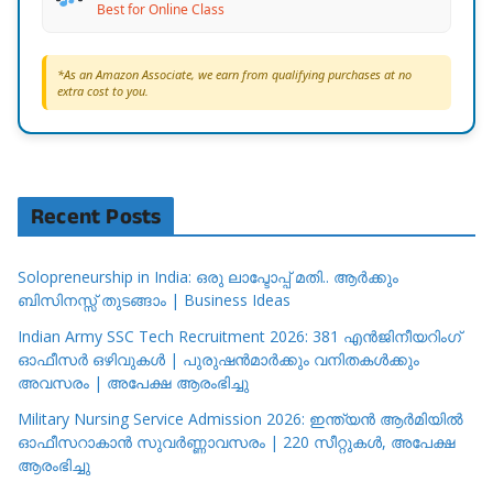
Best for Online Class
*As an Amazon Associate, we earn from qualifying purchases at no
extra cost to you.
Recent Posts
Solopreneurship in India: ഒരു ലാപ്ടോപ്പ് മതി.. ആർക്കും
ബിസിനസ്സ് തുടങ്ങാം | Business Ideas
Indian Army SSC Tech Recruitment 2026: 381 എൻജിനീയറിംഗ്
ഓഫീസർ ഒഴിവുകൾ | പുരുഷൻമാർക്കും വനിതകൾക്കും
അവസരം | അപേക്ഷ ആരംഭിച്ചു
Military Nursing Service Admission 2026: ഇന്ത്യൻ ആർമിയിൽ
ഓഫീസറാകാൻ സുവർണ്ണാവസരം | 220 സീറ്റുകൾ, അപേക്ഷ
ആരംഭിച്ചു