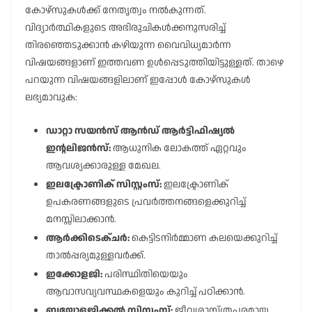
കോഴ്സുകൾക്ക് നേതൃത്വം നൽകുന്നത്.
വിദ്യാർത്ഥികളുടെ അഭിരുചികൾക്കനുസരിച്ച്
തിരഞ്ഞെടുക്കാൻ കഴിയുന്ന വൈവിധ്യമാർന്ന
വിഷയങ്ങളാണ് ഇത്തവണ ഉൾപ്പെടുത്തിയിട്ടുള്ളത്. താഴെ
പറയുന്ന വിഷയങ്ങളിലാണ് ഇപ്പോൾ കോഴ്സുകൾ
ലഭ്യമാവുക:
ഡാറ്റാ സയൻസ് ആൻഡ് ആർട്ടിഫിഷ്യൽ
ഇൻ്റലിജൻസ്:
ആധുനിക ലോകത്ത് ഏറ്റവും
ആവശ്യക്കാരുള്ള മേഖല.
ഇലക്ട്രോണിക് സിസ്റ്റംസ്:
ഇലക്ട്രോണിക്
ഉപകരണങ്ങളുടെ പ്രവർത്തനങ്ങളെക്കുറിച്ച്
മനസ്സിലാക്കാൻ.
ആർക്കിടെക്ചർ:
കെട്ടിടനിർമ്മാണ കലയെക്കുറിച്ച്
താൽപ്പര്യമുള്ളവർക്ക്.
ഇക്കോളജി:
പരിസ്ഥിതിയെയും
ആവാസവ്യവസ്ഥകളെയും കുറിച്ച് പഠിക്കാൻ.
ബയോളജിക്കൽ സിസ്റ്റംസ്:
ജീവശാസ്ത്രപരമായ