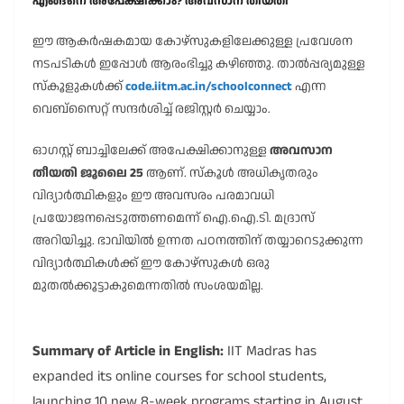
എങ്ങനെ അപേക്ഷിക്കാം? അവസാന തീയതി
ഈ ആകർഷകമായ കോഴ്സുകളിലേക്കുള്ള പ്രവേശന
നടപടികൾ ഇപ്പോൾ ആരംഭിച്ചു കഴിഞ്ഞു. താൽപ്പര്യമുള്ള
സ്കൂളുകൾക്ക്
code.iitm.ac.in/schoolconnect
എന്ന
വെബ്സൈറ്റ് സന്ദർശിച്ച് രജിസ്റ്റർ ചെയ്യാം.
ഓഗസ്റ്റ് ബാച്ചിലേക്ക് അപേക്ഷിക്കാനുള്ള
അവസാന
തീയതി ജൂലൈ 25
ആണ്. സ്കൂൾ അധികൃതരും
വിദ്യാർത്ഥികളും ഈ അവസരം പരമാവധി
പ്രയോജനപ്പെടുത്തണമെന്ന് ഐ.ഐ.ടി. മദ്രാസ്
അറിയിച്ചു. ഭാവിയിൽ ഉന്നത പഠനത്തിന് തയ്യാറെടുക്കുന്ന
വിദ്യാർത്ഥികൾക്ക് ഈ കോഴ്സുകൾ ഒരു
മുതൽക്കൂട്ടാകുമെന്നതിൽ സംശയമില്ല.
Summary of Article in English:
IIT Madras has
expanded its online courses for school students,
launching 10 new 8-week programs starting in August.