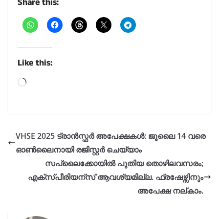
Share this:
Like this:
Loading…
VHSE 2025 ട്രാൻസ്ഫർ അപേക്ഷകൾ: ജൂലൈ 14 വരെ
ഓൺലൈനായി രജിസ്റ്റർ ചെയ്യാം
സപ്ലൈക്കോയിൽ പുതിയ തൊഴിലവസരം;
എക്സ്പീരിയന്സ് ആവശ്യമില്ല. ഫ്രഷേഴ്സിനും
അപേക്ഷ നല്കാം.