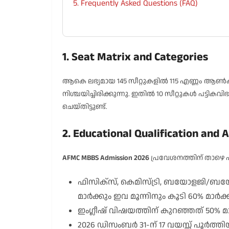
5. Frequently Asked Questions (FAQ)
1. Seat Matrix and Categories
ആകെ ലഭ്യമായ 145 സീറ്റുകളിൽ 115 എണ്ണം ആൺകു
നിശ്ചയിച്ചിരിക്കുന്നു. ഇതിൽ 10 സീറ്റുകൾ പട്ടി
ചെയ്തിട്ടുണ്ട്.
2. Educational Qualification and 
AFMC MBBS Admission 2026
പ്രവേശനത്തിന് താഴെ 
ഫിസിക്സ്, കെമിസ്ട്രി, ബയോളജി/ബ
മാർക്കും ഇവ മൂന്നിനും കൂടി 60% മാർക്
ഇംഗ്ലീഷ് വിഷയത്തിന് കുറഞ്ഞത് 50% മ
2026 ഡിസംബർ 31-ന് 17 വയസ്സ് പൂർത്ത