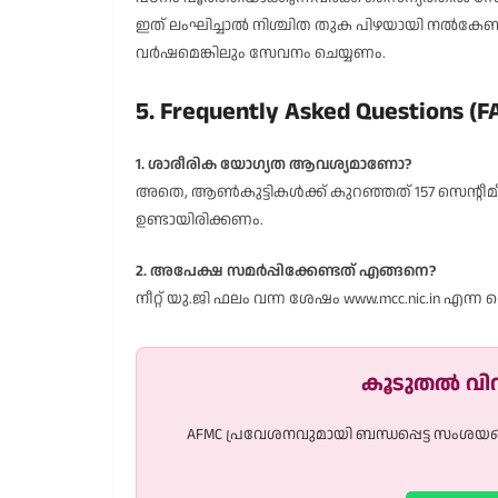
ഇത് ലംഘിച്ചാൽ നിശ്ചിത തുക പിഴയായി നൽകേണ്ട
വർഷമെങ്കിലും സേവനം ചെയ്യണം.
5. Frequently Asked Questions (F
1. ശാരീരിക യോഗ്യത ആവശ്യമാണോ?
അതെ, ആൺകുട്ടികൾക്ക് കുറഞ്ഞത് 157 സെന്റീമീറ്റ
ഉണ്ടായിരിക്കണം.
2. അപേക്ഷ സമർപ്പിക്കേണ്ടത് എങ്ങനെ?
നീറ്റ് യു.ജി ഫലം വന്ന ശേഷം www.mcc.nic.in എന്ന
കൂടുതൽ വ
AFMC പ്രവേശനവുമായി ബന്ധപ്പെട്ട സംശയങ്ങ