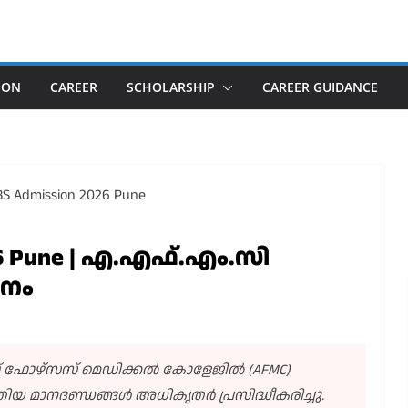
ION
CAREER
SCHOLARSHIP
CAREER GUIDANCE
26 Pune | എ.എഫ്.എം.സി
ശനം
ഫോഴ്സസ് മെഡിക്കൽ കോളേജിൽ (AFMC)
ിയ മാനദണ്ഡങ്ങൾ അധികൃതർ പ്രസിദ്ധീകരിച്ചു.