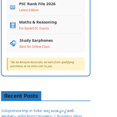
PSC Rank File 2026
📖
Latest Edition
Maths & Reasoning
🧮
For Bank/SSC Exams
Study Earphones
🎧
Best for Online Class
*As an Amazon Associate, we earn from qualifying
purchases at no extra cost to you.
Recent Posts
Solopreneurship in India: ഒരു ലാപ്ടോപ്പ് മതി..
ആർക്കും ബിസിനസ്സ് തുടങ്ങാം | Business Ideas