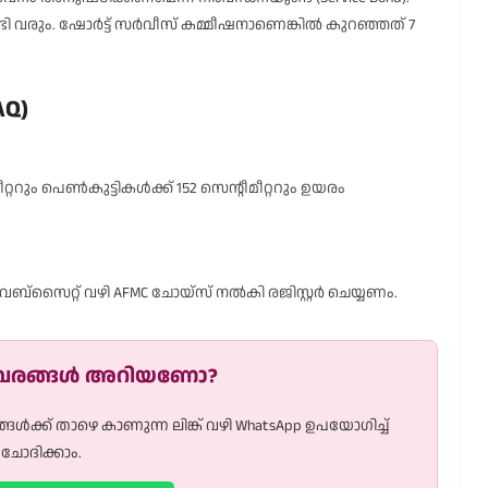
ി വരും. ഷോർട്ട് സർവീസ് കമ്മീഷനാണെങ്കിൽ കുറഞ്ഞത് 7
AQ)
റും പെൺകുട്ടികൾക്ക് 152 സെന്റീമീറ്ററും ഉയരം
 വെബ്സൈറ്റ് വഴി AFMC ചോയ്‌സ് നൽകി രജിസ്റ്റർ ചെയ്യണം.
ിവരങ്ങൾ അറിയണോ?
ൾക്ക് താഴെ കാണുന്ന ലിങ്ക് വഴി WhatsApp ഉപയോഗിച്ച്
ചോദിക്കാം.