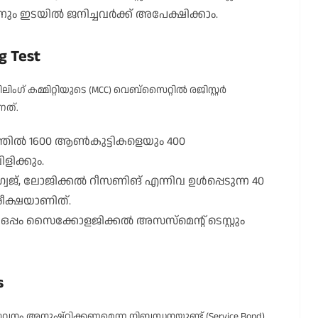
നും ഇടയിൽ ജനിച്ചവർക്ക് അപേക്ഷിക്കാം.
g Test
ഗ് കമ്മിറ്റിയുടെ (MCC) വെബ്സൈറ്റിൽ രജിസ്റ്റർ
്നത്.
ത്തിൽ 1600 ആൺകുട്ടികളെയും 400
ളിക്കും.
ഗ്വേജ്, ലോജിക്കൽ റീസണിങ് എന്നിവ ഉൾപ്പെടുന്ന 40
പരീക്ഷയാണിത്.
ം ഒപ്പം സൈക്കോളജിക്കൽ അസസ്‌മെന്റ് ടെസ്റ്റും
s
നം അനുഷ്ഠിക്കണമെന്ന നിബന്ധനയുണ്ട് (Service Bond).