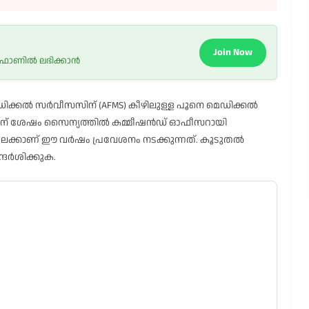
Join Now
 ഫോണിൽ ലഭിക്കാൻ
്കൽ സർവീസസിന് (AFMS) കീഴിലുള്ള പൂനെ മെഡിക്കൽ
തിന് ശേഷം സൈന്യത്തിൽ കമ്മീഷൻഡ് ഓഫീസറായി
ളിലേക്കാണ് ഈ വർഷം പ്രവേശനം നടക്കുന്നത്. കൂടുതൽ
്ദർശിക്കുക.