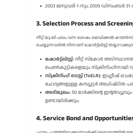
2003 ജനുവരി 1-നും 2009 ഡിസംബർ 31-
3. Selection Process and Screenin
നീറ്റ് യു.ജി ഫലം വന്ന ശേഷം മെഡിക്കൽ കൗൺസിലിം
ചെയ്യുന്നവരിൽ നിന്നാണ് ഷോർട്ട്ലിസ്റ്റ് തയ്യാറാക്കുന
ഷോർട്ട്ലിസ്റ്റ്:
നീറ്റ് സ്കോർ അടിസ്ഥാന
പെൺകുട്ടികളെയും സ്ക്രീനിംഗിനായി വി
സ്ക്രീനിംഗ് ടെസ്റ്റ് (ToELR):
ഇംഗ്ലീഷ് ലാം
ചോദ്യങ്ങളുള്ള കമ്പ്യൂട്ടർ അധിഷ്ഠിത 
അഭിമുഖം:
50 മാർക്കിന്റെ ഇന്റർവ്യൂവു
ഉണ്ടായിരിക്കും.
4. Service Bond and Opportunitie
പഠനം പൂർത്തിയാക്കുന്നവർക്ക് സൈന്യത്തിൽ സേവ