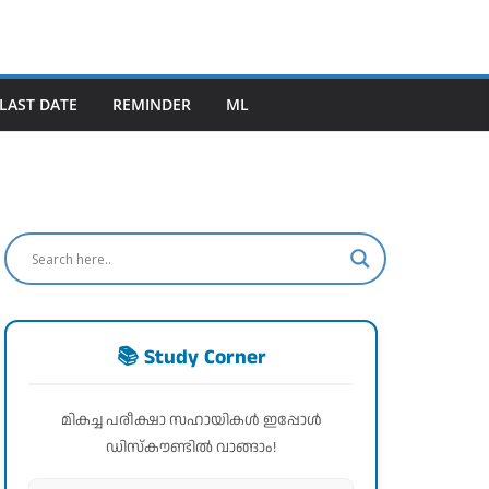
LAST DATE
REMINDER
ML
📚 Study Corner
മികച്ച പരീക്ഷാ സഹായികൾ ഇപ്പോൾ
ഡിസ്കൗണ്ടിൽ വാങ്ങാം!