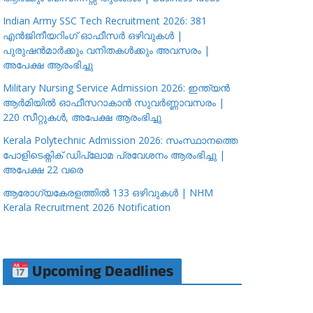
Indian Army SSC Tech Recruitment 2026: 381
എൻജിനീയറിംഗ് ഓഫീസർ ഒഴിവുകൾ |
പുരുഷൻമാർക്കും വനിതകൾക്കും അവസരം |
അപേക്ഷ ആരംഭിച്ചു
Military Nursing Service Admission 2026: ഇന്ത്യൻ
ആർമിയിൽ ഓഫീസറാകാൻ സുവർണ്ണാവസരം |
220 സീറ്റുകൾ, അപേക്ഷ ആരംഭിച്ചു
Kerala Polytechnic Admission 2026: സംസ്ഥാനത്തെ
പോളിടെക്നിക് ഡിപ്ലോമ പ്രവേശനം ആരംഭിച്ചു |
അപേക്ഷ 22 വരെ
ആരോഗ്യകേരളത്തിൽ 133 ഒഴിവുകൾ | NHM
Kerala Recruitment 2026 Notification
Upcoming Deadlines