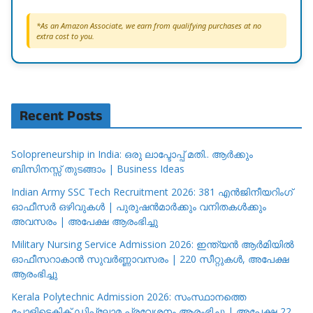
*As an Amazon Associate, we earn from qualifying purchases at no
extra cost to you.
Recent Posts
Solopreneurship in India: ഒരു ലാപ്ടോപ്പ് മതി.. ആർക്കും
ബിസിനസ്സ് തുടങ്ങാം | Business Ideas
Indian Army SSC Tech Recruitment 2026: 381 എൻജിനീയറിംഗ്
ഓഫീസർ ഒഴിവുകൾ | പുരുഷൻമാർക്കും വനിതകൾക്കും
അവസരം | അപേക്ഷ ആരംഭിച്ചു
Military Nursing Service Admission 2026: ഇന്ത്യൻ ആർമിയിൽ
ഓഫീസറാകാൻ സുവർണ്ണാവസരം | 220 സീറ്റുകൾ, അപേക്ഷ
ആരംഭിച്ചു
Kerala Polytechnic Admission 2026: സംസ്ഥാനത്തെ
പോളിടെക്നിക് ഡിപ്ലോമ പ്രവേശനം ആരംഭിച്ചു | അപേക്ഷ 22