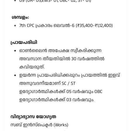
09 (UR- 05,EWS- 01, OBC- 02, ST- 01)
ശമ്പളം:
7th CPC പ്രകാരം ലെവൽ-6 (₹35,400-₹1,12,400)
പ്രായപരിധി
ഓൺലൈൻ അപേക്ഷ സ്വീകരിക്കുന്ന
അവസാന തീയതിയിൽ 30 വർഷത്തിൽ
കവിയരുത്.
ഉയർന്ന പ്രായപരിധിക്കപ്പുറം പ്രായത്തിൽ ഇളവ്
അനുവദനീയമാണ് SC / ST
ഉദ്യോഗാർത്ഥികൾക്ക് 05 വർഷവും OBC
ഉദ്യോഗാർത്ഥികൾക്ക് 03 വർഷവും.
വിദ്യാഭ്യാസ യോഗ്യത
സബ് ഇൻസ്പെക്ടർ (Works)