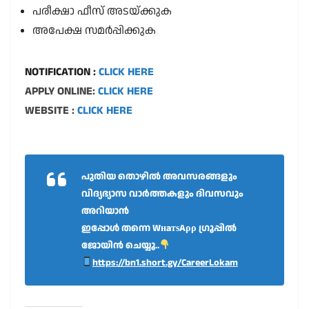
പരീക്ഷാ ഫീസ് അടയ്ക്കുക
അപേക്ഷ സമർപ്പിക്കുക
NOTIFICATION :
CLICK HERE
APPLY ONLINE:
CLICK HERE
WEBSITE :
CLICK HERE
പുതിയ തൊഴിൽ അവസരങ്ങളും
വിദ്യഭ്യാസ വാർത്തകളും ദിവസവും
അറിയാൻ
ഇപ്പോൾ തന്നെ WнaтѕAρρ ഗ്രൂപ്പിൽ
ജോയിൻ ചെയ്യൂ..
https://bn1.short.gy/CareerLokam