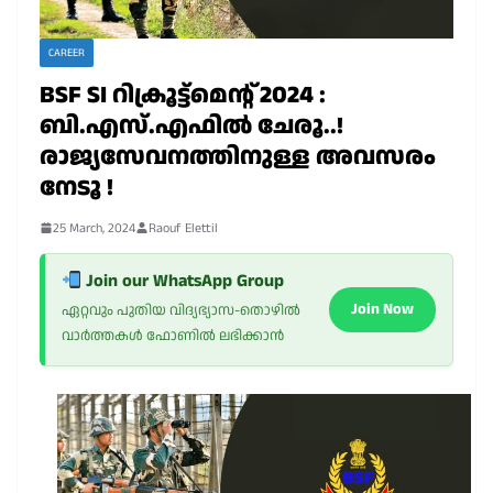
CAREER
BSF SI റിക്രൂട്ട്മെന്റ് 2024 :
ബി.എസ്.എഫിൽ ചേരൂ..!
രാജ്യസേവനത്തിനുള്ള അവസരം
നേടൂ !
25 March, 2024
Raouf Elettil
Join our WhatsApp Group
Join Now
ഏറ്റവും പുതിയ വിദ്യഭ്യാസ-തൊഴിൽ
വാർത്തകൾ ഫോണിൽ ലഭിക്കാൻ