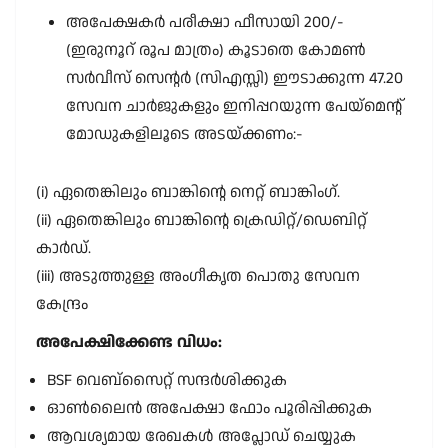
അപേക്ഷകർ പരീക്ഷാ ഫീസായി 200/-
(ഇരുനൂറ് രൂപ മാത്രം) കൂടാതെ കോമൺ
സർവീസ് സെൻ്റർ (സിഎസ്സി) ഈടാക്കുന്ന 47.20
സേവന ചാർജുകളും ഇനിപ്പറയുന്ന പേയ്മെൻ്റ്
മോഡുകളിലൂടെ അടയ്ക്കണം:-
(i) ഏതെങ്കിലും ബാങ്കിൻ്റെ നെറ്റ് ബാങ്കിംഗ്.
(ii) ഏതെങ്കിലും ബാങ്കിൻ്റെ ക്രെഡിറ്റ്/ഡെബിറ്റ്
കാർഡ്.
(iii) അടുത്തുള്ള അംഗീകൃത പൊതു സേവന
കേന്ദ്രം
അപേക്ഷിക്കേണ്ട വിധം:
BSF വെബ്സൈറ്റ് സന്ദർശിക്കുക
ഓൺലൈൻ അപേക്ഷാ ഫോം പൂരിപ്പിക്കുക
ആവശ്യമായ രേഖകൾ അപ്ലോഡ് ചെയ്യുക