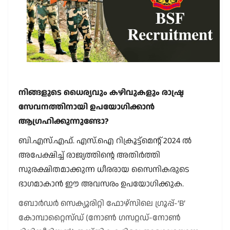
നിങ്ങളുടെ ധൈര്യവും കഴിവുകളും രാഷ്ട്ര
സേവനത്തിനായി ഉപയോഗിക്കാൻ
ആഗ്രഹിക്കുന്നുണ്ടോ?
ബി.എസ്.എഫ്. എസ്.ഐ റിക്രൂട്ട്മെന്റ് 2024 ൽ
അപേക്ഷിച്ച് രാജ്യത്തിന്റെ അതിർത്തി
സുരക്ഷിതമാക്കുന്ന ധീരരായ സൈനികരുടെ
ഭാഗമാകാൻ ഈ അവസരം ഉപയോഗിക്കുക.
ബോർഡർ സെക്യൂരിറ്റി ഫോഴ്സിലെ ഗ്രൂപ്പ്-‘B’
കോമ്പാറ്റൈസ്ഡ് (നോൺ ഗസറ്റഡ്-നോൺ