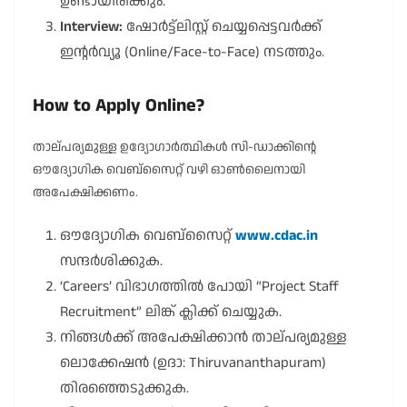
ഉണ്ടായിരിക്കും.
Interview:
ഷോർട്ട്‌ലിസ്റ്റ് ചെയ്യപ്പെട്ടവർക്ക്
ഇന്റർവ്യൂ (Online/Face-to-Face) നടത്തും.
How to Apply Online?
താല്പര്യമുള്ള ഉദ്യോഗാർത്ഥികൾ സി-ഡാക്കിന്റെ
ഔദ്യോഗിക വെബ്സൈറ്റ് വഴി ഓൺലൈനായി
അപേക്ഷിക്കണം.
ഔദ്യോഗിക വെബ്സൈറ്റ്
www.cdac.in
സന്ദർശിക്കുക.
‘Careers’ വിഭാഗത്തിൽ പോയി “Project Staff
Recruitment” ലിങ്ക് ക്ലിക്ക് ചെയ്യുക.
നിങ്ങൾക്ക് അപേക്ഷിക്കാൻ താല്പര്യമുള്ള
ലൊക്കേഷൻ (ഉദാ: Thiruvananthapuram)
തിരഞ്ഞെടുക്കുക.