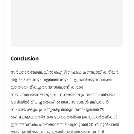
Conclusion
സർക്കാർ മേഖലയിൽ ഐ.ടി പ്രൊഫഷണലായി കരിയർ
ആരംഭിക്കാനും വളർത്താനും ആഗ്രഹിക്കുന്നവർക്ക്
ഇതൊരു മികച്ച അവസരമാണ്. കരാർ
നിയമനമാണെങ്കിലും സി-ഡാക്കിലെ പ്രവൃത്തിപരിചയം
ഭാവിയിൽ മികച്ച തൊഴിൽ അവസരങ്ങൾ ലഭിക്കാൻ
സഹായിക്കും. പ്രത്യേകിച്ച് തിരുവനന്തപുരത്ത് 73
ഒഴിവുകളുള്ളതിനാൽ കേരളത്തിലെ ഉദ്യോഗാർത്ഥികൾ
ഈ അവസരം പാഴാക്കാതെ ഫെബ്രുവരി 20-ന് മുൻപായി
അപേക്ഷിക്കുക. കൂടുതൽ കരിയർ ഗൈഡൻസ്