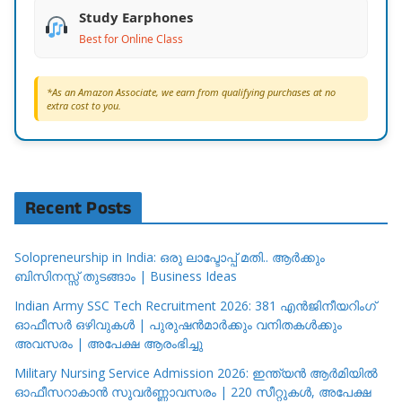
Study Earphones
Best for Online Class
*As an Amazon Associate, we earn from qualifying purchases at no
extra cost to you.
Recent Posts
Solopreneurship in India: ഒരു ലാപ്ടോപ്പ് മതി.. ആർക്കും
ബിസിനസ്സ് തുടങ്ങാം | Business Ideas
Indian Army SSC Tech Recruitment 2026: 381 എൻജിനീയറിംഗ്
ഓഫീസർ ഒഴിവുകൾ | പുരുഷൻമാർക്കും വനിതകൾക്കും
അവസരം | അപേക്ഷ ആരംഭിച്ചു
Military Nursing Service Admission 2026: ഇന്ത്യൻ ആർമിയിൽ
ഓഫീസറാകാൻ സുവർണ്ണാവസരം | 220 സീറ്റുകൾ, അപേക്ഷ