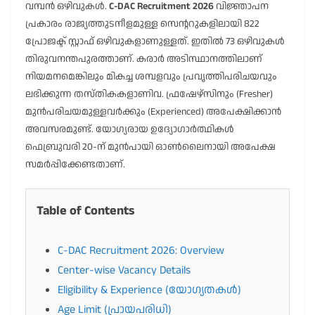
വമ്പൻ ഒഴിവുകൾ.
C-DAC Recruitment 2026
വിജ്ഞാപന
പ്രകാരം രാജ്യത്തുടനീളമുള്ള സെന്ററുകളിലായി 822
പ്രോജക്ട് സ്റ്റാഫ് ഒഴിവുകളാണുള്ളത്. ഇതിൽ 73 ഒഴിവുകൾ
തിരുവനന്തപുരത്താണ്. കരാർ അടിസ്ഥാനത്തിലാണ്
നിയമനമെങ്കിലും മികച്ച ശമ്പളവും പ്രവൃത്തിപരിചയവും
ലഭിക്കുന്ന തസ്തികകളാണിവ. ഫ്രഷേഴ്സിനും (Fresher)
മുൻപരിചയമുള്ളവർക്കും (Experienced) അപേക്ഷിക്കാൻ
അവസരമുണ്ട്. യോഗ്യരായ ഉദ്യോഗാർത്ഥികൾ
ഫെബ്രുവരി 20-ന് മുൻപായി ഓൺലൈനായി അപേക്ഷ
സമർപ്പിക്കേണ്ടതാണ്.
Table of Contents
C-DAC Recruitment 2026: Overview
Center-wise Vacancy Details
Eligibility & Experience (യോഗ്യതകൾ)
Age Limit (പ്രായപരിധി)