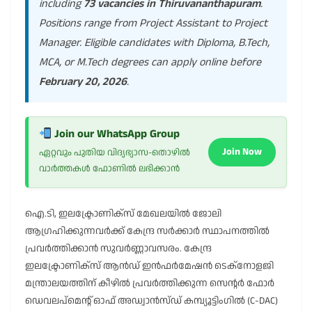
including
73 vacancies in Thiruvananthapuram
.
Positions range from Project Assistant to Project
Manager. Eligible candidates with Diploma, B.Tech,
MCA, or M.Tech degrees can apply online before
February 20, 2026
.
Join our WhatsApp Group
Join Now
ഏറ്റവും പുതിയ വിദ്യഭ്യാസ-തൊഴിൽ
വാർത്തകൾ ഫോണിൽ ലഭിക്കാൻ
ഐ.ടി, ഇലക്ട്രോണിക്സ് മേഖലയിൽ ജോലി
ആഗ്രഹിക്കുന്നവർക്ക് കേന്ദ്ര സർക്കാർ സ്ഥാപനത്തിൽ
പ്രവർത്തിക്കാൻ സുവർണ്ണാവസരം. കേന്ദ്ര
ഇലക്ട്രോണിക്സ് ആൻഡ് ഇൻഫർമേഷൻ ടെക്നോളജി
മന്ത്രാലയത്തിന് കീഴിൽ പ്രവർത്തിക്കുന്ന സെന്റർ ഫോർ
ഡെവലപ്‌മെന്റ് ഓഫ് അഡ്വാൻസ്ഡ് കമ്പ്യൂട്ടിംഗിൽ (C-DAC)