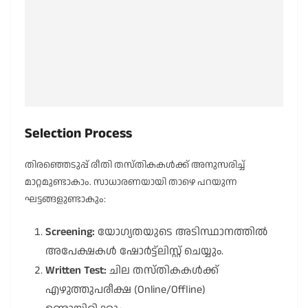
Selection Process
തിരഞ്ഞെടുപ്പ് രീതി തസ്തികകൾക്ക് അനുസരിച്ച്
മാറ്റമുണ്ടാകാം. സാധാരണയായി താഴെ പറയുന്ന
ഘട്ടങ്ങളുണ്ടാകും:
Screening:
യോഗ്യതയുടെ അടിസ്ഥാനത്തിൽ
അപേക്ഷകൾ ഷോർട്ട്‌ലിസ്റ്റ് ചെയ്യും.
Written Test:
ചില തസ്തികകൾക്ക്
എഴുത്തുപരീക്ഷ (Online/Offline)