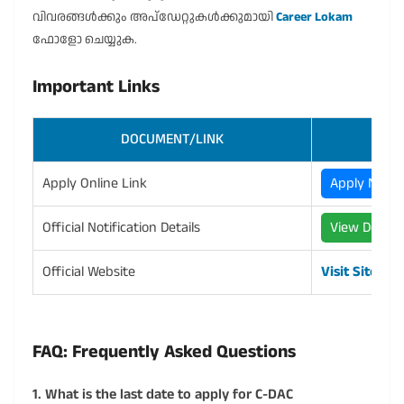
വിവരങ്ങൾക്കും അപ്‌ഡേറ്റുകൾക്കുമായി
Career Lokam
ഫോളോ ചെയ്യുക.
Important Links
DOCUMENT/LINK
ACT
Apply Online Link
Apply Now
Official Notification Details
View Details
Official Website
Visit Site
FAQ: Frequently Asked Questions
1. What is the last date to apply for C-DAC