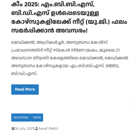
കീം 2025: എം.ബി.ബി.എസ്,
ബി.ഡി.എസ് ഉൾപ്പെടെയുള്ള
കോഴ്സുകളിലേക്ക് നീറ്റ് (യു.ജി.) ഫലം
സമർപ്പിക്കാൻ അവസരം!
മെഡിക്കൽ, അഗ്രികൾച്ചർ, അനുബന്ധ കോഴ്സ്
പ്രവേശനത്തിന് നീറ്റ് സ്കോർ നിർണായകം; ജൂലൈ 21
അവസാന തീയതി! കേരളത്തിലെ മെഡിക്കൽ, മെഡിക്കൽ
അനുബന്ധ കോഴ്സുകളായ എം.ബി.ബി.എസ്. (MBBS),
ബി.ഡി.എസ്.
Read More
EDUCATION
KEAM
16 July, 2025
Raouf Elettil