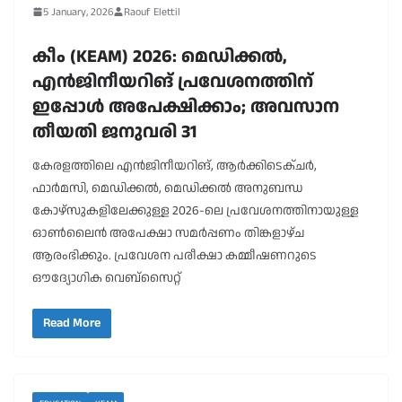
5 January, 2026
Raouf Elettil
കീം (KEAM) 2026: മെഡിക്കൽ,
എൻജിനീയറിങ് പ്രവേശനത്തിന്
ഇപ്പോൾ അപേക്ഷിക്കാം; അവസാന
തീയതി ജനുവരി 31
കേരളത്തിലെ എൻജിനീയറിങ്, ആർക്കിടെക്ചർ,
ഫാർമസി, മെഡിക്കൽ, മെഡിക്കൽ അനുബന്ധ
കോഴ്സുകളിലേക്കുള്ള 2026-ലെ പ്രവേശനത്തിനായുള്ള
ഓൺലൈൻ അപേക്ഷാ സമർപ്പണം തിങ്കളാഴ്ച
ആരംഭിക്കും. പ്രവേശന പരീക്ഷാ കമ്മീഷണറുടെ
ഔദ്യോഗിക വെബ്സൈറ്റ്
Read More