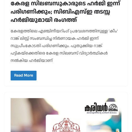
കേരള സിലബസുകാരുടെ ഹർജി ഇന്ന്
പരിഗണിക്കും; സിബിഎസ്ഇ തടസ്സ
ഹർജിയുമായി രംഗത്ത്
കേരളത്തിലെ എഞ്ചിനീയറിംഗ് പ്രവേശനത്തിനുള്ള ‘കീം’
റാങ്ക് ലിസ്റ്റ് സംബന്ധിച്ച നിർണായക ഹർജി ഇന്ന്
സുപ്രീംകോടതി പരിഗണിക്കും. പുതുക്കിയ റാങ്ക്
പട്ടികയ്ക്കെതിരെ കേരള സിലബസ് വിദ്യാർത്ഥികൾ
നൽകിയ ഹർജിയാണ്
Read More