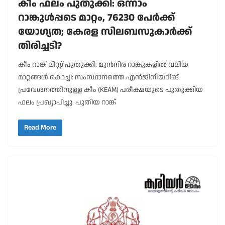
കീം ഫലം പുതുക്കി: ഒന്നാം
റാങ്കുൾപ്പടെ മാറ്റം, 76230 പേർക്ക്
യോഗ്യത; കേരള സിലബസുകാർക്ക്
തിരിച്ചടി?
കീം റാങ്ക് ലിസ്റ്റ് പുതുക്കി: മുൻനിര റാങ്കുകളിൽ വലിയ
മാറ്റങ്ങൾ കൊച്ചി: സംസ്ഥാനത്തെ എൻജിനീയറിങ്
പ്രവേശനത്തിനുള്ള കീം (KEAM) പരീക്ഷയുടെ പുതുക്കിയ
ഫലം പ്രഖ്യാപിച്ചു. പുതിയ റാങ്ക്
Read More