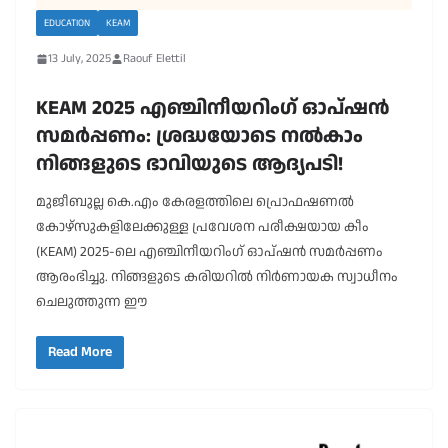
EDUCATION
KEAM
13 July, 2025
Raouf Elettil
KEAM 2025 എഞ്ചിനീയറിംഗ് ഓപ്ഷൻ
സമർപ്പണം: ശ്രദ്ധയോടെ നൽകാം
നിങ്ങളുടെ ഭാവിയുടെ ആദ്യപടി!
മുജീബുല്ല കെ.എം കേരളത്തിലെ പ്രൊഫഷണൽ
കോഴ്സുകളിലേക്കുള്ള പ്രവേശന പരീക്ഷയായ കീം
(KEAM) 2025-ലെ എഞ്ചിനീയറിംഗ് ഓപ്ഷൻ സമർപ്പണം
ആരംഭിച്ചു. നിങ്ങളുടെ കരിയറിൽ നിർണായക സ്വാധീനം
ചെലുത്തുന്ന ഈ
Read More