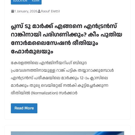
EDUCATION
KEAM
1 January, 2026
Raouf Elettil
പ്ലസ് ടു മാർക്ക് എങ്ങനെ എൻട്രൻസ്
റാങ്കിനായി പരിഗണിക്കും? കീം പുതിയ
നോർമലൈസേഷൻ രീതിയും
ഫോർമുലയും
കേരളത്തിലെ എൻജിനീയറിംഗ് ബിരുദ
പ്രവേശനത്തിനായുള്ള റാങ്ക് പട്ടിക തയ്യാറാക്കുമ്പോൾ
എൻട്രൻസ് പരീക്ഷയിലെ മാർക്കും 12-ാം ക്ലാസിലെ
മാർക്കും തുല്യ വെയിറ്റേജ് നൽകി കൂട്ടിച്ചേർക്കുന്ന
രീതിയിൽ (Normalization) സർക്കാർ
Read More