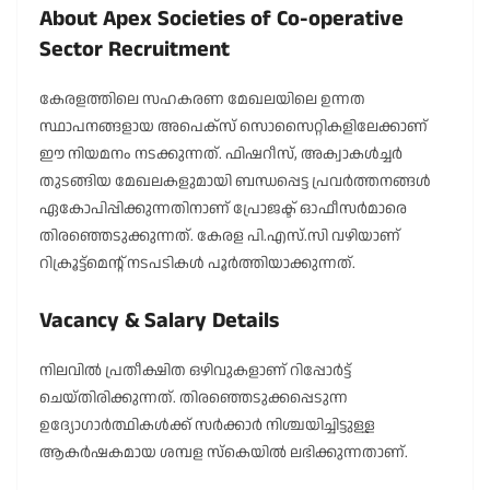
About Apex Societies of Co-operative
Sector Recruitment
കേരളത്തിലെ സഹകരണ മേഖലയിലെ ഉന്നത
സ്ഥാപനങ്ങളായ അപെക്‌സ് സൊസൈറ്റികളിലേക്കാണ്
ഈ നിയമനം നടക്കുന്നത്. ഫിഷറീസ്, അക്വാകൾച്ചർ
തുടങ്ങിയ മേഖലകളുമായി ബന്ധപ്പെട്ട പ്രവർത്തനങ്ങൾ
ഏകോപിപ്പിക്കുന്നതിനാണ് പ്രോജക്ട് ഓഫീസർമാരെ
തിരഞ്ഞെടുക്കുന്നത്. കേരള പി.എസ്.സി വഴിയാണ്
റിക്രൂട്ട്‌മെന്റ് നടപടികൾ പൂർത്തിയാക്കുന്നത്.
Vacancy & Salary Details
നിലവിൽ പ്രതീക്ഷിത ഒഴിവുകളാണ് റിപ്പോർട്ട്
ചെയ്തിരിക്കുന്നത്. തിരഞ്ഞെടുക്കപ്പെടുന്ന
ഉദ്യോഗാർത്ഥികൾക്ക് സർക്കാർ നിശ്ചയിച്ചിട്ടുള്ള
ആകർഷകമായ ശമ്പള സ്കെയിൽ ലഭിക്കുന്നതാണ്.