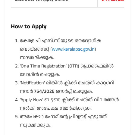
How to Apply
കേരള പി.എസ്.സിയുടെ ഔദ്യോഗിക
വെബ്‌സൈറ്റ് (
www.keralapsc.gov.in
)
സന്ദർശിക്കുക.
‘One Time Registration’ (OTR) പ്രൊഫൈലിൽ
ലോഗിൻ ചെയ്യുക.
‘Notification’ ലിങ്കിൽ ക്ലിക്ക് ചെയ്ത് കാറ്റഗറി
നമ്പർ
754/2025
സെർച്ച് ചെയ്യുക.
‘Apply Now’ ബട്ടൺ ക്ലിക്ക് ചെയ്ത് വിവരങ്ങൾ
നൽകി അപേക്ഷ സമർപ്പിക്കുക.
അപേക്ഷാ ഫോമിന്റെ പ്രിന്റൗട്ട് എടുത്ത്
സൂക്ഷിക്കുക.