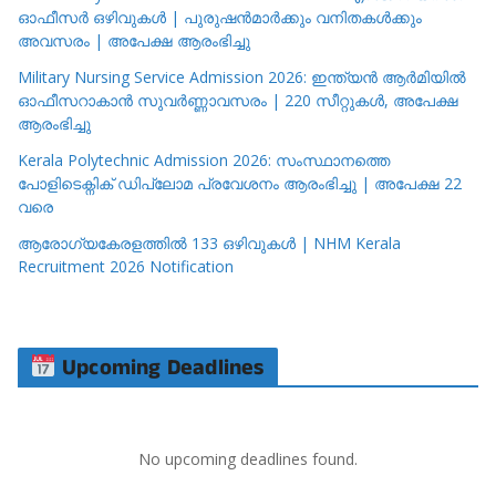
ഓഫീസർ ഒഴിവുകൾ | പുരുഷൻമാർക്കും വനിതകൾക്കും
അവസരം | അപേക്ഷ ആരംഭിച്ചു
Military Nursing Service Admission 2026: ഇന്ത്യൻ ആർമിയിൽ
ഓഫീസറാകാൻ സുവർണ്ണാവസരം | 220 സീറ്റുകൾ, അപേക്ഷ
ആരംഭിച്ചു
Kerala Polytechnic Admission 2026: സംസ്ഥാനത്തെ
പോളിടെക്നിക് ഡിപ്ലോമ പ്രവേശനം ആരംഭിച്ചു | അപേക്ഷ 22
വരെ
ആരോഗ്യകേരളത്തിൽ 133 ഒഴിവുകൾ | NHM Kerala
Recruitment 2026 Notification
Upcoming Deadlines
No upcoming deadlines found.