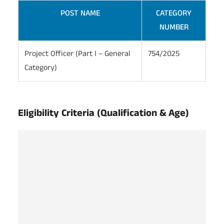
POST NAME
CATEGORY
SA
NUMBER
Project Officer (Part I – General
754/2025
₹ 1
Category)
25,
Eligibility Criteria (Qualification & Age)