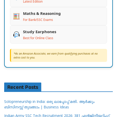
Latest Edition
Maths & Reasoning
For Bank/SSC Exams
Study Earphones
Best for Online Class
*As an Amazon Associate, we earn from qualifying purchases at no
extra cost to you.
Recent Posts
Solopreneurship in India: ഒരു ലാപ്ടോപ്പ് മതി.. ആർക്കും
ബിസിനസ്സ് തുടങ്ങാം | Business Ideas
Indian Army SSC Tech Recruitment 2026: 381 എൻജിനീയറിംഗ്