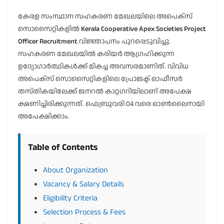
കേരള സംസ്ഥാന സഹകരണ മേഖലയിലെ അപെക്‌സ്
സൊസൈറ്റികളില്‍
Kerala Cooperative Apex Societies Project
Officer Recruitment
വിജ്ഞാപനം പുറപ്പെടുവിച്ചു.
സഹകരണ മേഖലയിൽ കരിയർ ആഗ്രഹിക്കുന്ന
ഉദ്യോഗാർത്ഥികൾക്ക് മികച്ച അവസരമാണിത്. വിവിധ
അപെക്സ് സൊസൈറ്റികളിലെ പ്രോജക്ട് ഓഫീസർ
തസ്തികയിലേക്ക് ജനറൽ കാറ്റഗറിയിലാണ് അപേക്ഷ
ക്ഷണിച്ചിരിക്കുന്നത്. ഫെബ്രുവരി 04 വരെ ഓൺലൈനായി
അപേക്ഷിക്കാം.
Table of Contents
About Organization
Vacancy & Salary Details
Eligibility Criteria
Selection Process & Fees