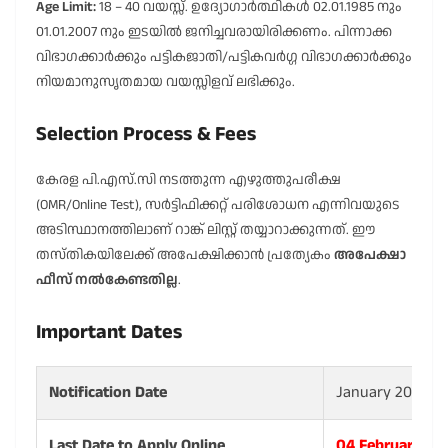
Age Limit:
18 – 40 വയസ്സ്. ഉദ്യോഗാർത്ഥികൾ 02.01.1985 നും
01.01.2007 നും ഇടയിൽ ജനിച്ചവരായിരിക്കണം. പിന്നാക്ക
വിഭാഗക്കാർക്കും പട്ടികജാതി/പട്ടികവർഗ്ഗ വിഭാഗക്കാർക്കും
നിയമാനുസൃതമായ വയസ്സിളവ് ലഭിക്കും.
Selection Process & Fees
കേരള പി.എസ്.സി നടത്തുന്ന എഴുത്തുപരീക്ഷ
(OMR/Online Test), സർട്ടിഫിക്കറ്റ് പരിശോധന എന്നിവയുടെ
അടിസ്ഥാനത്തിലാണ് റാങ്ക് ലിസ്റ്റ് തയ്യാറാക്കുന്നത്. ഈ
തസ്തികയിലേക്ക് അപേക്ഷിക്കാൻ പ്രത്യേകം
അപേക്ഷാ
ഫീസ് നൽകേണ്ടതില്ല
.
Important Dates
Notification Date
January 2026
Last Date to Apply Online
04 February 20