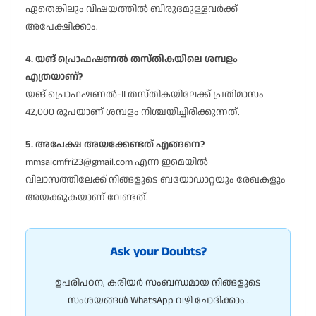
ഏതെങ്കിലും വിഷയത്തിൽ ബിരുദമുള്ളവർക്ക്
അപേക്ഷിക്കാം.
4. യങ് പ്രൊഫഷണൽ തസ്തികയിലെ ശമ്പളം
എത്രയാണ്?
യങ് പ്രൊഫഷണൽ-II തസ്തികയിലേക്ക് പ്രതിമാസം
42,000 രൂപയാണ് ശമ്പളം നിശ്ചയിച്ചിരിക്കുന്നത്.
5. അപേക്ഷ അയക്കേണ്ടത് എങ്ങനെ?
mmsaicmfri23@gmail.com എന്ന ഇമെയിൽ
വിലാസത്തിലേക്ക് നിങ്ങളുടെ ബയോഡാറ്റയും രേഖകളും
അയക്കുകയാണ് വേണ്ടത്.
Ask your Doubts?
ഉപരിപഠന, കരിയർ സംബന്ധമായ നിങ്ങളുടെ
സംശയങ്ങൾ WhatsApp വഴി ചോദിക്കാം .