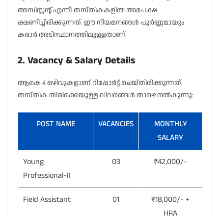
അസിസ്റ്റന്റ് എന്നീ തസ്തികകളിൽ അപേക്ഷ
ക്ഷണിച്ചിരിക്കുന്നത്. ഈ നിയമനങ്ങൾ പൂർണ്ണമായും
കരാർ അടിസ്ഥാനത്തിലുള്ളതാണ്.
2. Vacancy & Salary Details
ആകെ 4 ഒഴിവുകളാണ് റിപ്പോർട്ട് ചെയ്തിരിക്കുന്നത്.
തസ്തിക തിരിക്കെയുള്ള വിവരങ്ങൾ താഴെ നൽകുന്നു:
POST NAME
VACANCIES
MONTHLY
SALARY
Young
03
₹42,000/-
Professional-II
Field Assistant
01
₹18,000/- +
HRA