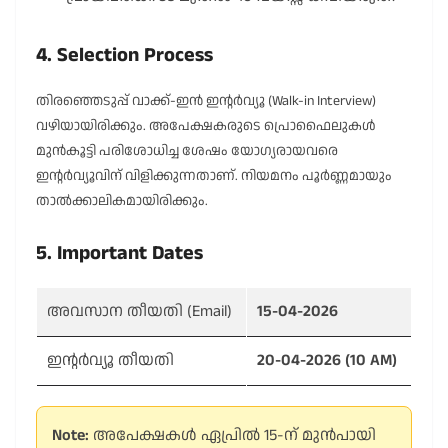
4. Selection Process
തിരഞ്ഞെടുപ്പ് വാക്ക്-ഇൻ ഇന്റർവ്യൂ (Walk-in Interview)
വഴിയായിരിക്കും. അപേക്ഷകരുടെ പ്രൊഫൈലുകൾ
മുൻകൂട്ടി പരിശോധിച്ച ശേഷം യോഗ്യരായവരെ
ഇന്റർവ്യൂവിന് വിളിക്കുന്നതാണ്. നിയമനം പൂർണ്ണമായും
താൽക്കാലികമായിരിക്കും.
5. Important Dates
അവസാന തീയതി (Email)
15-04-2026
ഇന്റർവ്യൂ തീയതി
20-04-2026 (10 AM)
Note:
അപേക്ഷകൾ ഏപ്രിൽ 15-ന് മുൻപായി