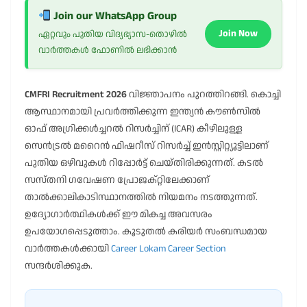
Join our WhatsApp Group
Join Now
ഏറ്റവും പുതിയ വിദ്യഭ്യാസ-തൊഴിൽ
വാർത്തകൾ ഫോണിൽ ലഭിക്കാൻ
CMFRI Recruitment 2026
വിജ്ഞാപനം പുറത്തിറങ്ങി. കൊച്ചി
ആസ്ഥാനമായി പ്രവർത്തിക്കുന്ന ഇന്ത്യൻ കൗൺസിൽ
ഓഫ് അഗ്രിക്കൾച്ചറൽ റിസർച്ചിന് (ICAR) കീഴിലുള്ള
സെൻട്രൽ മറൈൻ ഫിഷറീസ് റിസർച്ച് ഇൻസ്റ്റിറ്റ്യൂട്ടിലാണ്
പുതിയ ഒഴിവുകൾ റിപ്പോർട്ട് ചെയ്തിരിക്കുന്നത്. കടൽ
സസ്തനി ഗവേഷണ പ്രോജക്റ്റിലേക്കാണ്
താൽക്കാലികാടിസ്ഥാനത്തിൽ നിയമനം നടത്തുന്നത്.
ഉദ്യോഗാർത്ഥികൾക്ക് ഈ മികച്ച അവസരം
ഉപയോഗപ്പെടുത്താം. കൂടുതൽ കരിയർ സംബന്ധമായ
വാർത്തകൾക്കായി
Career Lokam Career Section
സന്ദർശിക്കുക.