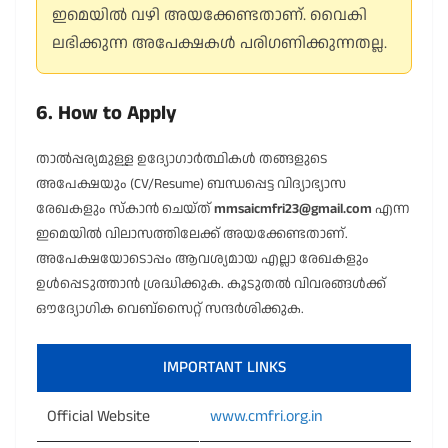
ഇമെയിൽ വഴി അയക്കേണ്ടതാണ്. വൈകി
ലഭിക്കുന്ന അപേക്ഷകൾ പരിഗണിക്കുന്നതല്ല.
6. How to Apply
താൽപ്പര്യമുള്ള ഉദ്യോഗാർത്ഥികൾ തങ്ങളുടെ
അപേക്ഷയും (CV/Resume) ബന്ധപ്പെട്ട വിദ്യാഭ്യാസ
രേഖകളും സ്കാൻ ചെയ്ത്
mmsaicmfri23@gmail.com
എന്ന
ഇമെയിൽ വിലാസത്തിലേക്ക് അയക്കേണ്ടതാണ്.
അപേക്ഷയോടൊപ്പം ആവശ്യമായ എല്ലാ രേഖകളും
ഉൾപ്പെടുത്താൻ ശ്രദ്ധിക്കുക. കൂടുതൽ വിവരങ്ങൾക്ക്
ഔദ്യോഗിക വെബ്സൈറ്റ് സന്ദർശിക്കുക.
IMPORTANT LINKS
Official Website
www.cmfri.org.in