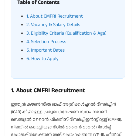
Table of Contents
1. About CMFRI Recruitment
2. Vacancy & Salary Details
3. Eligibility Criteria (Qualification & Age)
4. Selection Process
5. Important Dates
6. How to Apply
1. About CMFRI Recruitment
ഇന്ത്യൻ കൗൺസിൽ ഓഫ് അഗ്രിക്കൾച്ചറൽ റിസർച്ചിന്
(ICAR) കീഴിലുള്ള പ്രമുഖ ഗവേഷണ സ്ഥാപനമാണ്
സെൻട്രൽ മറൈൻ ഫിഷറീസ് റിസർച്ച് ഇൻസ്റ്റിറ്റ്യൂട്ട് (CMFRI).
നിലവിൽ കൊച്ചി യൂണിറ്റിൽ മറൈൻ മാമൽ റിസർച്ച്
പ്രോജക്റ്റിലേക്കാണ് യങ് പ്രൊഫഷണൽ (YP-II), ഫീൽഡ്