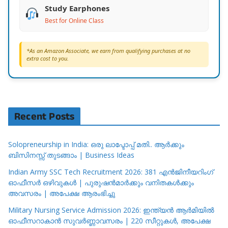
Study Earphones
Best for Online Class
*As an Amazon Associate, we earn from qualifying purchases at no
extra cost to you.
Recent Posts
Solopreneurship in India: ഒരു ലാപ്ടോപ്പ് മതി.. ആർക്കും
ബിസിനസ്സ് തുടങ്ങാം | Business Ideas
Indian Army SSC Tech Recruitment 2026: 381 എൻജിനീയറിംഗ്
ഓഫീസർ ഒഴിവുകൾ | പുരുഷൻമാർക്കും വനിതകൾക്കും
അവസരം | അപേക്ഷ ആരംഭിച്ചു
Military Nursing Service Admission 2026: ഇന്ത്യൻ ആർമിയിൽ
ഓഫീസറാകാൻ സുവർണ്ണാവസരം | 220 സീറ്റുകൾ, അപേക്ഷ