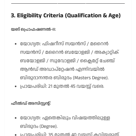
3. Eligibility Criteria (Qualification & Age)
യങ് പ്രൊഫഷണൽ-II:
യോഗ്യത: ഫിഷറീസ് സയൻസ് / മറൈൻ
സയൻസ് / മറൈൻ ബയോളജി / അക്വാറ്റിക്
ബയോളജി / സുവോളജി / ക്ലൈമറ്റ് ചേഞ്ച്
ആൻഡ് അഡാപ്റ്റേഷൻ എന്നിവയിൽ
ബിരുദാനന്തര ബിരുദം (Masters Degree).
പ്രായപരിധി: 21 മുതൽ 45 വയസ്സ് വരെ.
ഫീൽഡ് അസിസ്റ്റന്റ്:
യോഗ്യത: ഏതെങ്കിലും വിഷയത്തിലുള്ള
ബിരുദം (Degree).
പ്രായപരിധി: 35 മുതൽ 40 വയസ്സ് കവിയരുത്.