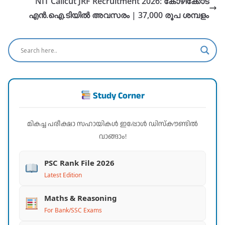
NIT Calicut JRF Recruitment 2026: കോഴിക്കോട്
എൻ.ഐ.ടിയിൽ അവസരം | 37,000 രൂപ ശമ്പളം
Study Corner
മികച്ച പരീക്ഷാ സഹായികൾ ഇപ്പോൾ ഡിസ്കൗണ്ടിൽ
വാങ്ങാം!
PSC Rank File 2026
Latest Edition
Maths & Reasoning
For Bank/SSC Exams