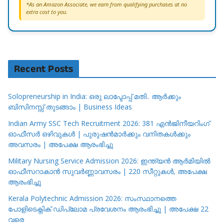
*As an Amazon Associate, we earn from qualifying purchases at no
extra cost to you.
Recent Posts
Solopreneurship in India: ഒരു ലാപ്ടോപ്പ് മതി.. ആർക്കും
ബിസിനസ്സ് തുടങ്ങാം | Business Ideas
Indian Army SSC Tech Recruitment 2026: 381 എൻജിനീയറിംഗ്
ഓഫീസർ ഒഴിവുകൾ | പുരുഷൻമാർക്കും വനിതകൾക്കും
അവസരം | അപേക്ഷ ആരംഭിച്ചു
Military Nursing Service Admission 2026: ഇന്ത്യൻ ആർമിയിൽ
ഓഫീസറാകാൻ സുവർണ്ണാവസരം | 220 സീറ്റുകൾ, അപേക്ഷ
ആരംഭിച്ചു
Kerala Polytechnic Admission 2026: സംസ്ഥാനത്തെ
പോളിടെക്നിക് ഡിപ്ലോമ പ്രവേശനം ആരംഭിച്ചു | അപേക്ഷ 22
വരെ