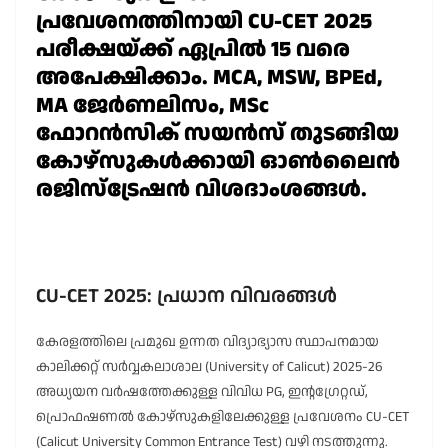
പ്രവേശനത്തിനായി CU-CET 2025
പരീക്ഷയ്ക്ക് ഏപ്രിൽ 15 വരെ
അപേക്ഷിക്കാം. MCA, MSW, BPEd,
MA ജേർണലിസം, MSc
ഫോറൻസിക് സയൻസ് തുടങ്ങിയ
കോഴ്സുകൾക്കായി ഓൺലൈൻ
രജിസ്ട്രേഷൻ വിശദാംശങ്ങൾ.
CU-CET 2025: പ്രധാന വിവരങ്ങൾ
കേരളത്തിലെ പ്രമുഖ ഉന്നത വിദ്യാഭ്യാസ സ്ഥാപനമായ
കാലിക്കറ്റ് സർവ്വകലാശാല (University of Calicut) 2025-26
അധ്യയന വർഷത്തേക്കുള്ള വിവിധ PG, ഇന്റഗ്രേറ്റഡ്,
പ്രൊഫഷണൽ കോഴ്സുകളിലേക്കുള്ള പ്രവേശനം CU-CET
(Calicut University Common Entrance Test) വഴി നടത്തുന്നു.