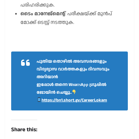
പരിഹരിക്കുക.
ടൈം മാനേജ്മെന്റ്
: പരീക്ഷയ്ക്ക് മുൻപ്
മോക്ക് ടെസ്റ്റ് നടത്തുക.
പുതിയ തൊഴിൽ അവസരങ്ങളും
വിദ്യഭ്യാസ വാർത്തകളും ദിവസവും
അറിയാൻ
ഇപ്പോൾ തന്നെ WнaтѕAρρ ഗ്രൂപ്പിൽ
ജോയിൻ ചെയ്യൂ..
https://bn1.short.gy/CareerLokam
Share this: