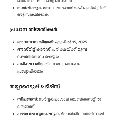
ഡെബിറ്റ് കാർഡ്, നെറ്റ് ബാങ്കിംഗ്).
സമർപ്പിക്കുക
: അപേക്ഷ സൈന് അപ്പ് ചെയ്ത് പ്രിന്റ്
ഔട്ട് സൂക്ഷിക്കുക.
പ്രധാന തീയതികൾ
അവസാന തീയതി
:
ഏപ്രിൽ 15, 2025
അഡ്മിറ്റ് കാർഡ്
: പരീക്ഷയ്ക്ക് മുമ്പ്
ഡൗൺലോഡ് ചെയ്യാം
പരീക്ഷാ തീയതി
: സർവ്വകലാശാല
പ്രഖ്യാപിക്കും
തയ്യാറെടുപ്പ് & ടിപ്പ്സ്
സിലബസ്
: സർവ്വകലാശാല വെബ്സൈറ്റിൽ
ലഭ്യമാണ്.
പഴയ ചോദ്യപേപ്പറുകൾ
: പരിശീലനത്തിനായി