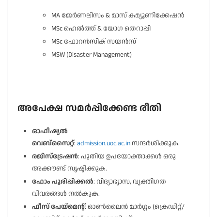
MA ജേർണലിസം & മാസ് കമ്യൂണിക്കേഷൻ
MSc ഹെൽത്ത് & യോഗ തെറാപ്പി
MSc ഫോറൻസിക് സയൻസ്
MSW (Disaster Management)
അപേക്ഷ സമർപ്പിക്കേണ്ട രീതി
ഓഫീഷ്യൽ
വെബ്സൈറ്റ്
:
admission.uoc.ac.in
സന്ദർശിക്കുക.
രജിസ്ട്രേഷൻ
: പുതിയ ഉപയോക്താക്കൾ ഒരു
അക്കൗണ്ട് സൃഷ്ടിക്കുക.
ഫോം പൂരിപ്പിക്കൽ
: വിദ്യാഭ്യാസ, വ്യക്തിഗത
വിവരങ്ങൾ നൽകുക.
ഫീസ് പേയ്മെന്റ്
: ഓൺലൈൻ മാർഗ്ഗം (ക്രെഡിറ്റ്/