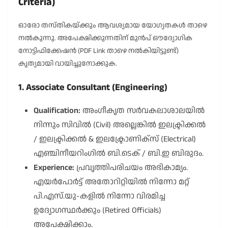
Criteria)
ഓരോ തസ്തികയ്ക്കും ആവശ്യമായ യോഗ്യതകൾ താഴെ
നൽകുന്നു. അപേക്ഷിക്കുന്നതിന് മുൻപ് ഔദ്യോഗിക
നോട്ടിഫിക്കേഷൻ (PDF Link താഴെ നൽകിയിട്ടുണ്ട്)
കൃത്യമായി വായിച്ചുനോക്കുക.
1. Associate Consultant (Engineering)
Qualification:
അംഗീകൃത സർവകലാശാലയിൽ
നിന്നും സിവിൽ (Civil) അല്ലെങ്കിൽ ഇലക്ട്രിക്കൽ
/ ഇലക്ട്രിക്കൽ & ഇലക്ട്രോണിക്സ് (Electrical)
എഞ്ചിനീയറിംഗിൽ ബി.ടെക് / ബി.ഇ ബിരുദം.
Experience:
പ്രവൃത്തിപരിചയം അഭികാമ്യം.
എയർപോർട്ട് അതോറിറ്റിയിൽ നിന്നോ മറ്റ്
പി.എസ്.യു-കളിൽ നിന്നോ വിരമിച്ച
ഉദ്യോഗസ്ഥർക്കും (Retired Officials)
അപേക്ഷിക്കാം.