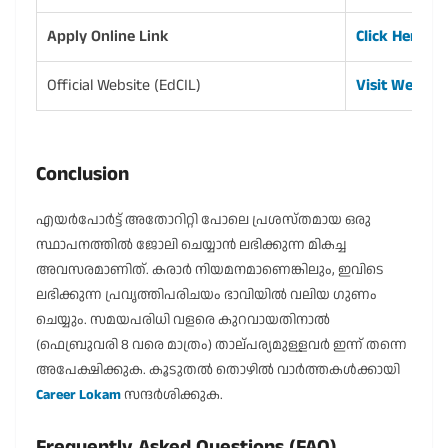
Apply Online Link
Click Here to
Official Website (EdCIL)
Visit Website
Conclusion
എയർപോർട്ട് അതോറിറ്റി പോലെ പ്രശസ്തമായ ഒരു
സ്ഥാപനത്തിൽ ജോലി ചെയ്യാൻ ലഭിക്കുന്ന മികച്ച
അവസരമാണിത്. കരാർ നിയമനമാണെങ്കിലും, ഇവിടെ
ലഭിക്കുന്ന പ്രവൃത്തിപരിചയം ഭാവിയിൽ വലിയ ഗുണം
ചെയ്യും. സമയപരിധി വളരെ കുറവായതിനാൽ
(ഫെബ്രുവരി 8 വരെ മാത്രം) താല്പര്യമുള്ളവർ ഇന്ന് തന്നെ
അപേക്ഷിക്കുക. കൂടുതൽ തൊഴിൽ വാർത്തകൾക്കായി
Career Lokam
സന്ദർശിക്കുക.
Frequently Asked Questions (FAQ)