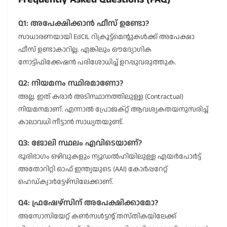
Q1: അപേക്ഷിക്കാൻ ഫീസ് ഉണ്ടോ?
സാധാരണയായി EdCIL റിക്രൂട്ട്മെന്റുകൾക്ക് അപേക്ഷാ
ഫീസ് ഉണ്ടാകാറില്ല. എങ്കിലും ഔദ്യോഗിക
നോട്ടിഫിക്കേഷൻ പരിശോധിച്ച് ഉറപ്പുവരുത്തുക.
Q2: നിയമനം സ്ഥിരമാണോ?
അല്ല. ഇത് കരാർ അടിസ്ഥാനത്തിലുള്ള (Contractual)
നിയമനമാണ്. എന്നാൽ പ്രോജക്റ്റ് ആവശ്യകതയനുസരിച്ച്
കാലാവധി നീട്ടാൻ സാധ്യതയുണ്ട്.
Q3: ജോലി സ്ഥലം എവിടെയാണ്?
ഭൂരിഭാഗം ഒഴിവുകളും ന്യൂഡൽഹിയിലുള്ള എയർപോർട്ട്
അതോറിറ്റി ഓഫ് ഇന്ത്യയുടെ (AAI) കോർപ്പറേറ്റ്
ഹെഡ്ക്വാർട്ടേഴ്സിലേക്കാണ്.
Q4: ഫ്രഷേഴ്സിന് അപേക്ഷിക്കാമോ?
അസോസിയേറ്റ് കൺസൾട്ടന്റ് തസ്തികയിലേക്ക്