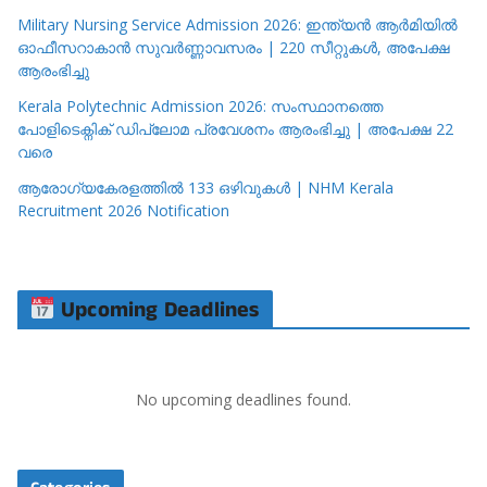
Military Nursing Service Admission 2026: ഇന്ത്യൻ ആർമിയിൽ
ഓഫീസറാകാൻ സുവർണ്ണാവസരം | 220 സീറ്റുകൾ, അപേക്ഷ
ആരംഭിച്ചു
Kerala Polytechnic Admission 2026: സംസ്ഥാനത്തെ
പോളിടെക്നിക് ഡിപ്ലോമ പ്രവേശനം ആരംഭിച്ചു | അപേക്ഷ 22
വരെ
ആരോഗ്യകേരളത്തിൽ 133 ഒഴിവുകൾ | NHM Kerala
Recruitment 2026 Notification
Upcoming Deadlines
No upcoming deadlines found.