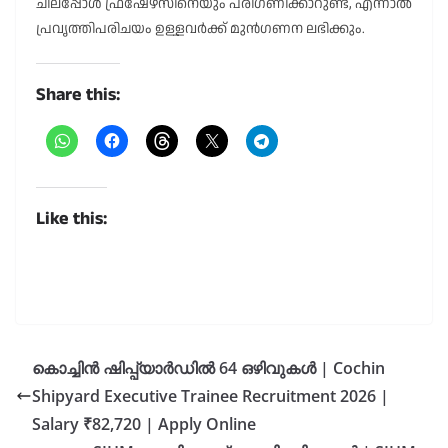
ചിലപ്പോൾ ഫ്രഷേഴ്സിനെയും പരിഗണിക്കാറുണ്ട്, എന്നാൽ
പ്രവൃത്തിപരിചയം ഉള്ളവർക്ക് മുൻഗണന ലഭിക്കും.
Share this:
Like this:
കൊച്ചിൻ ഷിപ്പ്‌യാർഡിൽ 64 ഒഴിവുകൾ | Cochin
Shipyard Executive Trainee Recruitment 2026 |
Salary ₹82,720 | Apply Online