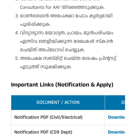
Consultants for AAI’ തിരഞ്ഞെടുക്കുക.
ഓൺലൈൻ അപേക്ഷാ ഫോം കൃത്യമായി
പൂരിപ്പിക്കുക.
വിദ്യാഭ്യാസ യോഗ്യത, പ്രായം, മുൻപരിചയം
എന്നിവ തെളിയിക്കുന്ന രേഖകൾ സ്കാൻ
ചെയ്ത് അപ്‌ലോഡ് ചെയ്യുക.
അപേക്ഷ സബ്മിറ്റ് ചെയ്ത ശേഷം പ്രിന്റൗട്ട്
എടുത്ത് സൂക്ഷിക്കുക.
Important Links (Notification & Apply)
DOCUMENT / ACTION
DIRECT
Notification PDF (Civil/Electrical)
Download P
Notification PDF (CSR Dept)
Download P