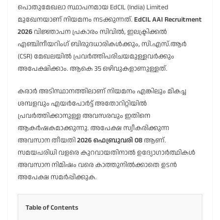
പൊതുമേഖലാ സ്ഥാപനമായ EdCIL (India) Limited
മുഖേനയാണ് നിയമനം നടക്കുന്നത്.
EdCIL AAI Recruitment
2026
വിജ്ഞാപന പ്രകാരം സിവിൽ, ഇലക്ട്രിക്കൽ
എഞ്ചിനീയറിംഗ് ബിരുദധാരികൾക്കും, സി.എസ്.ആർ
(CSR) മേഖലയിൽ പ്രവർത്തിപരിചയമുള്ളവർക്കും
അപേക്ഷിക്കാം. ആകെ 35 ഒഴിവുകളാണുള്ളത്.
കരാർ അടിസ്ഥാനത്തിലാണ് നിയമനം എങ്കിലും മികച്ച
ശമ്പളവും എയർപോർട്ട് അതോറിറ്റിയിൽ
പ്രവർത്തിക്കാനുള്ള അവസരവും ഇതിനെ
ആകർഷകമാക്കുന്നു. അപേക്ഷ സ്വീകരിക്കുന്ന
അവസാന തീയതി
2026 ഫെബ്രുവരി 08
ആണ്.
സമയപരിധി വളരെ കുറവായതിനാൽ ഉദ്യോഗാർത്ഥികൾ
അവസാന നിമിഷം വരെ കാത്തുനിൽക്കാതെ ഉടൻ
അപേക്ഷ സമർപ്പിക്കുക.
Table of Contents