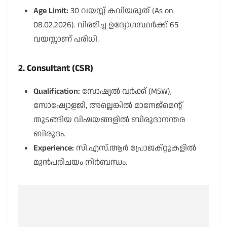
Age Limit:
30 വയസ്സ് കവിയരുത് (As on
08.02.2026). വിരമിച്ച ഉദ്യോഗസ്ഥർക്ക് 65
വയസ്സാണ് പരിധി.
2. Consultant (CSR)
Qualification:
സോഷ്യൽ വർക്ക് (MSW),
സോഷ്യോളജി, അല്ലെങ്കിൽ മാനേജ്‌മെന്റ്
തുടങ്ങിയ വിഷയങ്ങളിൽ ബിരുദാനന്തര
ബിരുദം.
Experience:
സി.എസ്.ആർ പ്രോജക്റ്റുകളിൽ
മുൻപരിചയം നിർബന്ധം.