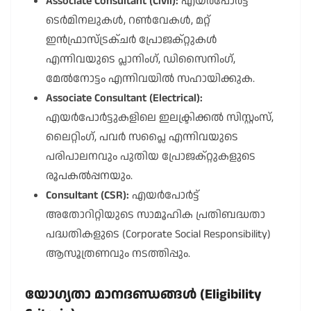
Associate Consultant (Civil):
എയർപോർട്ട്
ടെർമിനലുകൾ, റൺവേകൾ, മറ്റ്
ഇൻഫ്രാസ്ട്രക്ചർ പ്രോജക്റ്റുകൾ
എന്നിവയുടെ പ്ലാനിംഗ്, ഡിസൈനിംഗ്,
മേൽനോട്ടം എന്നിവയിൽ സഹായിക്കുക.
Associate Consultant (Electrical):
എയർപോർട്ടുകളിലെ ഇലക്ട്രിക്കൽ സിസ്റ്റംസ്,
ലൈറ്റിംഗ്, പവർ സപ്ലൈ എന്നിവയുടെ
പരിപാലനവും പുതിയ പ്രോജക്റ്റുകളുടെ
രൂപകൽപ്പനയും.
Consultant (CSR):
എയർപോർട്ട്
അതോറിറ്റിയുടെ സാമൂഹിക പ്രതിബദ്ധതാ
പദ്ധതികളുടെ (Corporate Social Responsibility)
ആസൂത്രണവും നടത്തിപ്പും.
യോഗ്യതാ മാനദണ്ഡങ്ങൾ (Eligibility