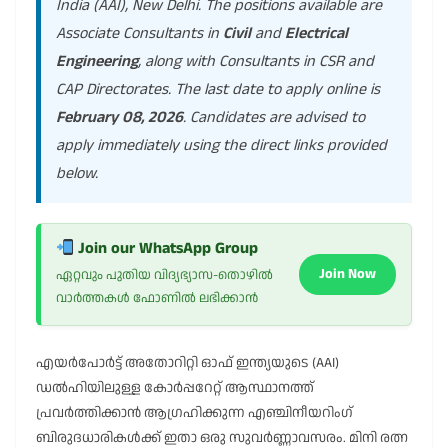
India (AAI), New Delhi. The positions available are
Associate Consultants in
Civil
and
Electrical
Engineering
, along with Consultants in CSR and
CAP Directorates. The last date to apply online is
February 08, 2026
. Candidates are advised to
apply immediately using the direct links provided
below.
Join our WhatsApp Group
Join Now
ഏറ്റവും പുതിയ വിദ്യഭ്യാസ-തൊഴിൽ
വാർത്തകൾ ഫോണിൽ ലഭിക്കാൻ
എയർപോർട്ട് അതോറിറ്റി ഓഫ് ഇന്ത്യയുടെ (AAI)
ഡൽഹിയിലുള്ള കോർപ്പറേറ്റ് ആസ്ഥാനത്ത്
പ്രവർത്തിക്കാൻ ആഗ്രഹിക്കുന്ന എഞ്ചിനീയറിംഗ്
ബിരുദധാരികൾക്ക് ഇതാ ഒരു സുവർണ്ണാവസരം. മിനി രത്ന