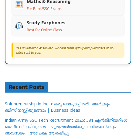
Maths & Reasoning
For Bank/SSC Exams
Study Earphones
Best for Online Class
*As an Amazon Associate, we earn from qualifying purchases at no
extra cost to you.
Recent Posts
Solopreneurship in India: ഒരു ലാപ്ടോപ്പ് മതി.. ആർക്കും
ബിസിനസ്സ് തുടങ്ങാം | Business Ideas
Indian Army SSC Tech Recruitment 2026: 381 എൻജിനീയറിംഗ്
ഓഫീസർ ഒഴിവുകൾ | പുരുഷൻമാർക്കും വനിതകൾക്കും
അവസരം | അപേക്ഷ ആരംഭിച്ചു