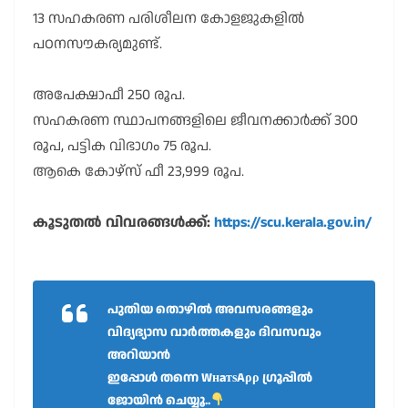
13 സഹകരണ പരിശീലന കോളജുകളിൽ
പഠനസൗകര്യമുണ്ട്.
അപേക്ഷാഫീ 250 രൂപ.
സഹകരണ സ്ഥാപനങ്ങളിലെ ജീവനക്കാർക്ക് 300
രൂപ, പട്ടിക വിഭാഗം 75 രൂപ.
ആകെ കോഴ്സ് ഫീ 23,999 രൂപ.
കൂടുതൽ വിവരങ്ങൾക്ക്:
https://scu.kerala.gov.in/
പുതിയ തൊഴിൽ അവസരങ്ങളും
വിദ്യഭ്യാസ വാർത്തകളും ദിവസവും
അറിയാൻ
ഇപ്പോൾ തന്നെ WнaтѕAρρ ഗ്രൂപ്പിൽ
ജോയിൻ ചെയ്യൂ..