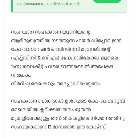
വാർത്തകൾ ഫോണിൽ ലഭിക്കാൻ
സംസ്ഥാന സഹകരണ യൂണിയന്റെ
ആഭിമുഖ്യത്തിൽ നടത്തുന്ന ഹയർ ഡിപ്ലോമ ഇൻ
കോ-ഓപ്പറേഷൻ & ബിസിനസ് മാനേജ്മെന്റ്
(എച്ച്ഡിസി & ബിഎം) പ്രോഗ്രാമിലേക്കു ജൂലൈ
15നു വൈകിട്ട് 5 വരെ ഓൺലൈൻ അപേക്ഷ
നൽകാം.
നിർദിഷ്ട രേഖകളും അപ്ലോഡ് ചെയ്യണം.
സഹകരണ ബാങ്കുകൾ ഉൾപ്പെടെ കോ-ഓപ്പറേറ്റിവ്
മേഖലയിൽ ക്ലറിക്കൽ തലം മുതൽ
മുകളിലേക്കുള്ള തസ്തികകളിലെ നിയമനത്തിനു
സഹായകമാണ് 12 മാസത്തെ ഈ കോഴ്സ്.