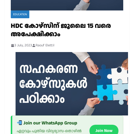
EDUCATION
HDC കോഴ്സിന് ജൂലൈ 15 വരെ
അപേക്ഷിക്കാം
3 July, 2023
Raouf Elettil
Join our WhatsApp Group
Join Now
ഏറ്റവും പുതിയ വിദ്യഭ്യാസ-തൊഴിൽ