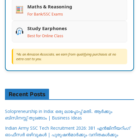
Maths & Reasoning
For Bank/SSC Exams
Study Earphones
Best for Online Class
*As an Amazon Associate, we earn from qualifying purchases at no
extra cost to you.
Recent Posts
Solopreneurship in India: ഒരു ലാപ്ടോപ്പ് മതി.. ആർക്കും
ബിസിനസ്സ് തുടങ്ങാം | Business Ideas
Indian Army SSC Tech Recruitment 2026: 381 എൻജിനീയറിംഗ്
ഓഫീസർ ഒഴിവുകൾ | പുരുഷൻമാർക്കും വനിതകൾക്കും