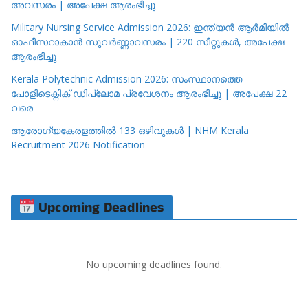
അവസരം | അപേക്ഷ ആരംഭിച്ചു
Military Nursing Service Admission 2026: ഇന്ത്യൻ ആർമിയിൽ
ഓഫീസറാകാൻ സുവർണ്ണാവസരം | 220 സീറ്റുകൾ, അപേക്ഷ
ആരംഭിച്ചു
Kerala Polytechnic Admission 2026: സംസ്ഥാനത്തെ
പോളിടെക്നിക് ഡിപ്ലോമ പ്രവേശനം ആരംഭിച്ചു | അപേക്ഷ 22
വരെ
ആരോഗ്യകേരളത്തിൽ 133 ഒഴിവുകൾ | NHM Kerala
Recruitment 2026 Notification
Upcoming Deadlines
No upcoming deadlines found.