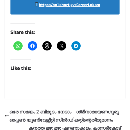
https://bn1.short.gy/CareerLokam
Share this:
Like this:
ഒരേ സമയം 2 ബിരുദം നേടാം – ശ്രീനാരായണഗുരു
ഓപ്പൺ യൂണിവേഴ്സിറ്റി സിൻഡിക്കറ്റിന്റെതീരുമാനം
കനത്ത മഴ: മഴ: എറണാകുളം, കാസർകോട്