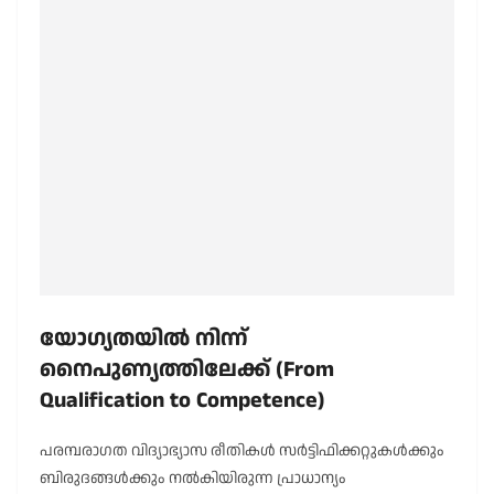
യോഗ്യതയിൽ നിന്ന്
നൈപുണ്യത്തിലേക്ക് (From
Qualification to Competence)
പരമ്പരാഗത വിദ്യാഭ്യാസ രീതികൾ സർട്ടിഫിക്കറ്റുകൾക്കും
ബിരുദങ്ങൾക്കും നൽകിയിരുന്ന പ്രാധാന്യം