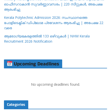
ഓഫീസറാകാൻ സുവർണ്ണാവസരം | 220 സീറ്റുകൾ, അപേക്ഷ
ആരംഭിച്ചു
Kerala Polytechnic Admission 2026: സംസ്ഥാനത്തെ
പോളിടെക്നിക് ഡിപ്ലോമ പ്രവേശനം ആരംഭിച്ചു | അപേക്ഷ 22
വരെ
ആരോഗ്യകേരളത്തിൽ 133 ഒഴിവുകൾ | NHM Kerala
Recruitment 2026 Notification
Upcoming Deadlines
No upcoming deadlines found.
Categories