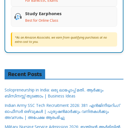
For Bank/SSC Exams
Study Earphones
Best for Online Class
*As an Amazon Associate, we earn from qualifying purchases at no
extra cost to you.
Recent Posts
Solopreneurship in India: ഒരു ലാപ്ടോപ്പ് മതി.. ആർക്കും
ബിസിനസ്സ് തുടങ്ങാം | Business Ideas
Indian Army SSC Tech Recruitment 2026: 381 എൻജിനീയറിംഗ്
ഓഫീസർ ഒഴിവുകൾ | പുരുഷൻമാർക്കും വനിതകൾക്കും
അവസരം | അപേക്ഷ ആരംഭിച്ചു
Military Nursing Service Admission 2026: ഇന്ത്യൻ ആർമിയിൽ