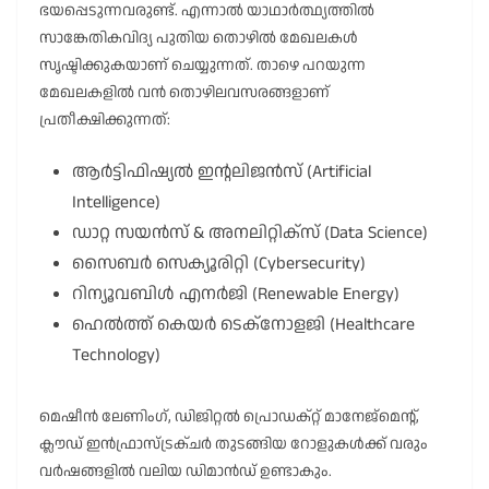
ഭയപ്പെടുന്നവരുണ്ട്. എന്നാൽ യാഥാർത്ഥ്യത്തിൽ
സാങ്കേതികവിദ്യ പുതിയ തൊഴിൽ മേഖലകൾ
സൃഷ്ടിക്കുകയാണ് ചെയ്യുന്നത്. താഴെ പറയുന്ന
മേഖലകളിൽ വൻ തൊഴിലവസരങ്ങളാണ്
പ്രതീക്ഷിക്കുന്നത്:
ആർട്ടിഫിഷ്യൽ ഇൻ്റലിജൻസ് (Artificial
Intelligence)
ഡാറ്റ സയൻസ് & അനലിറ്റിക്സ് (Data Science)
സൈബർ സെക്യൂരിറ്റി (Cybersecurity)
റിന്യൂവബിൾ എനർജി (Renewable Energy)
ഹെൽത്ത് കെയർ ടെക്നോളജി (Healthcare
Technology)
മെഷീൻ ലേണിംഗ്, ഡിജിറ്റൽ പ്രൊഡക്റ്റ് മാനേജ്‌മെന്റ്,
ക്ലൗഡ് ഇൻഫ്രാസ്ട്രക്ചർ തുടങ്ങിയ റോളുകൾക്ക് വരും
വർഷങ്ങളിൽ വലിയ ഡിമാൻഡ് ഉണ്ടാകും.