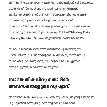
കുറഞ്ഞുവരികയാണ്. പകരം, ‘കോംപിറ്റൻസി ബേസ്ഡ്
ലേണിംഗ്’ (Competency-based learning) അഥവാ
കഴിവുകൾക്ക് മുൻഗണന നൽകുന്ന രീതിയിലേക്ക്
ലോകം മാറുന്നു. തൊഴിലുടമകൾ ഇപ്പോൾ
ഉദ്യോഗാർത്ഥികളിൽ അന്വേഷിക്കുന്നത് അക്കാദമിക്
സ്കോറുകളേക്കാൾ ഉപരിയായി
Critical Thinking, Data
Literacy, Problem Solving
തുടങ്ങിയ കഴിവുകളാണ്.
സർവകലാശാലകൾ ഇതിനനുസരിച്ച് തങ്ങളുടെ
പാഠ്യപദ്ധതികളിൽ ഇൻ്റേൺഷിപ്പുകൾ, ഇൻഡസ്ട്രി
സർട്ടിഫിക്കേഷനുകൾ, പ്രോജക്റ്റുകൾ എന്നിവ
ഉൾപ്പെടുത്തിക്കൊണ്ടിരിക്കുന്നു.
സാങ്കേതികവിദ്യ: തൊഴിൽ
അവസരങ്ങളുടെ സൃഷ്ടാവ്
ഓട്ടോമേഷൻ (Automation), ആർട്ടിഫിഷ്യൽ ഇൻ്റലിജൻസ്
(AI) എന്നിവ തൊഴിലുകൾ ഇല്ലാതാക്കുമെന്ന്