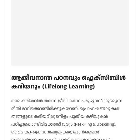
ആജീവനാന്ത പഠനവും ഫ്ലെക്സിബിൾ
കരിയറും (Lifelong Learning)
ഒരേ കരിയറിൽ തന്നെ ജീവിതകാലം മുഴുവൻ തുടരുന്ന
രീതി മാറിക്കൊണ്ടിരിക്കുകയാണ്. പ്രൊഫഷണലുകൾ
തങ്ങളുടെ കരിയറിലുടനീളം പുതിയ കഴിവുകൾ
പഠിച്ചുകൊണ്ടിരിക്കേണ്ടി വരും (Reskilling & Upskilling).
മൈക്രോ-ക്രെഡൻഷ്യലുകൾ, ഓൺലൈൻ