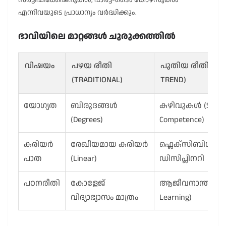
സർട്ടിഫിക്കേഷനുകൾ, പാർട്ട്-ടൈം കോഴ്‌സുകൾ
എന്നിവയുടെ പ്രാധാന്യം വർദ്ധിക്കും.
ഭാവിയിലെ മാറ്റങ്ങൾ ചുരുക്കത്തിൽ
വിഷയം
പഴയ രീതി
പുതിയ രീതി (FU
(TRADITIONAL)
TREND)
യോഗ്യത
ബിരുദങ്ങൾ
കഴിവുകൾ (Skills 
(Degrees)
Competence)
കരിയർ
രേഖീയമായ കരിയർ
ഫ്ലെക്സിബിൾ & മൾ
പാത
(Linear)
ഡിസിപ്ലിനറി
പഠനരീതി
കോളേജ്
ആജീവനാന്ത പഠനം 
വിദ്യാഭ്യാസം മാത്രം
Learning)