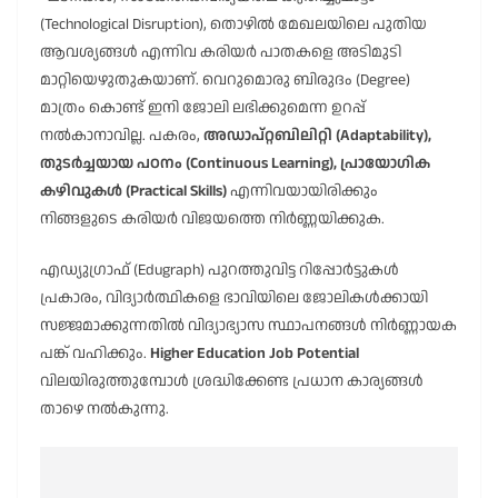
(Technological Disruption), തൊഴിൽ മേഖലയിലെ പുതിയ
ആവശ്യങ്ങൾ എന്നിവ കരിയർ പാതകളെ അടിമുടി
മാറ്റിയെഴുതുകയാണ്. വെറുമൊരു ബിരുദം (Degree)
മാത്രം കൊണ്ട് ഇനി ജോലി ലഭിക്കുമെന്ന ഉറപ്പ്
നൽകാനാവില്ല. പകരം,
അഡാപ്റ്റബിലിറ്റി (Adaptability),
തുടർച്ചയായ പഠനം (Continuous Learning), പ്രായോഗിക
കഴിവുകൾ (Practical Skills)
എന്നിവയായിരിക്കും
നിങ്ങളുടെ കരിയർ വിജയത്തെ നിർണ്ണയിക്കുക.
എഡ്യുഗ്രാഫ് (Edugraph) പുറത്തുവിട്ട റിപ്പോർട്ടുകൾ
പ്രകാരം, വിദ്യാർത്ഥികളെ ഭാവിയിലെ ജോലികൾക്കായി
സജ്ജമാക്കുന്നതിൽ വിദ്യാഭ്യാസ സ്ഥാപനങ്ങൾ നിർണ്ണായക
പങ്ക് വഹിക്കും.
Higher Education Job Potential
വിലയിരുത്തുമ്പോൾ ശ്രദ്ധിക്കേണ്ട പ്രധാന കാര്യങ്ങൾ
താഴെ നൽകുന്നു.