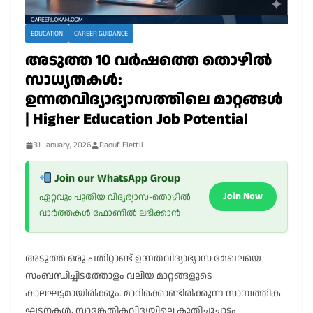
EDUCATION
CAREER GUIDANCE
അടുത്ത 10 വർഷത്തെ തൊഴിൽ
സാധ്യതകൾ:
ഉന്നതവിദ്യാഭ്യാസത്തിലെ മാറ്റങ്ങൾ
| Higher Education Job Potential
31 January, 2026
Raouf Elettil
Join our WhatsApp Group
Join Now
ഏറ്റവും പുതിയ വിദ്യഭ്യാസ-തൊഴിൽ
വാർത്തകൾ ഫോണിൽ ലഭിക്കാൻ
അടുത്ത ഒരു പതിറ്റാണ്ട് ഉന്നതവിദ്യാഭ്യാസ മേഖലയെ
സംബന്ധിച്ചിടത്തോളം വലിയ മാറ്റങ്ങളുടെ
കാലഘട്ടമായിരിക്കും. മാറിക്കൊണ്ടിരിക്കുന്ന സാമ്പത്തിക
ഘടനകൾ, സാങ്കേതികവിദ്യയിലെ കുതിച്ചുചാട്ടം