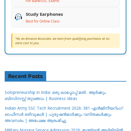
For Bank/SSC Exams
Study Earphones
Best for Online Class
*As an Amazon Associate, we earn from qualifying purchases at no
extra cost to you.
Recent Posts
Solopreneurship in India: ഒരു ലാപ്ടോപ്പ് മതി.. ആർക്കും
ബിസിനസ്സ് തുടങ്ങാം | Business Ideas
Indian Army SSC Tech Recruitment 2026: 381 എൻജിനീയറിംഗ്
ഓഫീസർ ഒഴിവുകൾ | പുരുഷൻമാർക്കും വനിതകൾക്കും
അവസരം | അപേക്ഷ ആരംഭിച്ചു
Military Nursing Service Admission 2026: ഇന്ത്യൻ ആർമിയിൽ