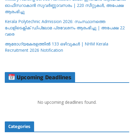
ഓഫീസറാകാൻ സുവർണ്ണാവസരം | 220 സീറ്റുകൾ, അപേക്ഷ
ആരംഭിച്ചു
Kerala Polytechnic Admission 2026: സംസ്ഥാനത്തെ
പോളിടെക്നിക് ഡിപ്ലോമ പ്രവേശനം ആരംഭിച്ചു | അപേക്ഷ 22
വരെ
ആരോഗ്യകേരളത്തിൽ 133 ഒഴിവുകൾ | NHM Kerala
Recruitment 2026 Notification
Upcoming Deadlines
No upcoming deadlines found.
Categories