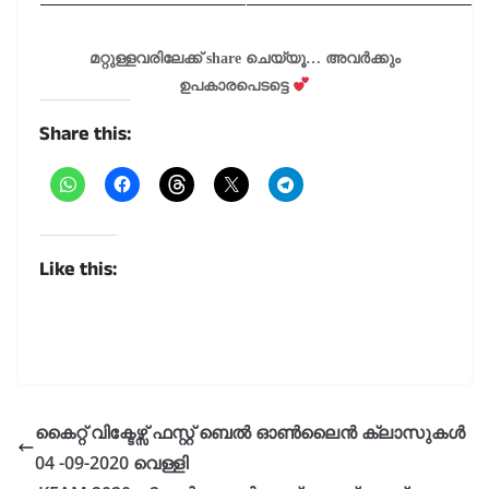
മറ്റുള്ളവരിലേക്ക് share ചെയ്യൂ… അവർക്കും
ഉപകാരപെടട്ടെ
Share this:
Like this:
കൈറ്റ് വിക്ടേഴ്സ് ഫസ്റ്റ് ബെൽ ഓൺലൈൻ ക്ലാസുകൾ
04 -09-2020 വെള്ളി