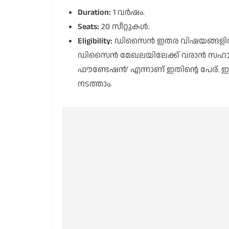
Duration:
1 വർഷം.
Seats:
20 സീറ്റുകൾ.
Eligibility:
ഡിസൈൻ ഇതര വിഷയങ്ങളിൽ (No
ഡിസൈൻ മേഖലയിലേക്ക് വരാൻ സഹായി
ഫൗണ്ടേഷൻ’ എന്നാണ് ഇതിന്റെ പേര്. ഇത്
നടത്താം.