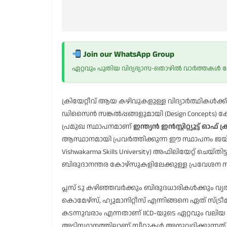
Join our WhatsApp Group
ഏറ്റവും പുതിയ വിദ്യഭ്യാസ-തൊഴിൽ വാർത്തകൾ
ക്രിയേറ്റീവ് ആയ കഴിവുകളുള്ള വിദ്യാർത്ഥികൾക
ഡിസൈൻ സങ്കൽപ്പങ്ങളുമായി (Design Concepts)
പ്രമുഖ സ്ഥാപനമാണ്
ഇന്ത്യൻ ഇൻസ്റ്റിറ്റ്യൂട്ട് 
ആസ്ഥാനമായി പ്രവർത്തിക്കുന്ന ഈ സ്ഥാപനം ജയ്പ
Vishwakarma Skills University) അഫിലിയേറ്റ് ചെയ
ബിരുദാനന്തര കോഴ്സുകളിലേക്കുള്ള പ്രവേശന നടപ
പ്ലസ് ടു കഴിഞ്ഞവർക്കും ബിരുദധാരികൾക്കും വ
കൊമേഴ്സ്, ഹ്യുമാനിറ്റീസ് എന്നിങ്ങനെ ഏത് സ്ട്
കടന്നുവരാം എന്നതാണ് IICD-യുടെ ഏറ്റവും വലി
അടിസ്ഥാനത്തിലാണ് സീറ്റുകൾ അനുവദിക്കുന്നത്