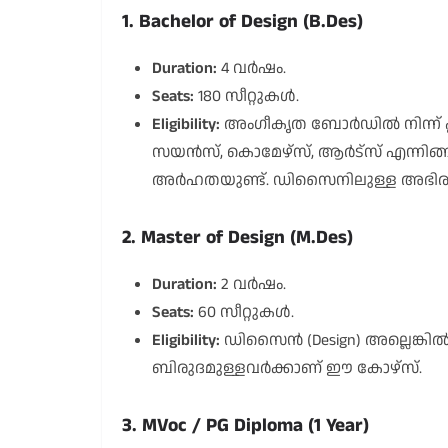
1. Bachelor of Design (B.Des)
Duration:
4 വർഷം.
Seats:
180 സീറ്റുകൾ.
Eligibility:
അംഗീകൃത ബോർഡിൽ നിന്ന് പ്ലസ്
സയൻസ്, കൊമേഴ്സ്, ആർട്സ് എന്നിങ
അർഹതയുണ്ട്. ഡിസൈനിലുള്ള അഭിരുച
2. Master of Design (M.Des)
Duration:
2 വർഷം.
Seats:
60 സീറ്റുകൾ.
Eligibility:
ഡിസൈൻ (Design) അല്ലെങ്കിൽ
ബിരുദമുള്ളവർക്കാണ് ഈ കോഴ്സ്.
3. MVoc / PG Diploma (1 Year)