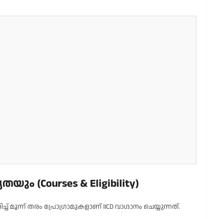
ം (Courses & Eligibility)
് മൂന്ന് തരം പ്രോഗ്രാമുകളാണ് IICD വാഗ്ദാനം ചെയ്യുന്നത്.