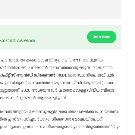
Join Now
 ഫോണിൽ ലഭിക്കാൻ
്ക് പരമ്പരാഗത കരകൗശല വിദ്യകളെ (Crafts) ആധുനിക
 കോർത്തിണക്കി പഠിക്കാൻ അവസരമൊരുക്കുന്ന രാജ്യത്തെ
ഓഫ് ക്രാഫ്റ്റ്സ് ആൻഡ് ഡിസൈൻ (IICD)
. രാജസ്ഥാനിലെ ജയ്പൂർ
ൂർ വിശ്വകർമ്മ സ്കിൽസ് യൂണിവേഴ്സിറ്റിയുമായി (Jaipur
്തിട്ടുള്ളതാണ്. 2026 അധ്യയന വർഷത്തേക്കുള്ള വിവിധ ബിരുദ,
ടികൾ ഇപ്പോൾ ആരംഭിച്ചിട്ടുണ്ട്.
്യത്യസ്തങ്ങളായ കോഴ്സുകളിലേക്ക് അപേക്ഷിക്കാം. സയൻസ്,
രീമിൽ പ്ലസ് ടു പഠിച്ചവർക്കും ഡിസൈൻ മേഖലയിലേക്ക്
യ പ്രത്യേകത. പ്രവേശന പരീക്ഷയുടെയും അഭിമുഖത്തിന്റെയും
.