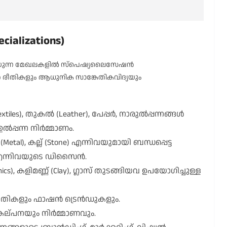
lizations)
ഴെ പറയുന്ന മേഖലകളിൽ സ്പെഷ്യലൈസേഷൻ
ത രീതികളും ആധുനിക സാങ്കേതികവിദ്യയും
iles), തുകൽ (Leather), പേപ്പർ, നാരുൽപ്പന്നങ്ങൾ
ഉൽപ്പന്ന നിർമ്മാണം.
etal), കല്ല് (Stone) എന്നിവയുമായി ബന്ധപ്പെട്ട
ൾ എന്നിവയുടെ ഡിസൈൻ.
cs), കളിമണ്ണ് (Clay), ഗ്ലാസ് തുടങ്ങിയവ ഉപയോഗിച്ചുള്ള
ീതികളും ഫാഷൻ ട്രെൻഡുകളും.
്പനയും നിർമ്മാണവും.