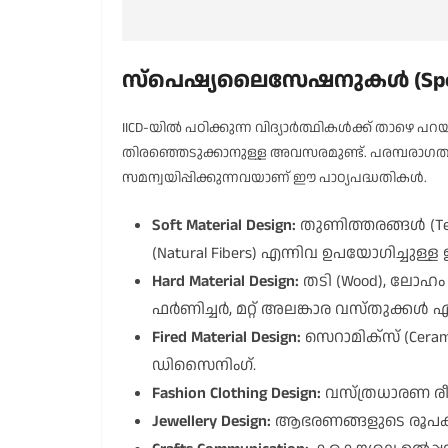
സ്പെഷ്യലൈസേഷനുകൾ (Specia
IICD-യിൽ പഠിക്കുന്ന വിദ്യാർത്ഥികൾക്ക് താ
തിരഞ്ഞെടുക്കാനുള്ള അവസരമുണ്ട്. പരമ്പരാഗ
സമന്വയിപ്പിക്കുന്നവയാണ് ഈ പാഠ്യപദ്ധതികൾ.
Soft Material Design:
തുണിത്തരങ്ങൾ (Text
(Natural Fibers) എന്നിവ ഉപയോഗിച്ചുള്ള 
Hard Material Design:
തടി (Wood), ലോഹം (M
ഫർണിച്ചർ, മറ്റ് അലങ്കാര വസ്തുക്ക
Fired Material Design:
സെറാമിക്സ് (Cerami
ഡിസൈനിംഗ്.
Fashion Clothing Design:
വസ്ത്രധാരണ ര
Jewellery Design:
ആഭരണങ്ങളുടെ രൂപകല