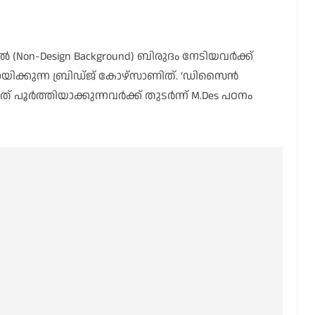
n-Design Background) ബിരുദം നേടിയവർക്ക്
ക്കുന്ന ബ്രിഡ്ജ് കോഴ്സാണിത്. ‘ഡിസൈൻ
 പൂർത്തിയാക്കുന്നവർക്ക് തുടർന്ന് M.Des പഠനം