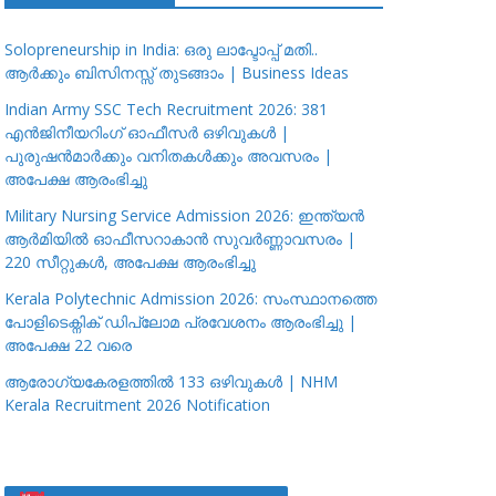
Solopreneurship in India: ഒരു ലാപ്ടോപ്പ് മതി..
ആർക്കും ബിസിനസ്സ് തുടങ്ങാം | Business Ideas
Indian Army SSC Tech Recruitment 2026: 381
എൻജിനീയറിംഗ് ഓഫീസർ ഒഴിവുകൾ |
പുരുഷൻമാർക്കും വനിതകൾക്കും അവസരം |
അപേക്ഷ ആരംഭിച്ചു
Military Nursing Service Admission 2026: ഇന്ത്യൻ
ആർമിയിൽ ഓഫീസറാകാൻ സുവർണ്ണാവസരം |
220 സീറ്റുകൾ, അപേക്ഷ ആരംഭിച്ചു
Kerala Polytechnic Admission 2026: സംസ്ഥാനത്തെ
പോളിടെക്നിക് ഡിപ്ലോമ പ്രവേശനം ആരംഭിച്ചു |
അപേക്ഷ 22 വരെ
ആരോഗ്യകേരളത്തിൽ 133 ഒഴിവുകൾ | NHM
Kerala Recruitment 2026 Notification