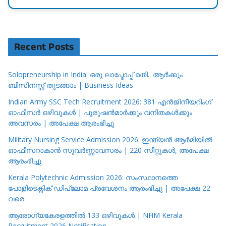
Recent Posts
Solopreneurship in India: ഒരു ലാപ്ടോപ്പ് മതി.. ആർക്കും
ബിസിനസ്സ് തുടങ്ങാം | Business Ideas
Indian Army SSC Tech Recruitment 2026: 381 എൻജിനീയറിംഗ്
ഓഫീസർ ഒഴിവുകൾ | പുരുഷൻമാർക്കും വനിതകൾക്കും
അവസരം | അപേക്ഷ ആരംഭിച്ചു
Military Nursing Service Admission 2026: ഇന്ത്യൻ ആർമിയിൽ
ഓഫീസറാകാൻ സുവർണ്ണാവസരം | 220 സീറ്റുകൾ, അപേക്ഷ
ആരംഭിച്ചു
Kerala Polytechnic Admission 2026: സംസ്ഥാനത്തെ
പോളിടെക്നിക് ഡിപ്ലോമ പ്രവേശനം ആരംഭിച്ചു | അപേക്ഷ 22
വരെ
ആരോഗ്യകേരളത്തിൽ 133 ഒഴിവുകൾ | NHM Kerala
Recruitment 2026 Notification