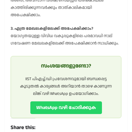
അതെ, അവസാന വർഷ/സെമസ്റ്റർ പരീക്ഷാഫലം
കാത്തിരിക്കുന്നവർക്കും താത്കാലികമായി
അപേക്ഷിക്കാം.
3. എത്ര മേഖലകളിലേക്ക് അപേക്ഷിക്കാം?
യോഗ്യതയുള്ള വിവിധ വകുപ്പുകളിലെ പരമാവധി നാല്
ഗവേഷണ മേഖലകളിലേക്ക് അപേക്ഷിക്കാൻ സാധിക്കും.
സംശയങ്ങളുണ്ടോ?
IIST പിഎച്ച്.ഡി പ്രവേശനവുമായി ബന്ധപ്പെട്ട
കൂടുതൽ കാര്യങ്ങൾ അറിയാൻ താഴെ കാണുന്ന
ലിങ്ക് വഴി WhatsApp ഉപയോഗിക്കാം.
WhatsApp വഴി ചോദിക്കുക
Share this: