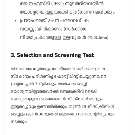
ജെ.ഇ.എസ്.ടി (JEST) തുടങ്ങിയവയിൽ
യോഗ്യതയുള്ളവർക്ക് മുൻഗണന ലഭിക്കും.
പ്രായം മെയ് 25-ന് പരമാവധി 35
വയസ്സായിരിക്കണം (സർക്കാർ
നിയമപ്രകാരമുള്ള ഇളവുകൾ ബാധകം).
3. Selection and Screening Test
മിനിമം യോഗ്യതയും ദേശീയതല പരീക്ഷകളിലെ
സ്കോറും പരിഗണിച്ച് ഷോർട്ട് ലിസ്റ്റ് ചെയ്യുന്നവരെ
ഇന്റർവ്യൂവിന് വിളിക്കും. അർഹത ടെസ്റ്റ്
യോഗ്യതയില്ലാത്തവർക്ക് ഒബ്ജക്റ്റീവ് ടൈപ്പ്
ചോദ്യങ്ങളുള്ള ഓൺലൈൻ സ്ക്രീനിംഗ് ടെസ്റ്റും
ഇന്റർവ്യൂവും ഉണ്ടായിരിക്കും. ജൂൺ 29-ന് സ്ക്രീനിംഗ്
ടെസ്റ്റും ജൂൺ 30 മുതൽ ജൂലൈ 3 വരെ ഇന്റർവ്യൂവും
നടക്കും.