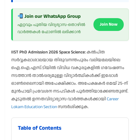
Join our WhatsApp Group
Join Now
ഏറ്റവും പുതിയ വിദ്യഭ്യാസ-തൊഴിൽ
വാർത്തകൾ ഫോണിൽ ലഭിക്കാൻ
IIST PhD Admission 2026 Space Science:
കൽപിത
സർവ്വകലാശാലയായ തിരുവനന്തപുരം വലിയമലയിലെ
ഐ.ഐ.എസ്.ടിയിൽ വിവിധ വകുപ്പുകളിൽ ഗവേഷണം
നടത്താൻ താൽപ്പര്യമുള്ള വിദ്യാർത്ഥികൾക്ക് ഇപ്പോൾ
ഓൺലൈനായി അപേക്ഷിക്കാം. അപേക്ഷകർ മെയ് 25-ന്
മുൻപായി പ്രവേശന നടപടികൾ പൂർത്തിയാക്കേണ്ടതുണ്ട്.
കൂടുതൽ ഉന്നതവിദ്യാഭ്യാസ വാർത്തകൾക്കായി
Career
Lokam Education Section
സന്ദർശിക്കുക.
Table of Contents