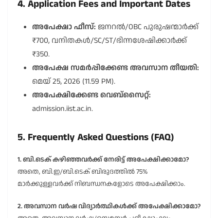
4. Application Fees and Important Dates
അപേക്ഷാ ഫീസ്‌:
ജനറൽ/OBC പുരുഷന്മാർക്ക്
₹700, വനിതകൾ/SC/ST/ഭിന്നശേഷിക്കാർക്ക്
₹350.
അപേക്ഷ സമർപ്പിക്കേണ്ട അവസാന തീയതി:
മെയ് 25, 2026 (11.59 PM).
അപേക്ഷിക്കേണ്ട വെബ്സൈറ്റ്:
admission.iist.ac.in.
5. Frequently Asked Questions (FAQ)
1. ബി.ടെക് കഴിഞ്ഞവർക്ക് നേരിട്ട് അപേക്ഷിക്കാമോ?
അതെ, ബി.ഇ/ബി.ടെക് ബിരുദത്തിൽ 75%
മാർക്കുള്ളവർക്ക് നിബന്ധനകളോടെ അപേക്ഷിക്കാം.
2. അവസാന വർഷ വിദ്യാർത്ഥികൾക്ക് അപേക്ഷിക്കാമോ?