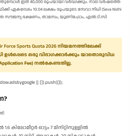
തുമ്പോൾ ഇത് 40,000 രൂപയായി വർദ്ധിക്കും. നാല് വർഷത്തെ
ക്ക് ഏകദേശം 10.04 ലക്ഷം രൂപയുടെ സേവാ നിധി (Seva Nidhi
ൂടാതെ സൗജന്യ ഭക്ഷണം, താമസം, യൂണിഫോം, എൽ.ടി.സി
ir Force Sports Quota 2026
നിയമനത്തിലേക്ക്
ി ഉൾപ്പെടെ ഒരു വിഭാഗക്കാർക്കും യാതൊരുവിധ
plication Fee) നൽകേണ്ടതില്ല.
ow.adsbygoogle || []).push({});
െ?
ത്:
1.6 കിലോമീറ്റർ ഓട്ടം 7 മിനിറ്റിനുള്ളിൽ