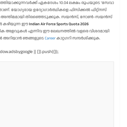
്തിയാക്കുന്നവർക്ക് ഏകദേശം 10.04 ലക്ഷം രൂപയുടെ ‘സേവാ
താണ്. യോഗ്യരായ ഉദ്യോഗാർത്ഥികളെ ഫിസിക്കൽ ഫിറ്റ്നസ്
ിക്കും അന്തിമമായി തിരഞ്ഞെടുക്കുക. സയൻസ്, നോൺ-സയൻസ്
കാൻ കഴിയുന്ന ഈ
Indian Air Force Sports Quota 2026
, ശാരീരിക അളവുകൾ എന്നിവ ഈ ലേഖനത്തിൽ വളരെ വിശദമായി
തിൽ അറിയാൻ ഞങ്ങളുടെ
Career
കാറ്റഗറി സന്ദർശിക്കുക.
ow.adsbygoogle || []).push({});