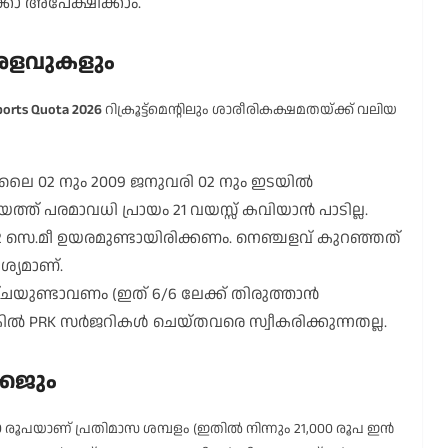
കോ അപേക്ഷിക്കാം.
 അളവുകളും
Sports Quota 2026
റിക്രൂട്ട്മെന്റിലും ശാരീരികക്ഷമതയ്ക്ക് വലിയ
ലൈ 02 നും 2009 ജനുവരി 02 നും ഇടയിൽ
ത് പരമാവധി പ്രായം 21 വയസ്സ് കവിയാൻ പാടില്ല.
2 സെ.മീ ഉയരമുണ്ടായിരിക്കണം. നെഞ്ചളവ് കുറഞ്ഞത്
ശ്യമാണ്.
ചയുണ്ടാവണം (ഇത് 6/6 ലേക്ക് തിരുത്താൻ
്കിൽ PRK സർജറികൾ ചെയ്തവരെ സ്വീകരിക്കുന്നതല്ല.
കേജും
0 രൂപയാണ് പ്രതിമാസ ശമ്പളം (ഇതിൽ നിന്നും 21,000 രൂപ ഇൻ