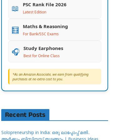
PSC Rank File 2026
📖
Latest Edition
Maths & Reasoning
🧮
For Bank/SSC Exams
Study Earphones
🎧
Best for Online Class
*As an Amazon Associate, we earn from qualifying
purchases at no extra cost to you.
Recent Posts
Solopreneurship in India: ഒരു ലാപ്ടോപ്പ് മതി..
ആർക്കും ബിസിനസ്സ് തുടങ്ങാം | Business Ideas