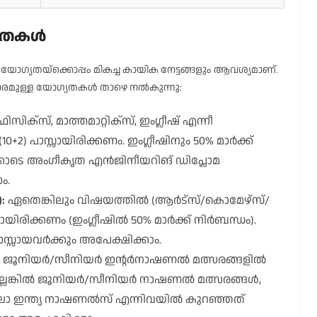
ഗ്യതകൾ
സ യോഗ്യതയ്ക്കൊപ്പം മികച്ച കായിക നേട്ടങ്ങളും ആവശ്യമാണ്.
ാരമുള്ള യോഗ്യതകൾ താഴെ നൽകുന്നു:
ിസിക്സ്, മാത്തമാറ്റിക്സ്, ഇംഗ്ലീഷ് എന്നീ
0+2) പാസ്സായിരിക്കണം. ഇംഗ്ലീഷിനും 50% മാർക്ക്
ക്കോടെ അംഗീകൃത എൻജിനീയറിങ് ഡിപ്ലോമ
ം.
:
ഏതെങ്കിലും വിഷയത്തിൽ (ആർട്സ്/കൊമേഴ്സ്/
ായിരിക്കണം (ഇംഗ്ലീഷിൽ 50% മാർക്ക് നിർബന്ധം).
്സായവർക്കും അപേക്ഷിക്കാം.
ജൂനിയർ/സീനിയർ ഇന്റർനാഷണൽ മത്സരങ്ങളിൽ
അല്ലെങ്കിൽ ജൂനിയർ/സീനിയർ നാഷണൽ മത്സരങ്ങൾ,
ഖേലോ ഇന്ത്യ നാഷണൽസ് എന്നിവയിൽ കുറഞ്ഞത്