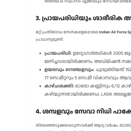
അഞ്ചാം സ്ഥാനം എങ്കിലും നേടിയവർക്
3. പ്രായപരിധിയും ശാരീരിക
മറ്റ് പ്രതിരോധ സേനകളെപ്പോലെ
Indian Air Force 
പ്രാധാന്യമുണ്ട്:
പ്രായപരിധി:
ഉദ്യോഗാർത്ഥികൾ 2005 ജൂ
ജനിച്ചവരായിരിക്കണം. അഡ്മിഷൻ സമയത്
ഉയരവും നെഞ്ചളവും:
ചുരുങ്ങിയത് 15
77 സെ.മീറ്ററും 5 സെ.മീ വികാസവും ആവ
കാഴ്ചശക്തി:
ഓരോ കണ്ണിനും 6/12 കാഴ്
കഴിയുന്നതായിരിക്കണം). LASIK അല്ലെങ
4. ശമ്പളവും സേവാ നിധി പാക്
തിരഞ്ഞെടുക്കപ്പെടുന്നവർക്ക് ആദ്യ വർഷം 30,00