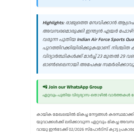
Highlights:
രാജ്യത്തെ സേവിക്കാൻ ആഗ്രഹി
അവസരമൊരുക്കി ഇന്ത്യൻ എയർ ഫോഴ്സ് (In
വരുന്ന പുതിയ
Indian Air Force Sports Qu
പുറത്തിറക്കിയിരിക്കുകയാണ്. നിശ്ചിത 
വിദ്യാർത്ഥികൾക്ക് മാർച്ച് 23 മുതൽ 
ഓൺലൈനായി അപേക്ഷ സമർപ്പിക്കാവുന
📲 Join our WhatsApp Group
ഏറ്റവും പുതിയ വിദ്യഭ്യാസ-തൊഴിൽ വാർത്തകൾ
കായിക മേഖലയിൽ മികച്ച നേട്ടങ്ങൾ കരസ്ഥമാക
യുവാക്കൾക്ക് ലഭിക്കാവുന്ന ഏറ്റവും മികച്ച അവ
വായു ഇൻടേക്ക് 02/2026 സ്പോർട്സ് ക്വാട്ട പ്രക