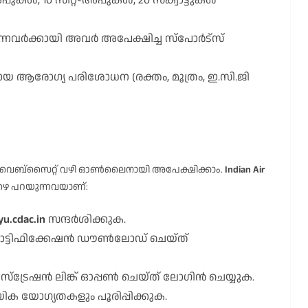
ുകൾ, 10 സിറ്റ്-അപ്പുകൾ, 20 സ്ക്വാട്ടുകൾ
ുന്നവർക്കായി അവർ അപേക്ഷിച്ച സ്പോർട്സ്
യ ആരോഗ്യ പരിശോധന (രക്തം, മൂത്രം, ഇ.സി.ജി
ക വെബ്സൈറ്റ് വഴി ഓൺലൈനായി അപേക്ഷിക്കാം.
Indian Air
െ പറയുന്നവയാണ്:
yu.cdac.in
സന്ദർശിക്കുക.
്ട നോട്ടിഫിക്കേഷൻ ഡൗൺലോഡ് ചെയ്ത്
ിസ്ട്രേഷൻ ലിങ്ക് ഓപ്പൺ ചെയ്ത് ലോഗിൻ ചെയ്യുക.
യിക യോഗ്യതകളും പൂരിപ്പിക്കുക.