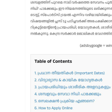
ശമ്പളത്തിന് പുറമെ നാല് വർഷത്തെ സേവനം പൂർത
നിധി’ പാക്കേജും ഈ നിയമനത്തിലൂടെ ലഭിക്കുന്ന
ടെസ്റ്റ്, സ്പോർട്സ് ട്രയൽ എന്നിവ വഴിയായിര
വിഷയങ്ങളിൽ പ്ലസ് ടൂ പഠിച്ചവർക്ക് അപേക്ഷിക്
റിക്രൂട്ട്മെന്റിന്റെ പ്രായപരിധി, യോഗ്യതകൾ
നൽകുന്നു. കേന്ദ്ര സർക്കാർ ജോലികൾ വേഗത്
(adsbygoogle = wind
Table of Contents
1. പ്രധാന തീയതികൾ (Important Dates)
2. വിദ്യാഭ്യാസ & കായിക യോഗ്യതകൾ
3. പ്രായപരിധിയും ശാരീരിക അളവുകളും
4. ശമ്പളവും സേവാ നിധി പാക്കേജും
5. സെലക്ഷൻ പ്രക്രിയ എങ്ങനെ?
6. How to Apply Online