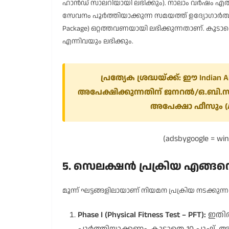
ഹാൻഡ് സാലറിയായി ലഭിക്കും). നാലാം വർഷം എത്
സേവനം പൂർത്തിയാക്കുന്ന സമയത്ത് ഉദ്യോഗാർത്ഥി
Package) ഒറ്റത്തവണയായി ലഭിക്കുന്നതാണ്. ക
എന്നിവയും ലഭിക്കും.
പ്രത്യേക ശ്രദ്ധയ്ക്ക്: ഈ
Indian A
അപേക്ഷിക്കുന്നതിന് ജനറൽ/ഒ.ബി.സ
അപേക്ഷാ ഫീസും (Ap
(adsbygoogle = wind
5. സെലക്ഷൻ പ്രക്രിയ എങ്ങന
മൂന്ന് ഘട്ടങ്ങളിലായാണ് നിയമന പ്രക്രിയ നടക്കുന്ന
Phase I (Physical Fitness Test – PFT):
ഇതിൽ 