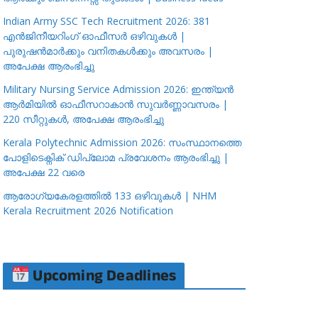
Indian Army SSC Tech Recruitment 2026: 381
എൻജിനീയറിംഗ് ഓഫീസർ ഒഴിവുകൾ |
പുരുഷൻമാർക്കും വനിതകൾക്കും അവസരം |
അപേക്ഷ ആരംഭിച്ചു
Military Nursing Service Admission 2026: ഇന്ത്യൻ
ആർമിയിൽ ഓഫീസറാകാൻ സുവർണ്ണാവസരം |
220 സീറ്റുകൾ, അപേക്ഷ ആരംഭിച്ചു
Kerala Polytechnic Admission 2026: സംസ്ഥാനത്തെ
പോളിടെക്നിക് ഡിപ്ലോമ പ്രവേശനം ആരംഭിച്ചു |
അപേക്ഷ 22 വരെ
ആരോഗ്യകേരളത്തിൽ 133 ഒഴിവുകൾ | NHM
Kerala Recruitment 2026 Notification
Upcoming Deadlines