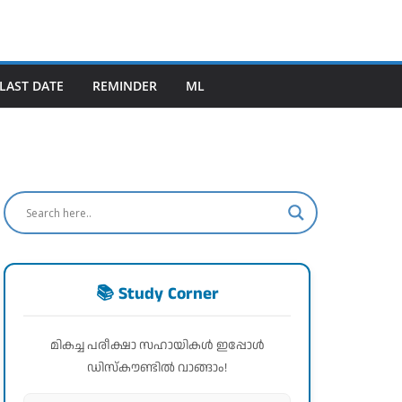
LAST DATE
REMINDER
ML
📚 Study Corner
മികച്ച പരീക്ഷാ സഹായികൾ ഇപ്പോൾ
ഡിസ്കൗണ്ടിൽ വാങ്ങാം!