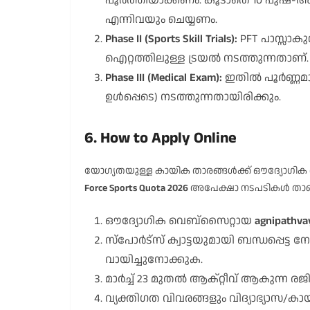
പൂർത്തിയാക്കണം. കൂടാതെ 10 പുഷ്-അപ്പ
എന്നിവയും ചെയ്യണം.
Phase II (Sports Skill Trials):
PFT പാസ്സാക
ഐറ്റത്തിലുള്ള ട്രയൽ നടത്തുന്നതാണ്.
Phase III (Medical Exam):
ഇതിൽ പൂർണ്ണമാ
ഉൾപ്പെടെ) നടത്തുന്നതായിരിക്കും.
6. How to Apply Online
യോഗ്യതയുള്ള കായിക താരങ്ങൾക്ക് ഔദ്യോഗി
Force Sports Quota 2026
അപേക്ഷാ നടപടികൾ താഴ
ഔദ്യോഗിക വെബ്സൈറ്റായ
agnipathva
സ്പോർട്സ് ക്വാട്ടയുമായി ബന്ധപ്പെട
വായിച്ചുനോക്കുക.
മാർച്ച് 23 മുതൽ ആക്റ്റീവ് ആകുന്ന രജ
വ്യക്തിഗത വിവരങ്ങളും വിദ്യാഭ്യാസ/കാ