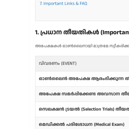
7. Important Links & FAQ
1. പ്രധാന തീയതികൾ (Important
അപേക്ഷകൾ ഓൺലൈനായി മാത്രമേ സ്വീകരിക്കുകയ
വിവരണം (EVENT)
ഓൺലൈൻ അപേക്ഷ ആരംഭിക്കുന്ന ത
അപേക്ഷ സമർപ്പിക്കേണ്ട അവസാന തീ
സെലക്ഷൻ ട്രയൽ (Selection Trials) തീയ
മെഡിക്കൽ പരിശോധന (Medical Exam)